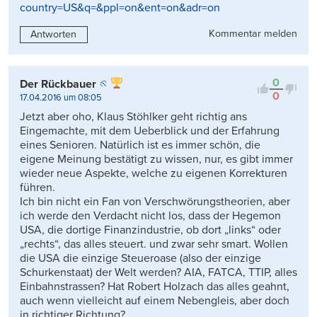
country=US&q=&ppl=on&ent=on&adr=on
Kommentar melden
Antworten
0
Der Rückbauer
0
17.04.2016 um 08:05
Jetzt aber oho, Klaus Stöhlker geht richtig ans
Eingemachte, mit dem Ueberblick und der Erfahrung
eines Senioren. Natürlich ist es immer schön, die
eigene Meinung bestätigt zu wissen, nur, es gibt immer
wieder neue Aspekte, welche zu eigenen Korrekturen
führen.
Ich bin nicht ein Fan von Verschwörungstheorien, aber
ich werde den Verdacht nicht los, dass der Hegemon
USA, die dortige Finanzindustrie, ob dort „links“ oder
„rechts“, das alles steuert. und zwar sehr smart. Wollen
die USA die einzige Steueroase (also der einzige
Schurkenstaat) der Welt werden? AIA, FATCA, TTIP, alles
Einbahnstrassen? Hat Robert Holzach das alles geahnt,
auch wenn vielleicht auf einem Nebengleis, aber doch
in richtiger Richtung?