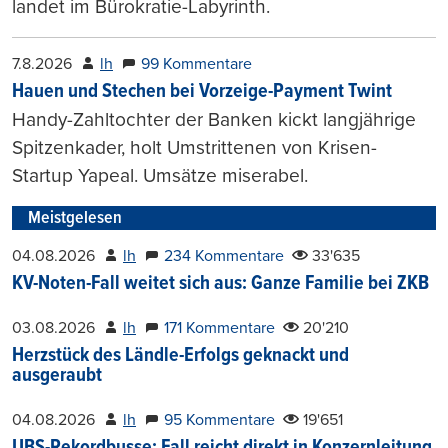
landet im Bürokratie-Labyrinth.
7.8.2026
lh
99 Kommentare
Hauen und Stechen bei Vorzeige-Payment Twint
Handy-Zahltochter der Banken kickt langjährige
Spitzenkader, holt Umstrittenen von Krisen-
Startup Yapeal. Umsätze miserabel.
Meistgelesen
04.08.2026
lh
234 Kommentare
33'635
KV-Noten-Fall weitet sich aus: Ganze Familie bei ZKB
03.08.2026
lh
171 Kommentare
20'210
Herzstück des Ländle-Erfolgs geknackt und
ausgeraubt
04.08.2026
lh
95 Kommentare
19'651