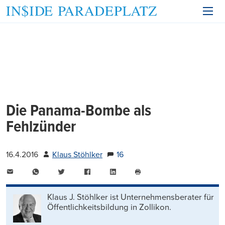
Die Panama-Bombe als
Fehlzünder
16.4.2016
Klaus Stöhlker
16
E-
WhatsApp
Twitter
Facebook
LinkedIn
Mail
Seite
drucken
Klaus J. Stöhlker ist Unternehmens­berater für
Öffentlichkeits­bildung in Zollikon.