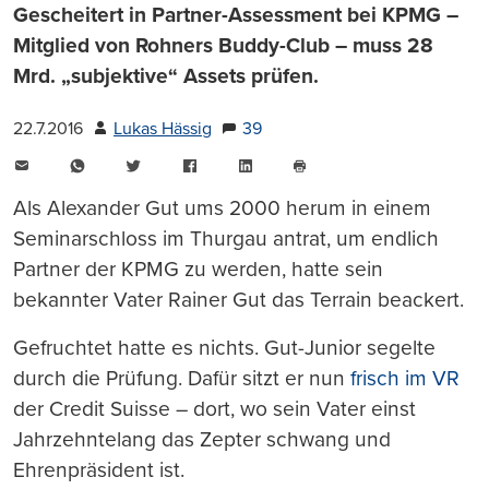
Gescheitert in Partner-Assessment bei KPMG –
Mitglied von Rohners Buddy-Club – muss 28
Mrd. „subjektive“ Assets prüfen.
22.7.2016
Lukas Hässig
39
E-
WhatsApp
Twitter
Facebook
LinkedIn
Mail
Seite
drucken
Als Alexander Gut ums 2000 herum in einem
Seminarschloss im Thurgau antrat, um endlich
Partner der KPMG zu werden, hatte sein
bekannter Vater Rainer Gut das Terrain beackert.
Gefruchtet hatte es nichts. Gut-Junior segelte
durch die Prüfung. Dafür sitzt er nun
frisch im VR
der Credit Suisse – dort, wo sein Vater einst
Jahrzehntelang das Zepter schwang und
Ehrenpräsident ist.