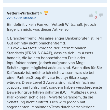
1
Vetterli-Wirtschaft
0
22.07.2016 um 09:36
Bin definitiv kein Fan von Vetterli-Wirtschaft, jedoch
frage ich mich, was dieser Artikel soll.
1. Branchenfremd: Als jahrelanger Bankenprüfer ist Herr
Gut definitiv nicht branchenfremd.
2. Level-3-Assets: Vorgabe der internationalen
Standards (IFRS/US GAAP), dass es sich um Assets
handelt, die keinen beobachtbaren Preis oder
Inputfaktor haben, jedoch aufgrund von Mngt
Schätzungen möglichst adäquat sind. Wenn dies für Sie
Kaffeesatz ist, möchte ich nicht wissen, was sie bei
einer PartnersGroup (Private Equity) Bilanz sagen
würden. Diese Level 3 Assets sind nicht einfach nur
„gspürschmi-fühlschmi“, sondern haben verschiedenste
Bewertungsverfahren dahinter (DCF, Multiples usw.).
Klar können sich diese FV-Werte verändern, da die
Schätzung nicht eintrifft. Dies wird jedoch mit
sogenannten Impairment-Tests durch verschiedene