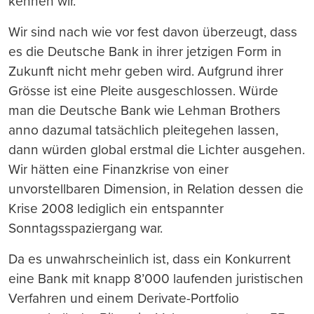
kennen wir.
Wir sind nach wie vor fest davon überzeugt, da
ss
es die Deutsche Bank in ihrer jetzigen Form in
Zukunft nicht mehr geben wird. Aufgrund ihrer
Grö
ss
e ist eine Pleite ausgeschlo
ss
en. Würde
man die Deutsche Bank wie Lehman Brothers
anno dazumal tatsächlich pleitegehen la
ss
en,
dann würden global erstmal die Lichter ausgehen.
Wir hätten eine Finanzkrise von einer
unvorstellbaren Dimension, in Relation de
ss
en die
Krise 2008 lediglich ein entspannter
Sonntag
ss
paziergang war.
Da es unwahrscheinlich ist, da
ss
ein Konkurrent
eine Bank mit knapp 8’000 laufenden juristischen
Verfahren und einem Derivate-Portfolio