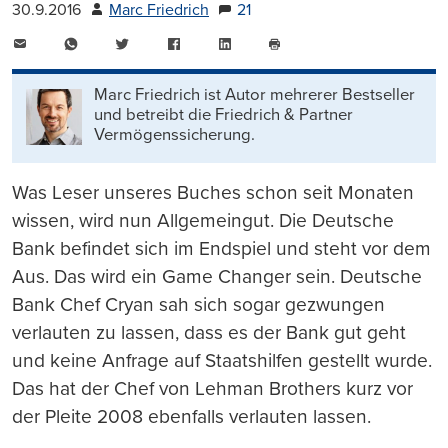
30.9.2016
Marc Friedrich
21
E-
WhatsApp
Twitter
Facebook
LinkedIn
Mail
Seite
drucken
Marc Friedrich ist Autor mehrerer Bestseller
und betreibt die Friedrich & Partner
Vermögenssicherung.
Was Leser unseres Buches schon seit Monaten
wi
ss
en, wird nun Allgemeingut. Die Deutsche
Bank befindet sich im Endspiel und steht vor dem
Aus. Das wird ein Game Changer sein. Deutsche
Bank Chef Cryan sah sich sogar gezwungen
verlauten zu la
ss
en, da
ss
es der Bank gut geht
und keine Anfrage auf Staatshilfen gestellt wurde.
Das hat der Chef
von Lehman Brothers kurz vor
der Pleite 2008 ebenfalls verlauten la
ss
en.