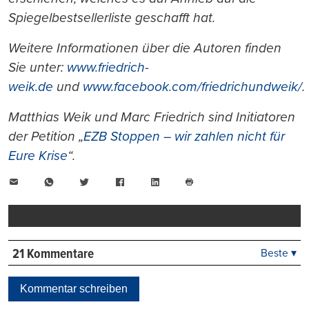
Spiegelbestsellerliste geschafft hat.
Weitere Informationen über die Autoren finden
Sie unter:
www.friedrich-
weik.de
und
www.facebook.com/friedrichundweik/
.
Matthias Weik und Marc Friedrich sind Initiatoren
der Petition „
EZB Stoppen – wir zahlen nicht für
Eure Krise
“
.
E-
WhatsApp
Twitter
Facebook
LinkedIn
Mail
Seite
drucken
21 Kommentare
Beste ▾
Beste
Neueste
Kommentar schreiben
Viele Antworten