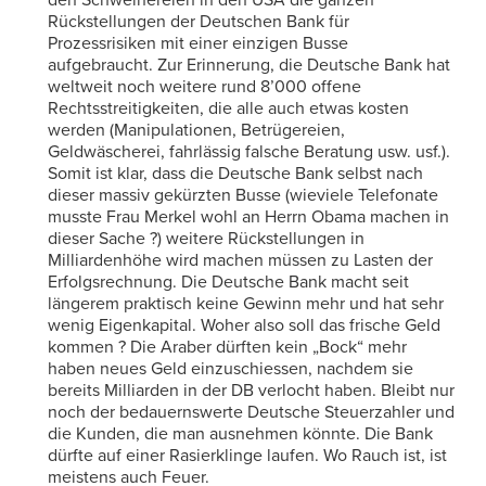
den Schweinereien in den USA die ganzen
Rückstellungen der Deutschen Bank für
Prozessrisiken mit einer einzigen Busse
aufgebraucht. Zur Erinnerung, die Deutsche Bank hat
weltweit noch weitere rund 8’000 offene
Rechtsstreitigkeiten, die alle auch etwas kosten
werden (Manipulationen, Betrügereien,
Geldwäscherei, fahrlässig falsche Beratung usw. usf.).
Somit ist klar, dass die Deutsche Bank selbst nach
dieser massiv gekürzten Busse (wieviele Telefonate
musste Frau Merkel wohl an Herrn Obama machen in
dieser Sache ?) weitere Rückstellungen in
Milliardenhöhe wird machen müssen zu Lasten der
Erfolgsrechnung. Die Deutsche Bank macht seit
längerem praktisch keine Gewinn mehr und hat sehr
wenig Eigenkapital. Woher also soll das frische Geld
kommen ? Die Araber dürften kein „Bock“ mehr
haben neues Geld einzuschiessen, nachdem sie
bereits Milliarden in der DB verlocht haben. Bleibt nur
noch der bedauernswerte Deutsche Steuerzahler und
die Kunden, die man ausnehmen könnte. Die Bank
dürfte auf einer Rasierklinge laufen. Wo Rauch ist, ist
meistens auch Feuer.