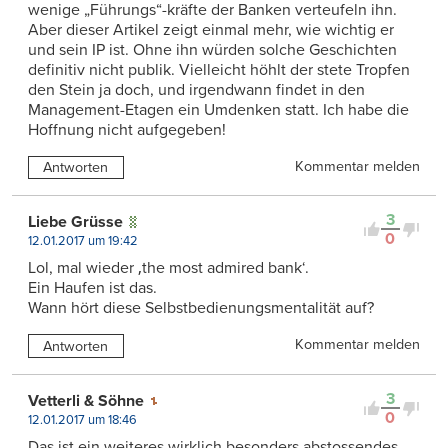
wenige „Führungs“-kräfte der Banken verteufeln ihn.
Aber dieser Artikel zeigt einmal mehr, wie wichtig er
und sein IP ist. Ohne ihn würden solche Geschichten
definitiv nicht publik. Vielleicht höhlt der stete Tropfen
den Stein ja doch, und irgendwann findet in den
Management-Etagen ein Umdenken statt. Ich habe die
Hoffnung nicht aufgegeben!
Kommentar melden
Antworten
3
Liebe Grüsse
0
12.01.2017 um 19:42
Lol, mal wieder ‚the most admired bank‘.
Ein Haufen ist das.
Wann hört diese Selbstbedienungsmentalität auf?
Kommentar melden
Antworten
3
Vetterli & Söhne
0
12.01.2017 um 18:46
Das ist ein weiteres wirklich besonders abstossendes