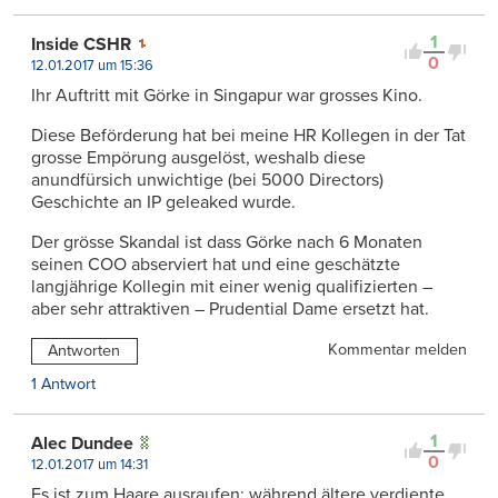
1
Inside CSHR
0
12.01.2017 um 15:36
Ihr Auftritt mit Görke in Singapur war grosses Kino.
Diese Beförderung hat bei meine HR Kollegen in der Tat
grosse Empörung ausgelöst, weshalb diese
anundfürsich unwichtige (bei 5000 Directors)
Geschichte an IP geleaked wurde.
Der grösse Skandal ist dass Görke nach 6 Monaten
seinen COO abserviert hat und eine geschätzte
langjährige Kollegin mit einer wenig qualifizierten –
aber sehr attraktiven – Prudential Dame ersetzt hat.
Kommentar melden
Antworten
1 Antwort
1
Alec Dundee
0
12.01.2017 um 14:31
Es ist zum Haare ausraufen: während ältere verdiente