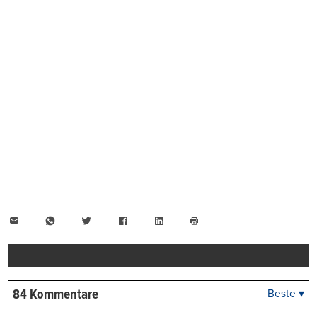
E-
WhatsApp
Twitter
Facebook
LinkedIn
Mail
Seite
drucken
84 Kommentare
Beste ▾
Beste
Neueste