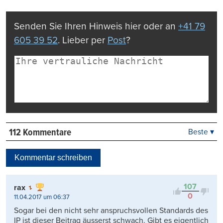
Mail
Seite
drucken
Senden Sie Ihren Hinweis hier oder an
+41 79
605 39 52
. Lieber per
Post
?
112 Kommentare
Beste ▾
Beste
Neueste
Kommentar schreiben
Viele Antworten
Kontrovers
107
rax
0
11.04.2017 um 06:37
Sogar bei den nicht sehr anspruchsvollen Standards des
IP ist dieser Beitrag äusserst schwach. Gibt es eigentlich