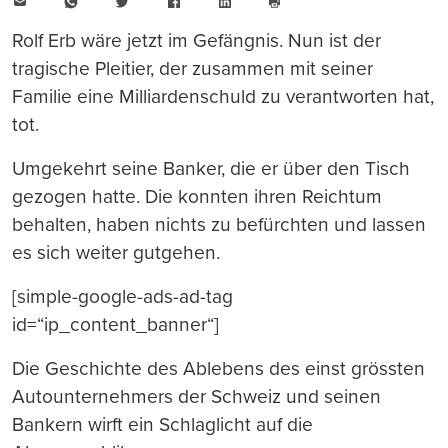
E-
WhatsApp
Twitter
Facebook
LinkedIn
Mail
Seite
drucken
Rolf Erb wäre jetzt im Gefängnis. Nun ist der
tragische Pleitier, der zusammen mit seiner
Familie eine Milliardenschuld zu verantworten hat,
tot.
Umgekehrt seine Banker, die er über den Tisch
gezogen hatte. Die konnten ihren Reichtum
behalten, haben nichts zu befürchten und lassen
es sich weiter gutgehen.
[simple-google-ads-ad-tag
id=“ip_content_banner“]
Die Geschichte des Ablebens des einst grössten
Autounternehmers der Schweiz und seinen
Bankern wirft ein Schlaglicht auf die