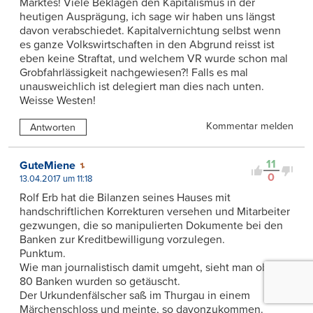
Marktes! Viele Beklagen den Kapitalismus in der
heutigen Ausprägung, ich sage wir haben uns längst
davon verabschiedet. Kapitalvernichtung selbst wenn
es ganze Volkswirtschaften in den Abgrund reisst ist
eben keine Straftat, und welchem VR wurde schon mal
Grobfahrlässigkeit nachgewiesen?! Falls es mal
unausweichlich ist delegiert man dies nach unten.
Weisse Westen!
Kommentar melden
Antworten
11
GuteMiene
0
13.04.2017 um 11:18
Rolf Erb hat die Bilanzen seines Hauses mit
handschriftlichen Korrekturen versehen und Mitarbeiter
gezwungen, die so manipulierten Dokumente bei den
Banken zur Kreditbewilligung vorzulegen.
Punktum.
Wie man journalistisch damit umgeht, sieht man oben.
80 Banken wurden so getäuscht.
Der Urkundenfälscher saß im Thurgau in einem
Märchenschloss und meinte, so davonzukommen.