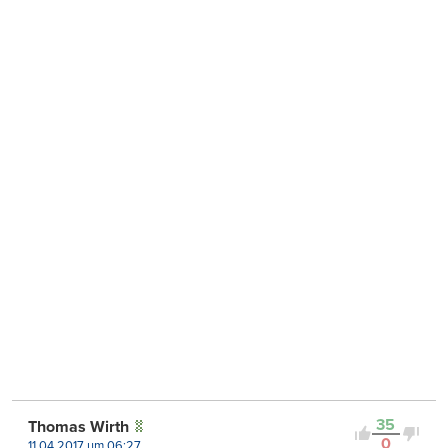
35
Thomas Wirth
0
11.04.2017 um 06:27