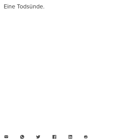
Eine Todsünde.
E-
WhatsApp
Twitter
Facebook
LinkedIn