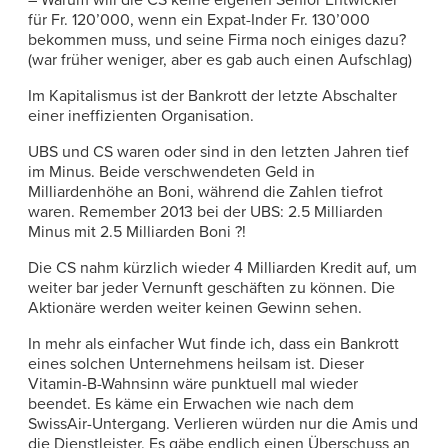
– Warum will die CS keine eigenen Senior Entwickler
für Fr. 120’000, wenn ein Expat-Inder Fr. 130’000
bekommen muss, und seine Firma noch einiges dazu?
(war früher weniger, aber es gab auch einen Aufschlag)
Im Kapitalismus ist der Bankrott der letzte Abschalter
einer ineffizienten Organisation.
UBS und CS waren oder sind in den letzten Jahren tief
im Minus. Beide verschwendeten Geld in
Milliardenhöhe an Boni, während die Zahlen tiefrot
waren. Remember 2013 bei der UBS: 2.5 Milliarden
Minus mit 2.5 Milliarden Boni ?!
Die CS nahm kürzlich wieder 4 Milliarden Kredit auf, um
weiter bar jeder Vernunft geschäften zu können. Die
Aktionäre werden weiter keinen Gewinn sehen.
In mehr als einfacher Wut finde ich, dass ein Bankrott
eines solchen Unternehmens heilsam ist. Dieser
Vitamin-B-Wahnsinn wäre punktuell mal wieder
beendet. Es käme ein Erwachen wie nach dem
SwissAir-Untergang. Verlieren würden nur die Amis und
die Dienstleister. Es gäbe endlich einen Überschuss an