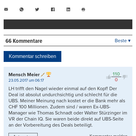
E-
WhatsApp
Twitter
Facebook
LinkedIn
Mail
Seite
drucken
66 Kommentare
Beste ▾
Beste
Neueste
Kommentar schreiben
Viele Antworten
Kontrovers
110
Mensch Meier
0
23.05.2017 um 06:17
LH trifft den Nagel wieder einmal auf den Kopf! Der
Deal ist absolut undurchsichtig und schlecht für die
UBS. Meiner Meinung nach kostet er die Bank mehr als
CHF 100 Millionen. Zudem sind / waren Ex-UBS-
Manager wie Thomas Schnadt oder Walter Stürzinger im
VR der Chain IQ. Sie waren beide direkt auf UBS-Seite
an der Vorbereitung des Deals beteiligt.