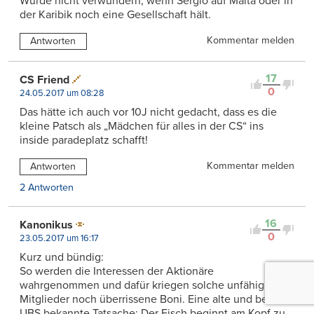
Würde nicht verwundern, wenn Sergio auf Malta oder in
der Karibik noch eine Gesellschaft hält.
Kommentar melden
Antworten
17
CS Friend
0
24.05.2017 um 08:28
Das hätte ich auch vor 10J nicht gedacht, dass es die
kleine Patsch als „Mädchen für alles in der CS“ ins
inside paradeplatz schafft!
Kommentar melden
Antworten
2 Antworten
16
Kanonikus
0
23.05.2017 um 16:17
Kurz und bündig:
So werden die Interessen der Aktionäre
wahrgenommen und dafür kriegen solche unfähige GL-
Mitglieder noch überrissene Boni. Eine alte und bei der
UBS bekannte Tatsache: Der Fisch beginnt am Kopf zu