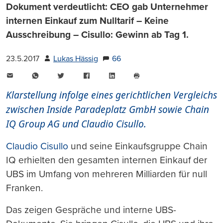
Dokument verdeutlicht: CEO gab Unternehmer
internen Einkauf zum Nulltarif – Keine
Ausschreibung – Cisullo: Gewinn ab Tag 1.
23.5.2017
Lukas Hässig
66
E-
WhatsApp
Twitter
Facebook
LinkedIn
Mail
Seite
drucken
Klarstellung infolge eines gerichtlichen Vergleichs
zwischen Inside Paradeplatz GmbH sowie Chain
IQ Group AG und Claudio Cisullo.
Claudio Cisullo
und seine Einkaufsgruppe Chain
IQ erhielten den gesamten internen Einkauf der
UBS im Umfang von mehreren Milliarden für null
Franken.
Das zeigen Gespräche und interne UBS-