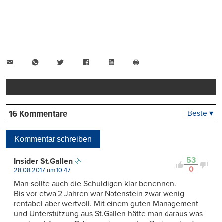
E-
WhatsApp
Twitter
Facebook
LinkedIn
Mail
Seite
drucken
16 Kommentare
Beste ▾
Beste
Neueste
Kommentar schreiben
Viele Antworten
Kontrovers
53
Insider St.Gallen
0
28.08.2017 um 10:47
Man sollte auch die Schuldigen klar benennen.
Bis vor etwa 2 Jahren war Notenstein zwar wenig
rentabel aber wertvoll. Mit einem guten Management
und Unterstützung aus St.Gallen hätte man daraus was