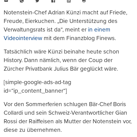
E-
WhatsApp
Twitter
Facebook
LinkedIn
Mail
Seite
drucken
Notenstein-Chef Adrian Künzi macht auf Friede,
Freude, Eierkuchen. „Die Unterstützung des
Verwaltungsrats ist da“, meint er
in einem
Videointerview
mit dem Finanzblog Finews.
Tatsächlich wäre Künzi beinahe heute schon
History. Dann nämlich, wenn der Coup der
Zürcher Privatbank Julius Bär geglückt wäre.
[simple-google-ads-ad-tag
id=“ip_content_banner“]
Vor den Sommerferien schlugen Bär-Chef Boris
Collardi und sein Schweiz-Verantwortlicher Gian
Rossi der Raiffeisen als Mutter der Notenstein vor,
diese zu übernehmen.