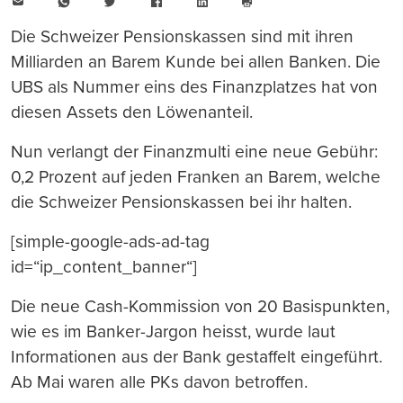
E-
WhatsApp
Twitter
Facebook
LinkedIn
Mail
Seite
drucken
Die Schweizer Pensionskassen sind mit ihren
Milliarden an Barem Kunde bei allen Banken. Die
UBS als Nummer eins des Finanzplatzes hat von
diesen Assets den Löwenanteil.
Nun verlangt der Finanzmulti eine neue Gebühr:
0,2 Prozent auf jeden Franken an Barem, welche
die Schweizer Pensionskassen bei ihr halten.
[simple-google-ads-ad-tag
id=“ip_content_banner“]
Die neue Cash-Kommission von 20 Basispunkten,
wie es im Banker-Jargon heisst, wurde laut
Informationen aus der Bank gestaffelt eingeführt.
Ab Mai waren alle PKs davon betroffen.