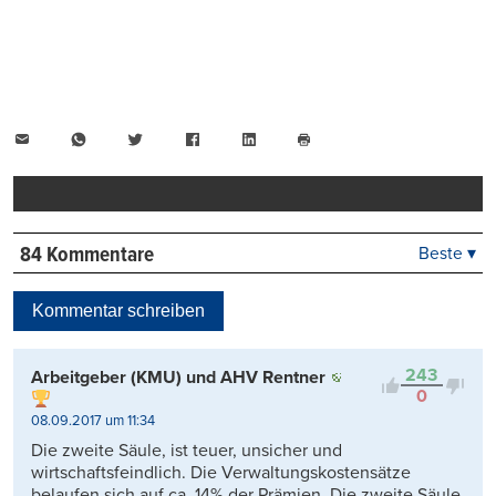
E-
WhatsApp
Twitter
Facebook
LinkedIn
Mail
Seite
drucken
84 Kommentare
Beste ▾
Beste
Neueste
Kommentar schreiben
Viele Antworten
Kontrovers
243
Arbeitgeber (KMU) und AHV Rentner
0
08.09.2017 um 11:34
Die zweite Säule, ist teuer, unsicher und
wirtschaftsfeindlich. Die Verwaltungskostensätze
belaufen sich auf ca. 14% der Prämien. Die zweite Säule