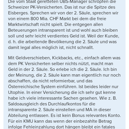
Die vom Staat geretteten UBS-Manager schröpfen die
Schweizer PK-Versicherten. Das ist nur die Spitze des
Eisberges. Sprechen wir von der 2. Säule, sprechen wir
von einem 800 Mia. CHF Markt bei dem die freie
Marktwirtschaft nicht spielt. Die entgegen allen
Beteuerungen intransparent ist und wohl auch bleiben
soll und sehr leicht verdientes Geld ist. Weil der Kunde,
d. h. die arbeitende Bevölkerung die 2. Säule und was
damit legal alles möglich ist, nicht schnallt.
Mit Geldverschieben, Kickbacks, etc., einfach allem was
dem PK Versicherten selber nichts nützt, macht man
Geld in der 2. Säule. So erlebe ich die 2. Säule. Ich bin
der Meinung, die 2. Säule kann man eigentlich nur noch
abschaffen, da nicht reformierbar, und das
Österreichische System einführen. Ist beides leider nur
Utophie. In einer Versicherung die ich sehr gut kenne
habe ich viele interessante Sachen gesehen. Wie z. B.
Saldoausgleich des Durchlaufkontos für die
intransparente 2. Säule einstellen und MA in dieser
Abteilung entlassen. Es ist kein Bonus relevantes Konto.
Für ein KMU kann das wenn der einbezahlte Betrag
infolge Fehleinzahlung dort hängen bleibt ein fatales