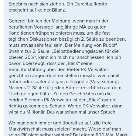
Ergebnis nach sich ziehen. Ein Durchlaufkonto
erscheint auf keiner Bilanz.
Generell bin ich der Meinung, wenn man in der
beruflichen Vorsorge langjährige MA zu guten
Konditionen frühpensionieren muss, um die fast
täglichen Diskussionen bezüglich 2. Säule zu beenden,
muss etwas sehr faul sein. Der Meinung von Rudolf
Strahm zur 2. Säule, „Selbstbedienungsladen für die
oberen 20%“, kann ich mich nur anschliessen. Ich bin
davon überzeugt, dass der „Blick“ seine
Berichterstattung über den Rieter PK Verwalter
gerichtlich angeordnet einstellen musste, weil damit
früher oder später die ganze Tragödie (Verarschung)
Namens 2. Säule für jeden Bürger ersichtlich auf dem
Tisch gelegen hätte. Zu den Geschichten um die
beiden Siemens PK Verwalter ist der „Blick“ gar nie
richtig gekommen. Schade. Werde PK Verwalter, dann
wirst du Millionär. Das war schon mal unser Spruch.
Wo man doch immer und überall so auf „die freie
Marktwirtschaft muss spielen“ macht. Wieso darf man
seine PK nicht selber wählen? Bei einem 800 Mia. Markt