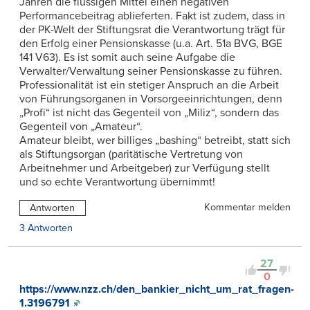
Jahren die flüssigen Mittel einen negativen
Performancebeitrag ablieferten. Fakt ist zudem, dass in
der PK-Welt der Stiftungsrat die Verantwortung trägt für
den Erfolg einer Pensionskasse (u.a. Art. 51a BVG, BGE
141 V63). Es ist somit auch seine Aufgabe die
Verwalter/Verwaltung seiner Pensionskasse zu führen.
Professionalität ist ein stetiger Anspruch an die Arbeit
von Führungsorganen in Vorsorgeeinrichtungen, denn
„Profi“ ist nicht das Gegenteil von „Miliz“, sondern das
Gegenteil von „Amateur“.
Amateur bleibt, wer billiges „bashing“ betreibt, statt sich
als Stiftungsorgan (paritätische Vertretung von
Arbeitnehmer und Arbeitgeber) zur Verfügung stellt
und so echte Verantwortung übernimmt!
Kommentar melden
Antworten
3 Antworten
27
0
https://www.nzz.ch/den_bankier_nicht_um_rat_fragen-
1.3196791