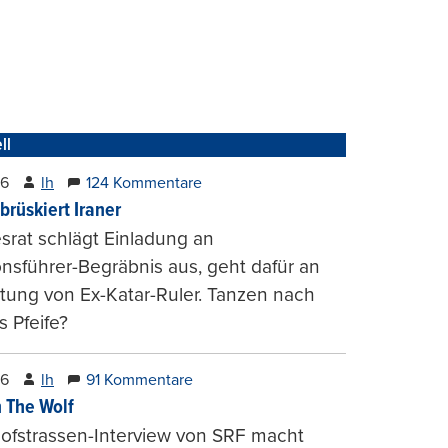
ll
26
lh
124 Kommentare
brüskiert Iraner
rat schlägt Einladung an
onsführer-Begräbnis aus, geht dafür an
tung von Ex-Katar-Ruler. Tanzen nach
 Pfeife?
26
lh
91 Kommentare
 The Wolf
ofstrassen-Interview von SRF macht