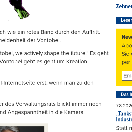
Zehner
Leser
ch wie ein rotes Band durch den Auftritt.
News
heidenheit der Vontobel.
Abo
bel, we actively shape the future.“ Es geht
Sie
 Vontobel geht es geht um Kreation,
per 
l-Internetseite erst, wenn man zu den
Das I
er des Verwaltungsrats blickt immer noch
7.8.202
und Angespanntheit in die Kamera.
„Tankst
Indust
Statt