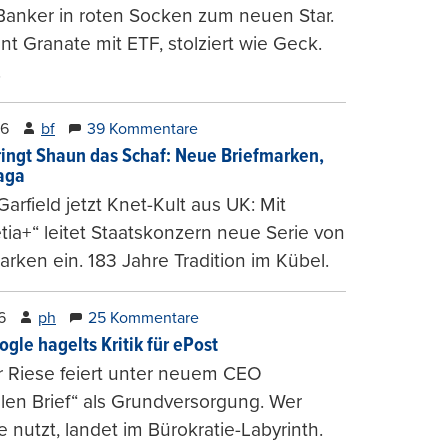
Banker in roten Socken zum neuen Star.
nt Granate mit ETF, stolziert wie Geck.
.
26
bf
39 Kommentare
ringt Shaun das Schaf: Neue Briefmarken,
gaga
arfield jetzt Knet-Kult aus UK: Mit
tia+“ leitet Staatskonzern neue Serie von
arken ein. 183 Jahre Tradition im Kübel.
6
ph
25 Kommentare
ogle hagelts Kritik für ePost
r Riese feiert unter neuem CEO
alen Brief“ als Grundversorgung. Wer
e nutzt, landet im Bürokratie-Labyrinth.