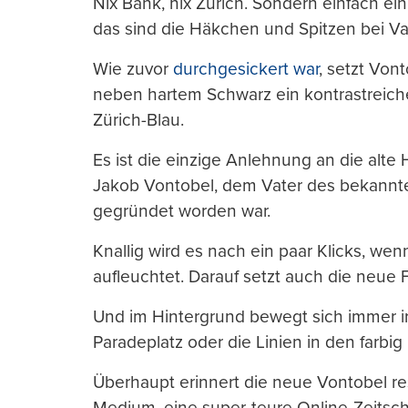
Nix Bank, nix Zürich. Sondern einfach ein
das sind die Häkchen und Spitzen bei V
Wie zuvor
durchgesickert war
, setzt Von
neben hartem Schwarz ein kontrastreich
Zürich-Blau.
Es ist die einzige Anlehnung an die alte
Jakob Vontobel, dem Vater des bekannt
gegründet worden war.
Knallig wird es nach ein paar Klicks, wen
aufleuchtet. Darauf setzt auch die neue 
Und im Hintergrund bewegt sich immer i
Paradeplatz oder die Linien in den farb
Überhaupt erinnert die neue Vontobel res
Medium, eine super-teure Online-Zeitschrift