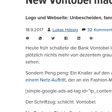
New Vontobel mac
Logo und Webseite: Unbescheiden, fancy
18.9.2017
Lukas Hässig
32 Komment
E-
WhatsApp
Twitter
Facebook
LinkedIn
Mail
Seite
drucken
Heute früh schaltete die Bank Vontobel i
plötzlich nichts mehr von dezentem grau
sehen.
Sondern Peng peng: Ein Knaller auf den
einem Netz-Auftritt
, der an ein Fashion-M
[simple-google-ads-ad-tag id=“ip_conten
Der Schriftzug: schlicht. Vontobel.