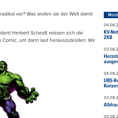
adikal vor? Was wollen sie der Welt damit
Meis
04.08.
KV-Not
ent Herbert Scheidt reissen sich die
ZKB
m Comic, um dann laut herauszubrüllen: Wir
03.08.
Herzst
ausger
04.08.
UBS-Re
Konzer
03.08.
Albtra
05.08.