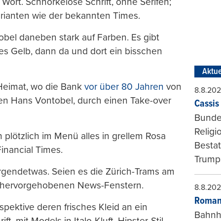
 Wort. Schnörkelose Schrift, ohne Serifen;
arianten wie der bekannten Times.
tobel daneben stark auf Farben. Es gibt
es Gelb, dann da und dort ein bisschen
Aktue
 Heimat, wo die Bank
vor über 80 Jahren
von
8.8.20
en Hans Vontobel, durch einen Take-over
Cassis 
Bundes
Religi
n plötzlich im Menü alles in grellem Rosa
Bestat
Financial Times.
Trumps
rgendetwas. Seien es die Zürich-Trams am
ig hervorgehobenen News-Fenstern.
8.8.20
Roman
pektive deren frisches Kleid an ein
Bahnh
, mit Models in Italo-Kluft, Hipster-Stil,