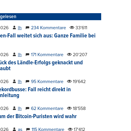
tgelesen
2026
lh
234 Kommentare
33'611
en-Fall weitet sich aus: Ganze Familie bei
2026
lh
171 Kommentare
20'207
ück des Ländle-Erfolgs geknackt und
aubt
2026
lh
95 Kommentare
19'642
kordbusse: Fall reicht direkt in
nleitung
2026
lh
62 Kommentare
18'558
um der Bitcoin-Puristen wird wahr
2026
as
115 Kommentare
17'412