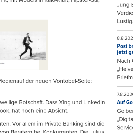
Jung-
Verdie
Lustig
8.8.20
Post b
jetzt 
Nach G
„Helve
Briefm
Medienauf der neuen Vontobel-Seite:
7.8.202
wellige Botschaft. Dass Xing und LinkedIn
Auf Go
ok, hat noch eine Absicht.
Gelbe
„Digit
ten. Vor allem im Private Banking sind die
Servic
on Beratern bei Konkurrenten. Die Julius