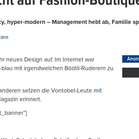
ht auf Fashion-Boutiqu
, hyper-modern – Management hebt ab, Familie spiel
are
Anon
hr neues Design auf. Im Internet war
-blau mit irgendwelchen Böötli-Ruderern zu
 anderen setzen die Vontobel-Leute
mit
agazin erinnert.
t_banner“]