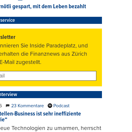
nötli gespart, mit dem Leben bezahlt
service
letter
nnieren Sie Inside Paradeplatz, und
 erhalten die Finanznews aus Zürich
E-Mail zugestellt.
nterview
6
23 Kommentare
Podcast
ellen-Business ist sehr ineffiziente
rie“
 neue Technologien zu umarmen, herrscht