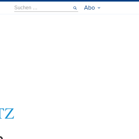
Suche
Abo
nach: