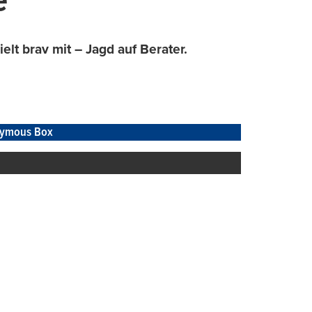
e
t brav mit – Jagd auf Berater.
ymous Box