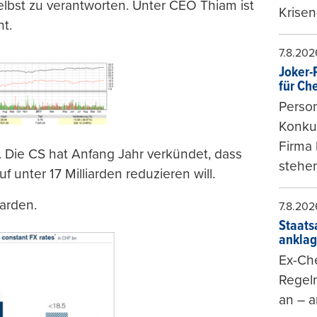
elbst zu verantworten. Unter CEO Thiam ist
Krisen
t.
7.8.202
Joker-P
für Ch
Person
Konkur
Firma 
. Die CS hat Anfang Jahr verkündet, dass
stehen
f unter 17 Milliarden reduzieren will.
iarden.
7.8.202
Staats
ankla
Ex-Che
Regeln
an – a