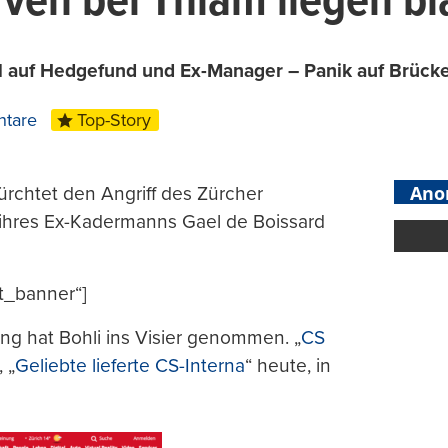
rven bei Thiam liegen b
oll auf Hedgefund und Ex-Manager – Panik auf Brüc
tare
Top-Story
Ano
ürchtet den Angriff des Zürcher
ihres Ex-Kadermanns Gael de Boissard
t_banner“]
tung hat Bohli ins Visier genommen. „
CS
 „
Geliebte lieferte CS-Interna
“ heute, in