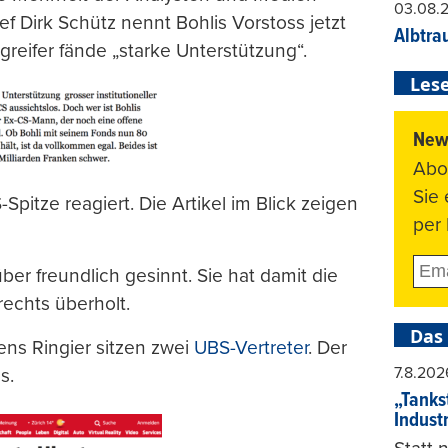
03.08.
 Dirk Schütz nennt Bohlis Vorstoss jetzt
Albtra
greifer fände „starke Unterstützung“.
Lese
News
Abo
Sie
Spitze reagiert. Die Artikel im Blick zeigen
per 
er freundlich gesinnt. Sie hat damit die
rechts überholt.
Das
ns Ringier sitzen zwei
UBS-Vertreter
. Der
7.8.202
s.
„Tankst
Indust