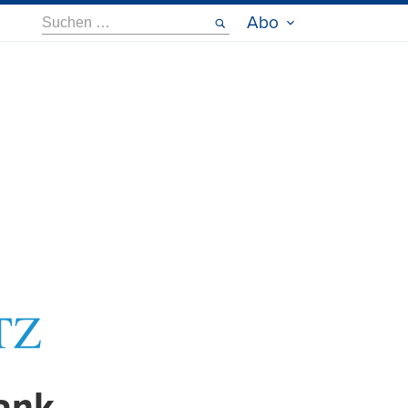
Suche
Abo
nach: