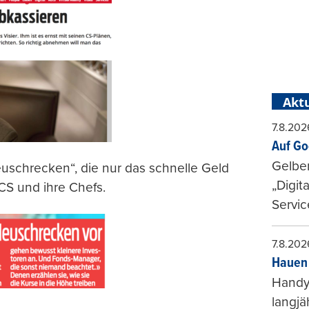
Aktu
7.8.202
Auf Go
Gelbe
Heuschrecken“, die nur das schnelle Geld
„Digit
e CS und ihre Chefs.
Servic
7.8.202
Hauen 
Handy-
langjä