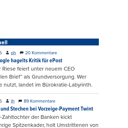
ell
6
ph
20 Kommentare
ogle hagelts Kritik für ePost
r Riese feiert unter neuem CEO
alen Brief“ als Grundversorgung. Wer
e nutzt, landet im Bürokratie-Labyrinth.
6
lh
89 Kommentare
und Stechen bei Vorzeige-Payment Twint
Zahltochter der Banken kickt
hrige Spitzenkader, holt Umstrittenen von