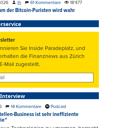
2026
lh
61 Kommentare
18'477
um der Bitcoin-Puristen wird wahr
rservice
letter
nnieren Sie Inside Paradeplatz, und
 erhalten die Finanznews aus Zürich
E-Mail zugestellt.
 Interview
6
14 Kommentare
Podcast
ellen-Business ist sehr ineffiziente
rie“