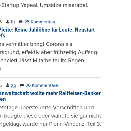
-Startup Yapeal. Umsätze miserabel.
6
lh
25 Kommentare
leite: Keine Julilöhne für Leute, Neustart
efs
alvermittler bringt Corona als
sgrund, effektiv aber frühzeitig Auffang-
lanciert, lässt Mitarbeiter im Regen
.
6
zb
26 Kommentare
anwaltschaft wollte mehr Raiffeisen-Banker
gen
fetage übersteuerte Vorschriften und
, beugte diese oder wandte sie gar nicht
ngeklagt wurde nur Pierin Vincenz. Teil 3.