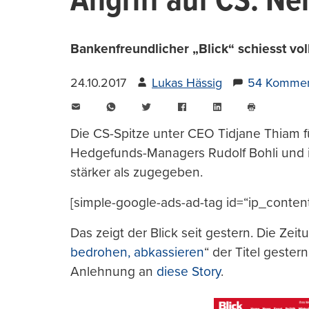
Angriff auf CS: Ne
Bankenfreundlicher „Blick“ schiesst v
24.10.2017
Lukas Hässig
54 Kommen
E-
WhatsApp
Twitter
Facebook
LinkedIn
Mail
Seite
drucken
Die CS-Spitze unter CEO Tidjane Thiam f
Hedgefunds-Managers Rudolf Bohli und 
stärker als zugegeben.
[simple-google-ads-ad-tag id=“ip_conten
Das zeigt der Blick seit gestern. Die Zei
bedrohen, abkassieren
“ der Titel gestern,
Anlehnung an
diese Story
.