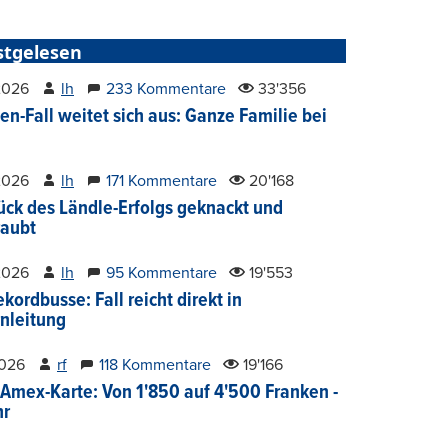
stgelesen
2026
lh
233 Kommentare
33'356
en-Fall weitet sich aus: Ganze Familie bei
2026
lh
171 Kommentare
20'168
ück des Ländle-Erfolgs geknackt und
aubt
2026
lh
95 Kommentare
19'553
kordbusse: Fall reicht direkt in
nleitung
2026
rf
118 Kommentare
19'166
Amex-Karte: Von 1'850 auf 4'500 Franken -
hr