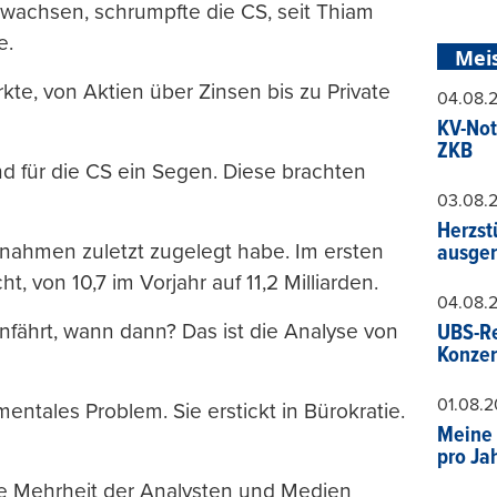
 wachsen, schrumpfte die CS, seit Thiam
e.
Mei
kte, von Aktien über Zinsen bis zu Private
04.08.
KV-Not
ZKB
sind für die CS ein Segen. Diese brachten
03.08.
Herzst
nnahmen zuletzt zugelegt habe. Im ersten
ausger
, von 10,7 im Vorjahr auf 11,2 Milliarden.
04.08.
nfährt, wann dann? Das ist die Analyse von
UBS-Re
Konzer
01.08.
mentales Problem. Sie erstickt in Bürokratie.
Meine 
pro Ja
ie Mehrheit der Analysten und Medien