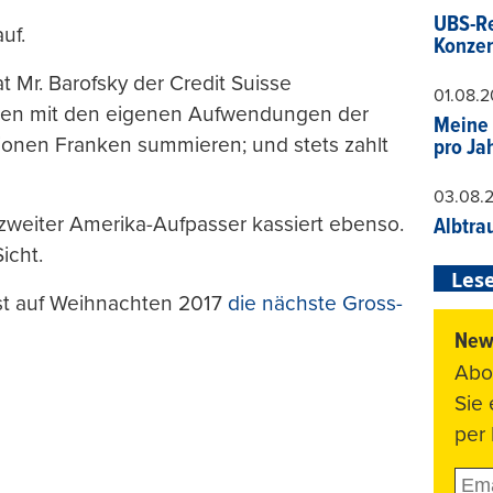
UBS-Re
uf.
Konzer
at Mr. Barofsky der Credit Suisse
01.08.
men mit den eigenen Aufwendungen der
Meine 
onen Franken summieren; und stets zahlt
pro Ja
03.08.
r zweiter Amerika-Aufpasser kassiert ebenso.
Albtra
icht.
Lese
st auf Weihnachten 2017
die nächste Gross-
News
Abo
Sie
per 