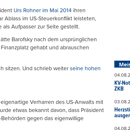
sident
Urs Rohner im Mai 2014
ihren
ar Ablass im US-Steuerkonflikt leisteten,
als Aufpasser zur Seite gestellt.
 hätte Barofsky nach dem ursprünglichen
 Finanzplatz gehabt und abrauschen
Mei
ach sitzen. Und schrieb weiter
seine hohen
04.08.
KV-Not
ZKB
s eigenartige Verharren des US-Anwalts mit
03.08.
Herzst
rde etwas bekannt davon, dass Präsident
ausger
-Behörden gegen das eigenwillige
04.08.