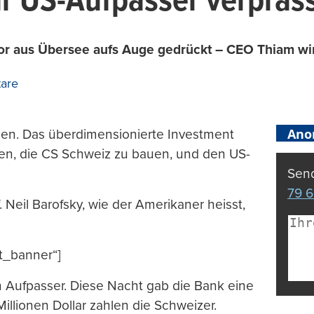
ür US-Aufpasser verpras
r aus Übersee aufs Auge gedrückt – CEO Thiam wird
are
Ano
sen. Das überdimensionierte Investment
en, die CS Schweiz zu bauen, und den US-
Send
79 6
 Neil Barofsky, wie der Amerikaner heisst,
t_banner“]
n Aufpasser. Diese Nacht gab die Bank eine
illionen Dollar zahlen die Schweizer.