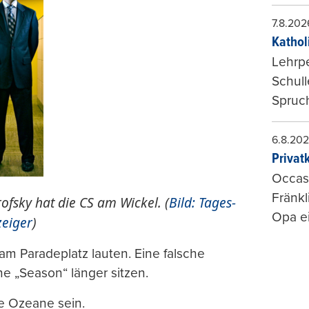
7.8.202
Kathol
Lehrp
Schul
Spruch
6.8.20
Privat
Occasi
Fränkl
ofsky hat die CS am Wickel. (
Bild: Tages-
Opa ei
eiger
)
am Paradeplatz lauten. Eine falsche
e „Season“ länger sitzen.
le Ozeane sein.