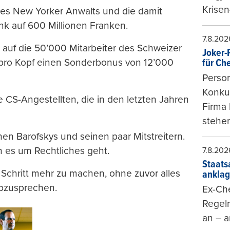
Krisen
es New Yorker Anwalts und die damit
auf 600 Millionen Franken.
7.8.202
auf die 50’000 Mitarbeiter des Schweizer
Joker-P
 pro Kopf einen Sonderbonus von 12’000
für Ch
Person
Konkur
 CS-Angestellten, die in den letzten Jahren
Firma 
stehen
en Barofskys und seinen paar Mitstreitern.
n es um Rechtliches geht.
7.8.202
Staats
 Schritt mehr zu machen, ohne zuvor alles
ankla
abzusprechen.
Ex-Che
Regeln
an – a