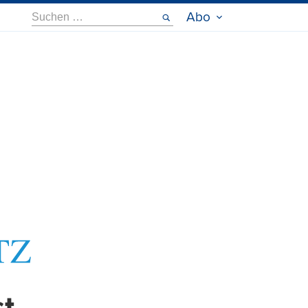
Suche
Abo
nach: