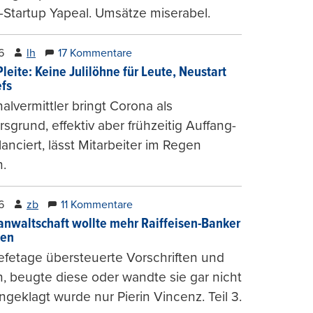
-Startup Yapeal. Umsätze miserabel.
6
lh
17 Kommentare
leite: Keine Julilöhne für Leute, Neustart
efs
alvermittler bringt Corona als
sgrund, effektiv aber frühzeitig Auffang-
lanciert, lässt Mitarbeiter im Regen
.
6
zb
11 Kommentare
anwaltschaft wollte mehr Raiffeisen-Banker
gen
fetage übersteuerte Vorschriften und
, beugte diese oder wandte sie gar nicht
ngeklagt wurde nur Pierin Vincenz. Teil 3.