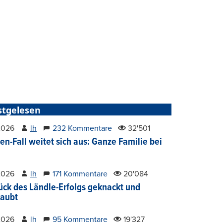
stgelesen
2026
lh
232 Kommentare
32'501
en-Fall weitet sich aus: Ganze Familie bei
2026
lh
171 Kommentare
20'084
ück des Ländle-Erfolgs geknackt und
aubt
2026
lh
95 Kommentare
19'327