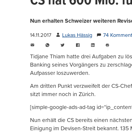
CS hat 600 Mio. f
Nun erhalten Schweizer weiteren Reviso
14.11.2017
Lukas Hässig
74 Komment
E-
WhatsApp
Twitter
Facebook
LinkedIn
Mail
Seite
drucken
Tidjane Thiam hatte drei Aufgaben zu lö
Banking seines Vorgängers zu zerschlag
Aufpasser loszuwerden.
Am dritten Punkt verzweifelt der CS-Chef.
sitzt immer noch in Zürich.
[simple-google-ads-ad-tag id=“ip_conten
Nun erhält die CS bereits einen nächste
Einigung im Devisen-Streit bekannt. 135 M