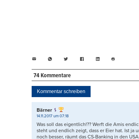
E-
WhatsApp
Twitter
Facebook
LinkedIn
Mail
Seite
drucken
74 Kommentare
Kommentar schreiben
Bärner
14.11.2017 um 07:18
Was soll das eigentlich!?? Werft die Amis endlic
steht und endlich zeigt, dass er Eier hat. Ist j
noch besser, räumt das CS-Banking in den USA 