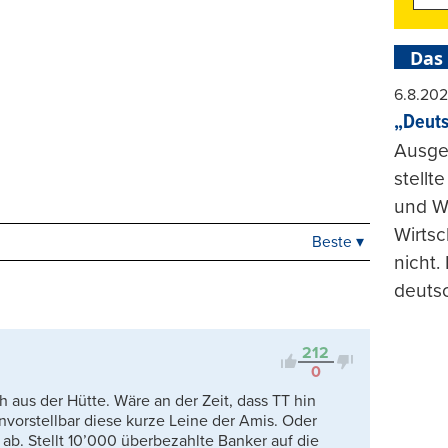
Das
6.8.20
„Deuts
Ausge
stellt
und Wi
Wirtsc
Beste ▾
Beste
nicht.
Neueste
deuts
Viele Antworten
Kontrovers
212
0
h aus der Hütte. Wäre an der Zeit, dass TT hin
a unvorstellbar diese kurze Leine der Amis. Oder
ab. Stellt 10’000 überbezahlte Banker auf die