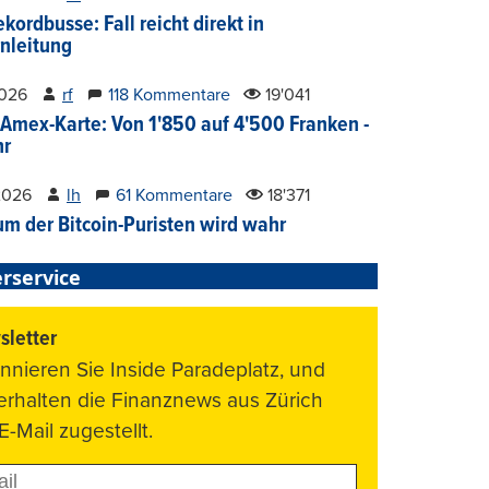
kordbusse: Fall reicht direkt in
nleitung
2026
rf
118 Kommentare
19'041
Amex-Karte: Von 1'850 auf 4'500 Franken -
hr
2026
lh
61 Kommentare
18'371
um der Bitcoin-Puristen wird wahr
rservice
letter
nnieren Sie Inside Paradeplatz, und
 erhalten die Finanznews aus Zürich
E-Mail zugestellt.