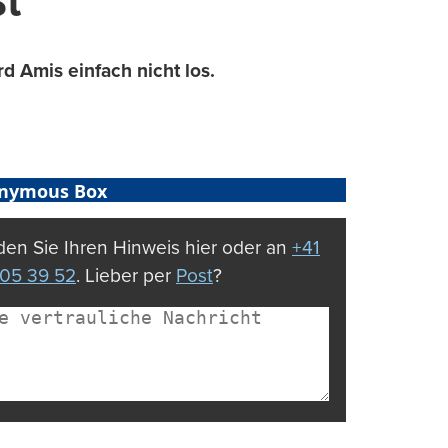
st
 Amis einfach nicht los.
nymous Box
en Sie Ihren Hinweis hier oder an
+41
05 39 52
. Lieber per
Post
?