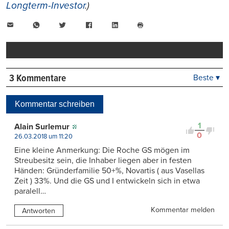
Longterm-Investor
.)
E-
WhatsApp
Twitter
Facebook
LinkedIn
Mail
Seite
drucken
3 Kommentare
Beste ▾
Beste
Neueste
Kommentar schreiben
Viele Antworten
Kontrovers
1
Alain Surlemur
0
26.03.2018 um 11:20
Eine kleine Anmerkung: Die Roche GS mögen im
Streubesitz sein, die Inhaber liegen aber in festen
Händen: Gründerfamilie 50+%, Novartis ( aus Vasellas
Zeit ) 33%. Und die GS und I entwickeln sich in etwa
paralell…
Kommentar melden
Antworten