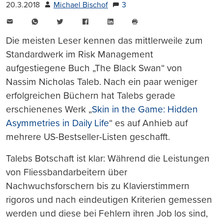
20.3.2018
Michael Bischof
3
E-
WhatsApp
Twitter
Facebook
LinkedIn
Mail
Seite
drucken
Die meisten Leser kennen das mittlerweile zum
Standardwerk im Risk Management
aufgestiegene Buch „The Black Swan“ von
Nassim Nicholas Taleb. Nach ein paar weniger
erfolgreichen Büchern hat Talebs gerade
erschienenes Werk „
Skin in the Game: Hidden
Asymmetries in Daily Life
“ es auf Anhieb auf
mehrere US-Bestseller-Listen geschafft.
Talebs Botschaft ist klar: Während die Leistungen
von Fliessbandarbeitern über
Nachwuchsforschern bis zu Klavierstimmern
rigoros und nach eindeutigen Kriterien gemessen
werden und diese bei Fehlern ihren Job los sind,