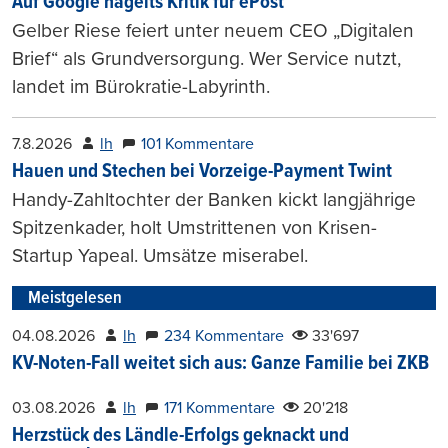
Auf Google hagelts Kritik für ePost
Gelber Riese feiert unter neuem CEO „Digitalen
Brief“ als Grundversorgung. Wer Service nutzt,
landet im Bürokratie-Labyrinth.
7.8.2026
lh
101 Kommentare
Hauen und Stechen bei Vorzeige-Payment Twint
Handy-Zahltochter der Banken kickt langjährige
Spitzenkader, holt Umstrittenen von Krisen-
Startup Yapeal. Umsätze miserabel.
Meistgelesen
04.08.2026
lh
234 Kommentare
33'697
KV-Noten-Fall weitet sich aus: Ganze Familie bei ZKB
03.08.2026
lh
171 Kommentare
20'218
Herzstück des Ländle-Erfolgs geknackt und