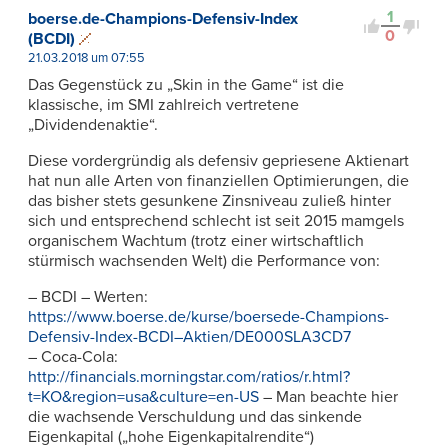
1
boerse.de-Champions-Defensiv-Index
0
(BCDI)
21.03.2018 um 07:55
Das Gegenstück zu „Skin in the Game“ ist die
klassische, im SMI zahlreich vertretene
„Dividendenaktie“.
Diese vordergründig als defensiv gepriesene Aktienart
hat nun alle Arten von finanziellen Optimierungen, die
das bisher stets gesunkene Zinsniveau zuließ hinter
sich und entsprechend schlecht ist seit 2015 mamgels
organischem Wachtum (trotz einer wirtschaftlich
stürmisch wachsenden Welt) die Performance von:
– BCDI – Werten:
https://www.boerse.de/kurse/boersede-Champions-
Defensiv-Index-BCDI–Aktien/DE000SLA3CD7
– Coca-Cola:
http://financials.morningstar.com/ratios/r.html?
t=KO&region=usa&culture=en-US
– Man beachte hier
die wachsende Verschuldung und das sinkende
Eigenkapital („hohe Eigenkapitalrendite“)