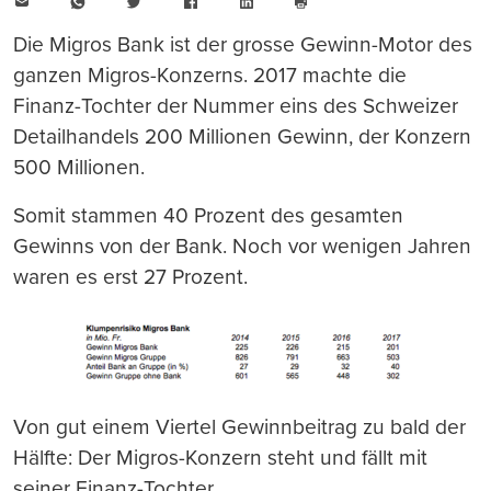
E-
WhatsApp
Twitter
Facebook
LinkedIn
Mail
Seite
drucken
Die Migros Bank ist der grosse Gewinn-Motor des
ganzen Migros-Konzerns. 2017 machte die
Finanz-Tochter der Nummer eins des Schweizer
Detailhandels 200 Millionen Gewinn, der Konzern
500 Millionen.
Somit stammen 40 Prozent des gesamten
Gewinns von der Bank. Noch vor wenigen Jahren
waren es erst 27 Prozent.
Von gut einem Viertel Gewinnbeitrag zu bald der
Hälfte: Der Migros-Konzern steht und fällt mit
seiner Finanz-Tochter.