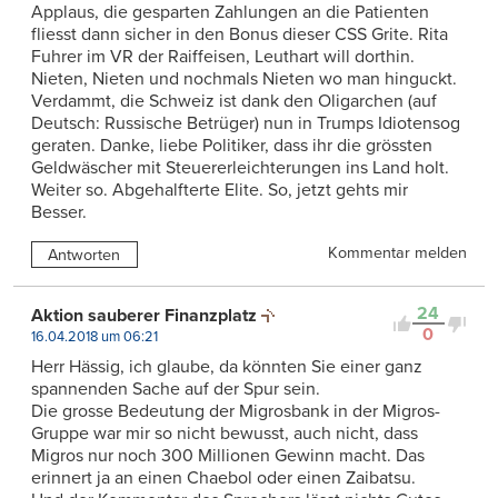
Applaus, die gesparten Zahlungen an die Patienten
fliesst dann sicher in den Bonus dieser CSS Grite. Rita
Fuhrer im VR der Raiffeisen, Leuthart will dorthin.
Nieten, Nieten und nochmals Nieten wo man hinguckt.
Verdammt, die Schweiz ist dank den Oligarchen (auf
Deutsch: Russische Betrüger) nun in Trumps Idiotensog
geraten. Danke, liebe Politiker, dass ihr die grössten
Geldwäscher mit Steuererleichterungen ins Land holt.
Weiter so. Abgehalfterte Elite. So, jetzt gehts mir
Besser.
Kommentar melden
Antworten
24
Aktion sauberer Finanzplatz
0
16.04.2018 um 06:21
Herr Hässig, ich glaube, da könnten Sie einer ganz
spannenden Sache auf der Spur sein.
Die grosse Bedeutung der Migrosbank in der Migros-
Gruppe war mir so nicht bewusst, auch nicht, dass
Migros nur noch 300 Millionen Gewinn macht. Das
erinnert ja an einen Chaebol oder einen Zaibatsu.