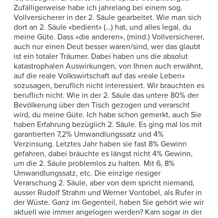
Zufälligerweise habe ich jahrelang bei einem sog.
Vollversicherer in der 2. Säule gearbeitet. Wie man sich
dort an 2. Säule «bedient» (…) hat, und alles legal, du
meine Güte. Dass «die anderen», (mind.) Vollversicherer,
auch nur einen Deut besser waren/sind, wer das glaubt
ist ein totaler Träumer. Dabei haben uns die absolut
katastrophalen Auswirkungen, von Ihnen auch erwähnt,
auf die reale Volkswirtschaft auf das «reale Leben»
sozusagen, beruflich nicht interessiert. Wir brauchten es
beruflich nicht. Wie in der 2. Säule das untere 80% der
Bevölkerung über den Tisch gezogen und verarscht
wird, du meine Güte. Ich habe schon gemerkt, auch Sie
haben Erfahrung bezüglich 2. Säule. Es ging mal los mit
garantierten 7,2% Umwandlungssatz und 4%
Verzinsung. Letztes Jahr haben sie fast 8% Gewinn
gefahren, dabei bräuchte es längst nicht 4% Gewinn,
um die 2. Säule problemlos zu halten. Mit 6, 8%
Umwandlungssatz, etc. Die einzige riesiger
Verarschung 2. Säule, aber von dem spricht niemand,
ausser Rudolf Strahm und Werner Vontobel, als Rufer in
der Wüste. Ganz im Gegenteil, haben Sie gehört wie wir
aktuell wie immer angelogen werden? Kam sogar in der