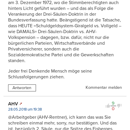
am 3. Dezember 1972, wo die Stimmberechtigten auch
hinters Licht geführt wurden – und das als Folge die
Verankerung der Drei-Säulen-Doktrin in der
Bundesverfassung hatte. Beängstigend ist die Tatsache,
dass HEUTE =Schuldgeldsystem-Giralgeld vs. Vollgeld –
wie DAMALS= Drei-Säulen-Doktrin vs. AHV-
Volkspension – dagegen, bzw. dafür, nicht nur die
bürgerlichen Parteien, Wirtschaftsverbände und
Privatversicherer, sondern auch die
Sozialdemokratische Partei und die Gewerkschaften
standen.
Jeder frei Denkende Mensch möge seine
Schlussfolgerungen ziehen.
Kommentar melden
Antworten
9
AHV
0
28.05.2018 um 19:38
@Arbeitgeber (AHV-Rentner), ich kann das was Sie
schreiben einmal mehr, sorry, nur bestätigen. Und das
ist, bezüglich 2. Säule, nur die Spitze des Eisberges.