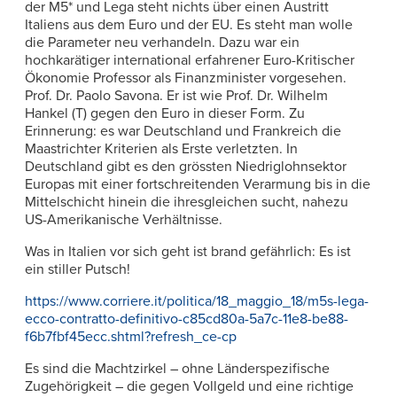
der M5* und Lega steht nichts über einen Austritt
Italiens aus dem Euro und der EU. Es steht man wolle
die Parameter neu verhandeln. Dazu war ein
hochkarätiger international erfahrener Euro-Kritischer
Ökonomie Professor als Finanzminister vorgesehen.
Prof. Dr. Paolo Savona. Er ist wie Prof. Dr. Wilhelm
Hankel (T) gegen den Euro in dieser Form. Zu
Erinnerung: es war Deutschland und Frankreich die
Maastrichter Kriterien als Erste verletzten. In
Deutschland gibt es den grössten Niedriglohnsektor
Europas mit einer fortschreitenden Verarmung bis in die
Mittelschicht hinein die ihresgleichen sucht, nahezu
US-Amerikanische Verhältnisse.
Was in Italien vor sich geht ist brand gefährlich: Es ist
ein stiller Putsch!
https://www.corriere.it/politica/18_maggio_18/m5s-lega-
ecco-contratto-definitivo-c85cd80a-5a7c-11e8-be88-
f6b7fbf45ecc.shtml?refresh_ce-cp
Es sind die Machtzirkel – ohne Länderspezifische
Zugehörigkeit – die gegen Vollgeld und eine richtige