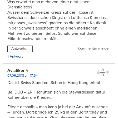
Was erwartet man mehr von einer deutschem
Dienstleister?
Ausser dem Schweizer Kreuz auf der Flosse ist
Swisshansa doch schon längst ein Lufthansa Klon dass
mit etwas „swissness“ gnadenlos die höhere Kaufkraft
in der Schweiz abschöpft ohne einen merklichen
Mehrwert zu bieten. Selbst Schuld wer auf diese
Etikettenschwindel reinfällt.
Kommentar melden
Antworten
1 Antwort
8
Aviatiker
0
07.06.2018 um 17:54
Das ist Swiss-Standard. Schon in Hong-Kong erlebt.
Bei DUB – ZRH schütten sich die Stewardessen dafür
Kaffee über die Kleider…
Fliege deshalb – man kann ja bei der Ankunft duschen
– Turkish. Dort bringe ich 25 kg in den Bordtrolley und
niemand sagt etwas in ZRH. (Reservewäsche, ein Paar