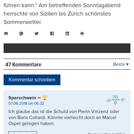
führen kann.“ Am betreffenden Sonntagabend
herrschte von Sizilien bis Zürich schönstes
Sommerwetter.
E-
WhatsApp
Twitter
Facebook
LinkedIn
Mail
Seite
drucken
47 Kommentare
Beste ▾
Beste
Neueste
Kommentar schreiben
Viele Antworten
Kontrovers
70
Sparschwein
0
07.06.2018 um 06:32
Ich glaube das ist die Schuld von Pierin Vinzenz oder
von Boris Collardi. Könnte vielleicht doch an Marcel
Ospel gelegen haben.