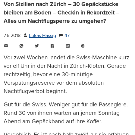
Von Sizilien nach Zürich – 30 Gepäckstücke
bleiben am Boden – Checkin in Rekordzeit –
Alles um Nachtflugsperre zu umgehen?
7.6.2018
Lukas Hässig
47
E-
WhatsApp
Twitter
Facebook
LinkedIn
Mail
Seite
drucken
Vor zwei Wochen landet die Swiss-Maschine kurz
vor elf Uhr in der Nacht in Zürich-Kloten. Gerade
rechtzeitig, bevor eine 30-minütige
Verspätungsreserve vor dem absoluten
Nachtflugverbot beginnt.
Gut für die Swiss. Weniger gut für die Passagiere.
Rund 30 von ihnen warten an jenem Sonntag
Abend am Gepäckband auf ihre Koffer.
Vergeblich. Es ist nach halb zwölf, als sie erfahren,