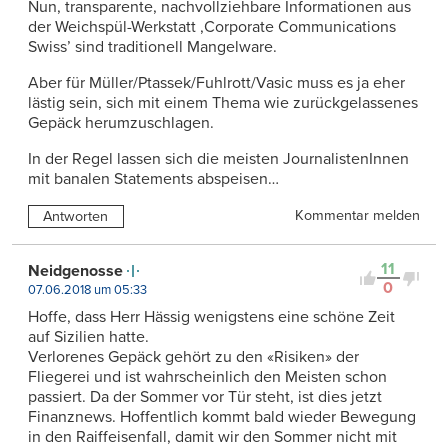
Nun, transparente, nachvollziehbare Informationen aus
der Weichspül-Werkstatt ,Corporate Communications
Swiss’ sind traditionell Mangelware.
Aber für Müller/Ptassek/Fuhlrott/Vasic muss es ja eher
lästig sein, sich mit einem Thema wie zurückgelassenes
Gepäck herumzuschlagen.
In der Regel lassen sich die meisten JournalistenInnen
mit banalen Statements abspeisen…
Kommentar melden
Antworten
11
Neidgenosse
0
07.06.2018 um 05:33
Hoffe, dass Herr Hässig wenigstens eine schöne Zeit
auf Sizilien hatte.
Verlorenes Gepäck gehört zu den «Risiken» der
Fliegerei und ist wahrscheinlich den Meisten schon
passiert. Da der Sommer vor Tür steht, ist dies jetzt
Finanznews. Hoffentlich kommt bald wieder Bewegung
in den Raiffeisenfall, damit wir den Sommer nicht mit