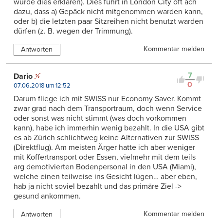
würde dies erklären). Dies führt in London City oft ach
dazu, dass a) Gepäck nicht mitgenommen warden kann,
oder b) die letzten paar Sitzreihen nicht benutzt warden
dürfen (z. B. wegen der Trimmung).
Kommentar melden
Antworten
7
Dario
0
07.06.2018 um 12:52
Darum fliege ich mit SWISS nur Economy Saver. Kommt
zwar grad nach dem Transportraum, doch wenn Service
oder sonst was nicht stimmt (was doch vorkommen
kann), habe ich immerhin wenig bezahlt. In die USA gibt
es ab Zürich schlichtweg keine Alternativen zur SWISS
(Direktflug). Am meisten Ärger hatte ich aber weniger
mit Koffertransport oder Essen, vielmehr mit dem teils
arg demotivierten Bodenpersonal in den USA (Miami),
welche einen teilweise ins Gesicht lügen… aber eben,
hab ja nicht soviel bezahlt und das primäre Ziel ->
gesund ankommen.
Kommentar melden
Antworten