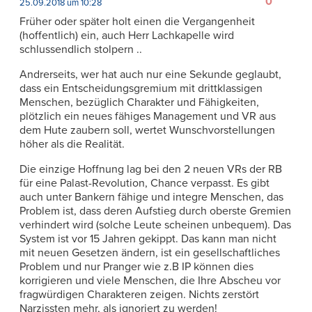
0
25.09.2018 um 10:28
Früher oder später holt einen die Vergangenheit
(hoffentlich) ein, auch Herr Lachkapelle wird
schlussendlich stolpern ..
Andrerseits, wer hat auch nur eine Sekunde geglaubt,
dass ein Entscheidungsgremium mit drittklassigen
Menschen, bezüglich Charakter und Fähigkeiten,
plötzlich ein neues fähiges Management und VR aus
dem Hute zaubern soll, wertet Wunschvorstellungen
höher als die Realität.
Die einzige Hoffnung lag bei den 2 neuen VRs der RB
für eine Palast-Revolution, Chance verpasst. Es gibt
auch unter Bankern fähige und integre Menschen, das
Problem ist, dass deren Aufstieg durch oberste Gremien
verhindert wird (solche Leute scheinen unbequem). Das
System ist vor 15 Jahren gekippt. Das kann man nicht
mit neuen Gesetzen ändern, ist ein gesellschaftliches
Problem und nur Pranger wie z.B IP können dies
korrigieren und viele Menschen, die Ihre Abscheu vor
fragwürdigen Charakteren zeigen. Nichts zerstört
Narzissten mehr, als ignoriert zu werden!