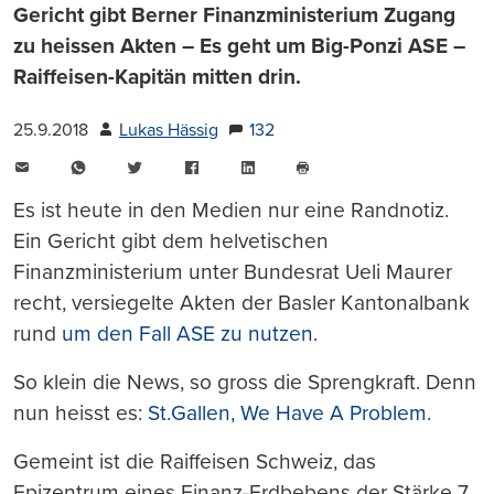
Gericht gibt Berner Finanzministerium Zugang
zu heissen Akten – Es geht um Big-Ponzi ASE –
Raiffeisen-Kapitän mitten drin.
25.9.2018
Lukas Hässig
132
E-
WhatsApp
Twitter
Facebook
LinkedIn
Mail
Seite
drucken
Es ist heute in den Medien nur eine Randnotiz.
Ein Gericht gibt dem helvetischen
Finanzministerium unter Bundesrat Ueli Maurer
recht, versiegelte Akten der Basler Kantonalbank
rund
um den Fall ASE zu nutzen
.
So klein die News, so gross die Sprengkraft. Denn
nun heisst es:
St.Gallen, We Have A Problem
.
Gemeint ist die Raiffeisen Schweiz, das
Epizentrum eines Finanz-Erdbebens der Stärke 7.