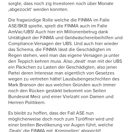
sorgte, dass noch zig Investoren noch über Monate
‚abgezockt‘ werden konnten.
Die fragwürdige Rolle welche die FINMA im Falle
ASE/BKB spielte, spielt die FINMA auch im Falle
AmVac/UBS! Auch hier ein Millionenbetrug dank
Untätigkeit der FINMA und Geldwäschereibeihilfen und
Compliance-Versagen der UBS. Und auch hier wieder
das Schema, die FINMA lässt die Geschädigten im
Regen stehen, weil man das eigene Versagen ja unter
den Teppich kehren muss. Also ‚dealt‘ man mit der UBS
ein Päckchen zu Lasten der Geschädigten, also jener
Partei deren Interesse man eigentlich von Gesetzes
wegen zu vertreten hätte! Lausbubengeschichten des
Mark Branson der aus welchen Gründen auch immer
noch den Rücken gestärkt bekommt von Seiten
Bundesrat Merz und einer Vielzahl von Damen und
Herrren Politikern.
Es bleibt zu hoffen, dass der Fall ASE nun
möglicherweise doch noch zum Türöffner wird und
einer breiten Bevölkerung vor Augen führt, welche
‚Deals‘ die FINMA mit ‚Kriminellen‘ abspricht!