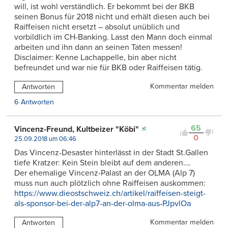
will, ist wohl verständlich. Er bekommt bei der BKB
seinen Bonus für 2018 nicht und erhält diesen auch bei
Raiffeisen nicht ersetzt – absolut unüblich und
vorbildlich im CH-Banking. Lasst den Mann doch einmal
arbeiten und ihn dann an seinen Taten messen!
Disclaimer: Kenne Lachappelle, bin aber nicht
befreundet und war nie für BKB oder Raiffeisen tätig.
Kommentar melden
Antworten
6 Antworten
65
Vincenz-Freund, Kultbeizer "Köbi"
0
25.09.2018 um 06:46
Das Vincenz-Desaster hinterlässt in der Stadt St.Gallen
tiefe Kratzer: Kein Stein bleibt auf dem anderen….
Der ehemalige Vincenz-Palast an der OLMA (Alp 7)
muss nun auch plötzlich ohne Raiffeisen auskommen:
https://www.dieostschweiz.ch/artikel/raiffeisen-steigt-
als-sponsor-bei-der-alp7-an-der-olma-aus-PJpvlOa
Kommentar melden
Antworten