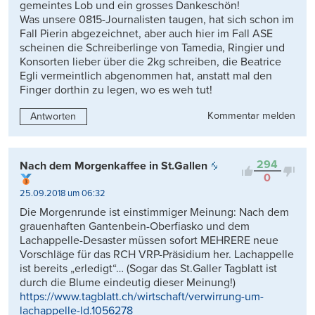
gemeintes Lob und ein grosses Dankeschön!
Was unsere 0815-Journalisten taugen, hat sich schon im
Fall Pierin abgezeichnet, aber auch hier im Fall ASE
scheinen die Schreiberlinge von Tamedia, Ringier und
Konsorten lieber über die 2kg schreiben, die Beatrice
Egli vermeintlich abgenommen hat, anstatt mal den
Finger dorthin zu legen, wo es weh tut!
Kommentar melden
Antworten
294
Nach dem Morgenkaffee in St.Gallen
0
25.09.2018 um 06:32
Die Morgenrunde ist einstimmiger Meinung: Nach dem
grauenhaften Gantenbein-Oberfiasko und dem
Lachappelle-Desaster müssen sofort MEHRERE neue
Vorschläge für das RCH VRP-Präsidium her. Lachappelle
ist bereits „erledigt“… (Sogar das St.Galler Tagblatt ist
durch die Blume eindeutig dieser Meinung!)
https://www.tagblatt.ch/wirtschaft/verwirrung-um-
lachappelle-ld.1056278