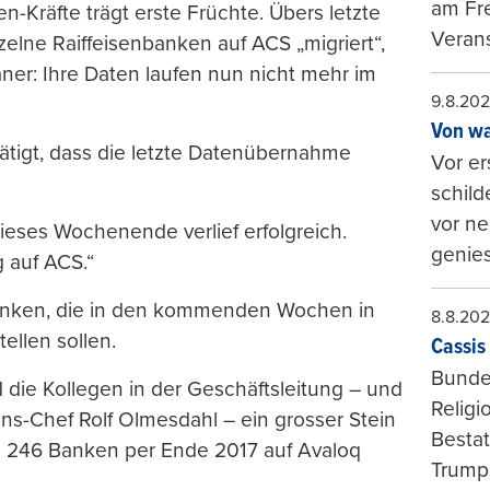
am Fr
en-Kräfte trägt erste Früchte. Übers letzte
Verans
lne Raiffeisenbanken auf ACS „migriert“,
aner: Ihre Daten laufen nun nicht mehr im
9.8.20
Von wa
tätigt, dass die letzte Datenübernahme
Vor er
schild
vor ne
ieses Wochenende verlief erfolgreich.
genies
g auf ACS.“
 Banken, die in den kommenden Wochen in
8.8.20
llen sollen.
Cassis 
Bundes
d die Kollegen in der Geschäftsleitung – und
Religi
ns-Chef Rolf Olmesdahl – ein grosser Stein
Bestat
le 246 Banken per Ende 2017 auf Avaloq
Trumps