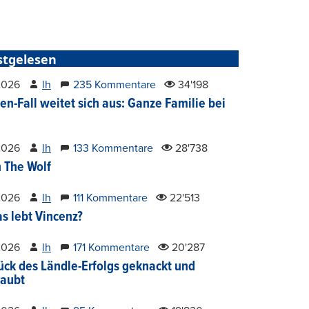
stgelesen
2026
lh
235 Kommentare
34'198
en-Fall weitet sich aus: Ganze Familie bei
2026
lh
133 Kommentare
28'738
 The Wolf
2026
lh
111 Kommentare
22'513
s lebt Vincenz?
2026
lh
171 Kommentare
20'287
ück des Ländle-Erfolgs geknackt und
aubt