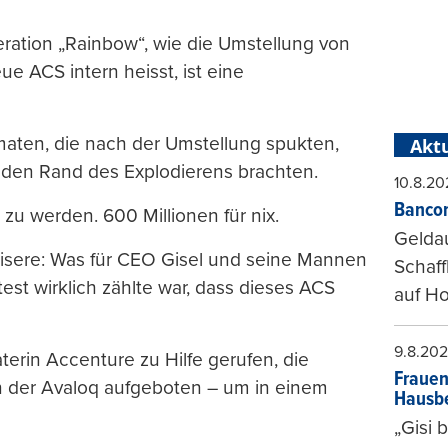
eration „Rainbow“, wie die Umstellung von
e ACS intern heisst, ist eine
maten, die nach der Umstellung spukten,
Aktu
 den Rand des Explodierens brachten.
10.8.20
Bancom
zu werden. 600 Millionen für nix.
Gelda
-Misere: Was für CEO Gisel und seine Mannen
Schaff
test wirklich zählte war, dass dieses ACS
auf Ho
9.8.20
terin Accenture zu Hilfe gerufen, die
Frauen
n der Avaloq aufgeboten – um in einem
Hausbe
„Gisi 