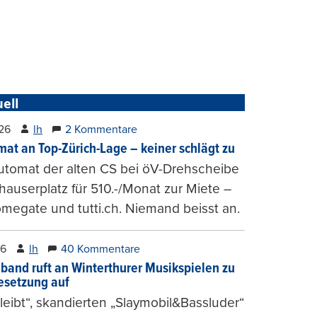
ell
26
lh
2 Kommentare
at an Top-Zürich-Lage – keiner schlägt zu
utomat der alten CS bei öV-Drehscheibe
hauserplatz für 510.-/Monat zur Miete –
megate und tutti.ch. Niemand beisst an.
26
lh
40 Kommentare
band ruft an Winterthurer Musikspielen zu
setzung auf
bleibt“, skandierten „Slaymobil&Bassluder“