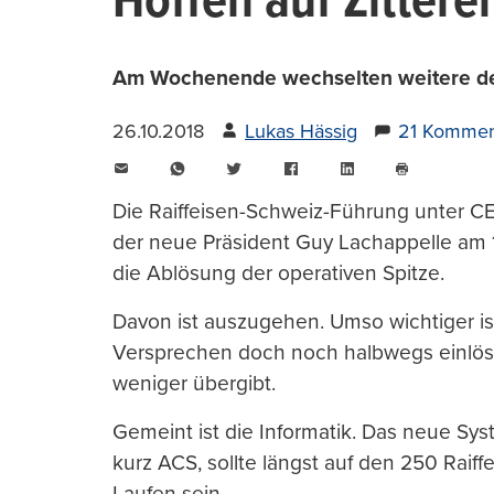
Hoffen auf Zittere
Am Wochenende wechselten weitere der
26.10.2018
Lukas Hässig
21 Kommen
E-
WhatsApp
Twitter
Facebook
LinkedIn
Mail
Seite
drucken
Die Raiffeisen-Schweiz-Führung unter CE
der neue Präsident Guy Lachappelle am 10. 
die Ablösung der operativen Spitze.
Davon ist auszugehen. Umso wichtiger ist 
Versprechen doch noch halbwegs einlöst
weniger übergibt.
Gemeint ist die Informatik. Das neue S
kurz ACS, sollte längst auf den 250 Rai
Laufen sein.