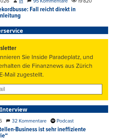
2026
lh
95 Kommentare
19'820
kordbusse: Fall reicht direkt in
nleitung
rservice
letter
nnieren Sie Inside Paradeplatz, und
 erhalten die Finanznews aus Zürich
E-Mail zugestellt.
 Interview
6
32 Kommentare
Podcast
ellen-Business ist sehr ineffiziente
rie“