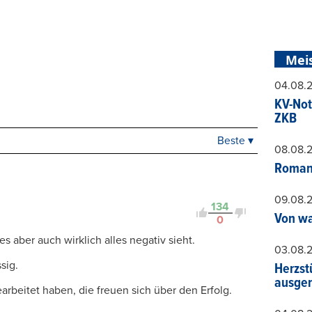
Mei
04.08.
KV-Not
ZKB
Beste ▾
Beste
08.08.
Neueste
Roman
Viele Antworten
Kontrovers
09.08.
134
Von wa
0
s aber auch wirklich alles negativ sieht.
03.08.
sig.
Herzst
ausger
earbeitet haben, die freuen sich über den Erfolg.