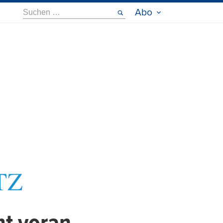
Suche
Abo
nach: