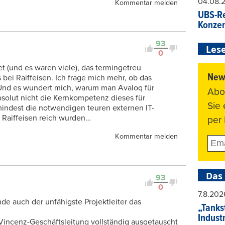
04.08.
Kommentar melden
UBS-Re
Konzer
93
Lese
0
et (und es waren viele), das termingetreu
News
bei Raiffeisen. Ich frage mich mehr, ob das
t. Und es wundert mich, warum man Avaloq für
Abo
bsolut nicht die Kernkompetenz dieses für
Sie
ndest die notwendigen teuren externen IT-
it Raiffeisen reich wurden…
per 
Kommentar melden
Das
93
0
7.8.202
e auch der unfähigste Projektleiter das
„Tankst
Indust
e Vincenz-Geschäftsleitung vollständig ausgetauscht