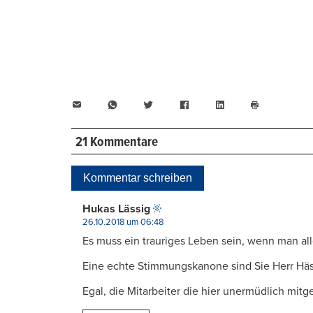
E-
WhatsApp
Twitter
Facebook
LinkedIn
Mail
Seite
drucken
21 Kommentare
Kommentar schreiben
Hukas Lässig
26.10.2018 um 06:48
Es muss ein trauriges Leben sein, wenn man alle
Eine echte Stimmungskanone sind Sie Herr Häs
Egal, die Mitarbeiter die hier unermüdlich mitg