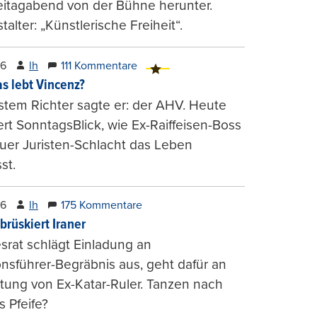
eitagabend von der Bühne herunter.
talter: „Künstlerische Freiheit“.
26
lh
111 Kommentare
s lebt Vincenz?
stem Richter sagte er: der AHV. Heute
ert SonntagsBlick, wie Ex-Raiffeisen-Boss
uer Juristen-Schlacht das Leben
st.
26
lh
175 Kommentare
brüskiert Iraner
rat schlägt Einladung an
onsführer-Begräbnis aus, geht dafür an
tung von Ex-Katar-Ruler. Tanzen nach
 Pfeife?