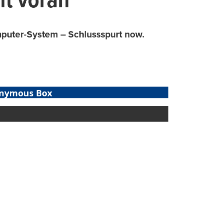
mt voran
puter-System – Schlussspurt now.
nymous Box