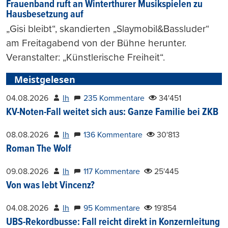
Frauenband ruft an Winterthurer Musikspielen zu
Hausbesetzung auf
„Gisi bleibt“, skandierten „Slaymobil&Bassluder“
am Freitagabend von der Bühne herunter.
Veranstalter: „Künstlerische Freiheit“.
Meistgelesen
04.08.2026
lh
235 Kommentare
34'451
KV-Noten-Fall weitet sich aus: Ganze Familie bei ZKB
08.08.2026
lh
136 Kommentare
30'813
Roman The Wolf
09.08.2026
lh
117 Kommentare
25'445
Von was lebt Vincenz?
04.08.2026
lh
95 Kommentare
19'854
UBS-Rekordbusse: Fall reicht direkt in Konzernleitung