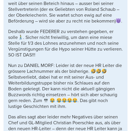
weit über seinen Beteich hinaus – ausser bei seiner
Stellvertreterin (der ex Geliebten von Roland Schaub –
der Oberkriecherin. Sie wartet schon ewig auf eine
Beförderung – wird sie aber zu recht nie bekommen)
.
Deshalb wurde FEDERER zu verstehen gegeben, er
solle
. Sicher nicht freiwillig, um dann eine miese
Stelle für 1/3 des Lohnes anzunehmen und noch seine
Vergünstigungen für die Hypo seiner Hütte zu verlieren.
SO IST DAS!!!
Nun zu DANIEL MORF: Leider ist der neue HR Leiter die
grössere Lachnummer als der bisherige.
Selbstverliebt, dabei hat er mit seiner Aus- und
Weiterbildungstruppe bisher nix Schlaues auf den
Boden gekriegt. Der kann nicht die aktuell gängigen
Buzzwords richtig einsetzen – hört sich aber schaurig
gern reden. Zum
. Das gibt noch
lustige Geschichten mit ihm.
Das alles sagt aber leider mehr Negatives über seinen
Chef und GL-Mitglied Christian Poerschke aus, als über
den neuen HR-Leiter – denn der neue HR Leiter kann ja