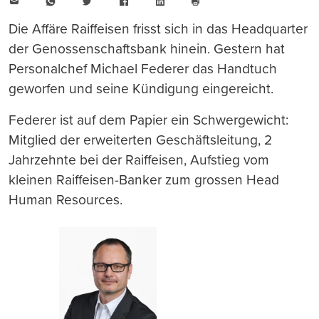
E-
WhatsApp
Twitter
Facebook
LinkedIn
Mail
Seite
drucken
Die Affäre Raiffeisen frisst sich in das Headquarter
der Genossenschaftsbank hinein. Gestern hat
Personalchef Michael Federer das Handtuch
geworfen und seine Kündigung eingereicht.
Federer ist auf dem Papier ein Schwergewicht:
Mitglied der erweiterten Geschäftsleitung, 2
Jahrzehnte bei der Raiffeisen, Aufstieg vom
kleinen Raiffeisen-Banker zum grossen Head
Human Resources.