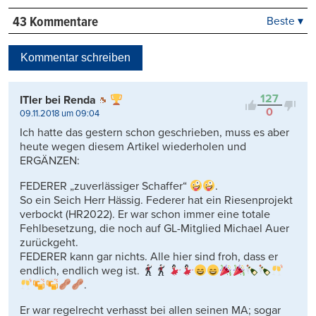
43 Kommentare
Beste ▾
Beste
Neueste
Kommentar schreiben
Viele Antworten
Kontrovers
127
ITler bei Renda
0
09.11.2018 um 09:04
Ich hatte das gestern schon geschrieben, muss es aber
heute wegen diesem Artikel wiederholen und
ERGÄNZEN:
FEDERER „zuverlässiger Schaffer“
.
So ein Seich Herr Hässig. Federer hat ein Riesenprojekt
verbockt (HR2022). Er war schon immer eine totale
Fehlbesetzung, die noch auf GL-Mitglied Michael Auer
zurückgeht.
FEDERER kann gar nichts. Alle hier sind froh, dass er
endlich, endlich weg ist.
.
Er war regelrecht verhasst bei allen seinen MA; sogar