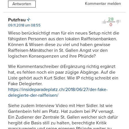
Kommentar melden
Antworten
28
Putzfrau
0
09.11.2018 um 08:55
Wieso berücksichtigt man für ein neues Setup nicht die
fähigsten Personen aus den lokalen Raiffeisenbanken.
Können & Wissen diese zu viel und haben gewisse
Raiffeisen-Mänätscher in St. Gallen Angst vor den
logischen Konsequenzen und ihre Pfründe?
Wie Kommentarschreiber @Ergänzung richtig ergänzt
hat, es fehlen noch ein paar zügige Abgänge. Auf die
Liste gehört auch Kurt Sidler. Wie IP richtig schreibt ein
Fake Delegierter.
https://insideparadeplatz.ch/2018/06/27/der-fake-
delegierte-der-raiffeisen/
Siehe zudem Interview Video mit Herr Sidler. Ist wie
Gantenbein fehl am Platz. Hat zudem bei PV versagt.
Ein Zudiener der Zentrale St. Gallen welcher sich dafür
hergibt die Basis still zu halten, berechtigte Kritik
masszuregeln und seine eigenen Pfründe weiter zu