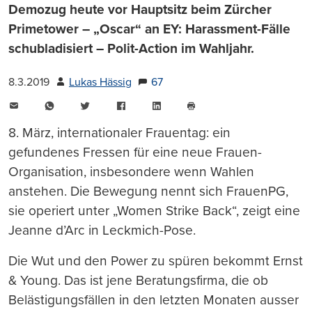
Demozug heute vor Hauptsitz beim Zürcher
Primetower – „Oscar“ an EY: Harassment-Fälle
schubladisiert – Polit-Action im Wahljahr.
8.3.2019
Lukas Hässig
67
E-
WhatsApp
Twitter
Facebook
LinkedIn
Mail
Seite
drucken
8. März, internationaler Frauentag: ein
gefundenes Fressen für eine neue Frauen-
Organisation, insbesondere wenn Wahlen
anstehen. Die Bewegung nennt sich FrauenPG,
sie operiert unter „Women Strike Back“, zeigt eine
Jeanne d’Arc in Leckmich-Pose.
Die Wut und den Power zu spüren bekommt Ernst
& Young. Das ist jene Beratungsfirma, die ob
Belästigungsfällen in den letzten Monaten ausser