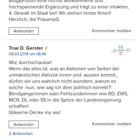
Blog&Forum eine höchst willkommene und
hochspannende Ergänzung und trägt zu einer intakten,
4. Gewalt im Staat bei! Wir stehen hinter Ihnen!
Herzlich, die FrauenpG
Kommentar melden
Antworten
15
True D. Gerster
0
08.03.2019 um 08:49
Wie durchschaubar!
Wenn das alles ist, was an Aktionen von Seiten der
unmännlichen Aktivist-innen und -aussen kommt,
dürfen wir uns wahrlich nicht wundern, warum es
solche -nun, wie sag ich dem politisch korrekt?-
Blindgängerinnen oder Fehlzünderinnen wie RD, EWS,
MCR, DL oder SS in die Spitze der Landesregierung
schaffen!
Gläserne Decke my ass!
Kommentar melden
Antworten
2 Antworten