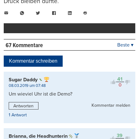
Druck bleiben dürfte.
E-
WhatsApp
Twitter
Facebook
LinkedIn
Mail
Seite
drucken
67 Kommentare
Beste ▾
Beste
Neueste
Kommentar schreiben
Viele Antworten
Kontrovers
41
Sugar Daddy
0
08.03.2019 um 07:48
Um wieviel Uhr ist die Demo?
Kommentar melden
Antworten
1 Antwort
39
Brianna, die Headhunterin