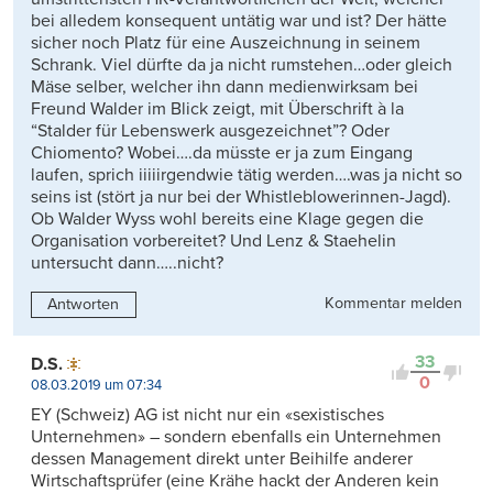
bei alledem konsequent untätig war und ist? Der hätte
sicher noch Platz für eine Auszeichnung in seinem
Schrank. Viel dürfte da ja nicht rumstehen…oder gleich
Mäse selber, welcher ihn dann medienwirksam bei
Freund Walder im Blick zeigt, mit Überschrift à la
“Stalder für Lebenswerk ausgezeichnet”? Oder
Chiomento? Wobei….da müsste er ja zum Eingang
laufen, sprich iiiiirgendwie tätig werden….was ja nicht so
seins ist (stört ja nur bei der Whistleblowerinnen-Jagd).
Ob Walder Wyss wohl bereits eine Klage gegen die
Organisation vorbereitet? Und Lenz & Staehelin
untersucht dann…..nicht?
Kommentar melden
Antworten
33
D.S.
0
08.03.2019 um 07:34
EY (Schweiz) AG ist nicht nur ein «sexistisches
Unternehmen» – sondern ebenfalls ein Unternehmen
dessen Management direkt unter Beihilfe anderer
Wirtschaftsprüfer (eine Krähe hackt der Anderen kein