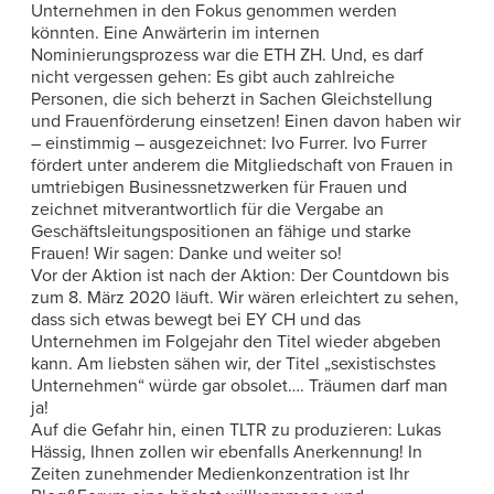
Unternehmen in den Fokus genommen werden
könnten. Eine Anwärterin im internen
Nominierungsprozess war die ETH ZH. Und, es darf
nicht vergessen gehen: Es gibt auch zahlreiche
Personen, die sich beherzt in Sachen Gleichstellung
und Frauenförderung einsetzen! Einen davon haben wir
– einstimmig – ausgezeichnet: Ivo Furrer. Ivo Furrer
fördert unter anderem die Mitgliedschaft von Frauen in
umtriebigen Businessnetzwerken für Frauen und
zeichnet mitverantwortlich für die Vergabe an
Geschäftsleitungspositionen an fähige und starke
Frauen! Wir sagen: Danke und weiter so!
Vor der Aktion ist nach der Aktion: Der Countdown bis
zum 8. März 2020 läuft. Wir wären erleichtert zu sehen,
dass sich etwas bewegt bei EY CH und das
Unternehmen im Folgejahr den Titel wieder abgeben
kann. Am liebsten sähen wir, der Titel „sexistischstes
Unternehmen“ würde gar obsolet…. Träumen darf man
ja!
Auf die Gefahr hin, einen TLTR zu produzieren: Lukas
Hässig, Ihnen zollen wir ebenfalls Anerkennung! In
Zeiten zunehmender Medienkonzentration ist Ihr