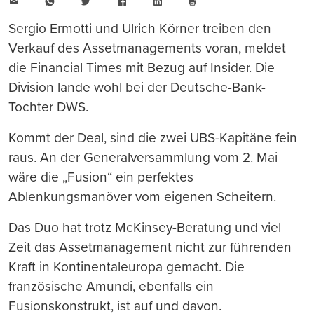
E-
WhatsApp
Twitter
Facebook
LinkedIn
Mail
Seite
drucken
Sergio Ermotti und Ulrich Körner treiben den
Verkauf des Assetmanagements voran, meldet
die Financial Times mit Bezug auf Insider. Die
Division lande wohl bei der Deutsche-Bank-
Tochter DWS.
Kommt der Deal, sind die zwei UBS-Kapitäne fein
raus. An der Generalversammlung vom 2. Mai
wäre die „Fusion“ ein perfektes
Ablenkungsmanöver vom eigenen Scheitern.
Das Duo hat trotz McKinsey-Beratung und viel
Zeit das Assetmanagement nicht zur führenden
Kraft in Kontinentaleuropa gemacht. Die
französische Amundi, ebenfalls ein
Fusionskonstrukt, ist auf und davon.