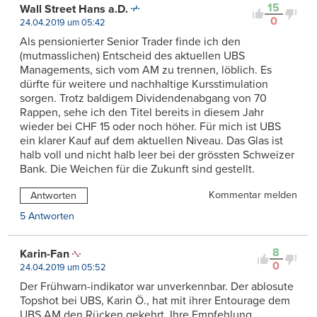
15
Wall Street Hans a.D.
0
24.04.2019 um 05:42
Als pensionierter Senior Trader finde ich den
(mutmasslichen) Entscheid des aktuellen UBS
Managements, sich vom AM zu trennen, löblich. Es
dürfte für weitere und nachhaltige Kursstimulation
sorgen. Trotz baldigem Dividendenabgang von 70
Rappen, sehe ich den Titel bereits in diesem Jahr
wieder bei CHF 15 oder noch höher. Für mich ist UBS
ein klarer Kauf auf dem aktuellen Niveau. Das Glas ist
halb voll und nicht halb leer bei der grössten Schweizer
Bank. Die Weichen für die Zukunft sind gestellt.
Kommentar melden
Antworten
5 Antworten
8
Karin-Fan
0
24.04.2019 um 05:52
Der Frühwarn-indikator war unverkennbar. Der ablosute
Topshot bei UBS, Karin Ö., hat mit ihrer Entourage dem
UBS AM den Rücken gekehrt. Ihre Empfehlung