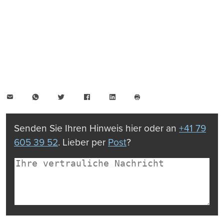
E-
WhatsApp
Twitter
Facebook
LinkedIn
Mail
Seite
drucken
Senden Sie Ihren Hinweis hier oder an
+41 79
605 39 52
. Lieber per
Post
?