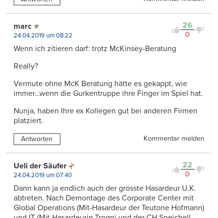
26
marc
0
24.04.2019 um 08:22
Wenn ich zitieren darf: trotz McKinsey-Beratung
Really?
Vermute ohne McK Beratung hätte es gekappt, wie
immer…wenn die Gurkentruppe ihre Finger im Spiel hat.
Nunja, haben Ihre ex Kollegen gut bei anderen Firmen
platziert.
Kommentar melden
Antworten
22
Ueli der Säufer
0
24.04.2019 um 07:40
Dann kann ja endlich auch der grösste Hasardeur U.K.
abtreten. Nach Demontage des Corporate Center mit
Global Operations (Mit-Hasardeur der Teutone Hofmann)
und IT (Mit-Hasardeurin Trogni und der CH Speichell….