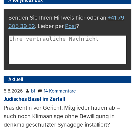
Anonymous Box
Senden Sie Ihren Hinweis hier oder an
+41 79
605 39 52
. Lieber per
Post
?
Aktuell
5.8.2026
bf
14 Kommentare
Jüdisches Basel im Zerfall
Präsidentin vor Gericht, Mitglieder hauen ab –
auch noch Klimaanlage ohne Bewilligung in
denkmalgeschützter Synagoge installiert?