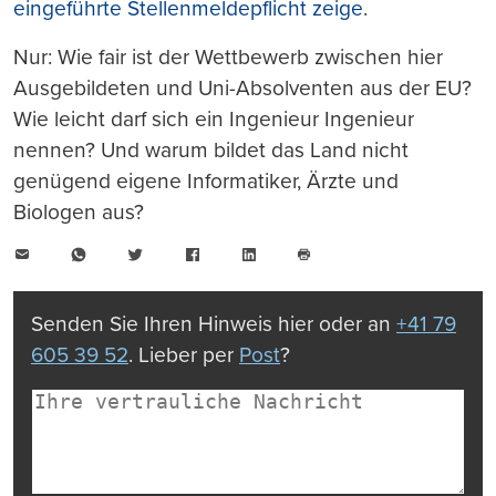
eingeführte Stellenmeldepflicht zeige
.
Nur: Wie fair ist der Wettbewerb zwischen hier
Ausgebildeten und Uni-Absolventen aus der EU?
Wie leicht darf sich ein Ingenieur Ingenieur
nennen? Und warum bildet das Land nicht
genügend eigene Informatiker, Ärzte und
Biologen aus?
E-
WhatsApp
Twitter
Facebook
LinkedIn
Mail
Seite
drucken
Senden Sie Ihren Hinweis hier oder an
+41 79
605 39 52
. Lieber per
Post
?