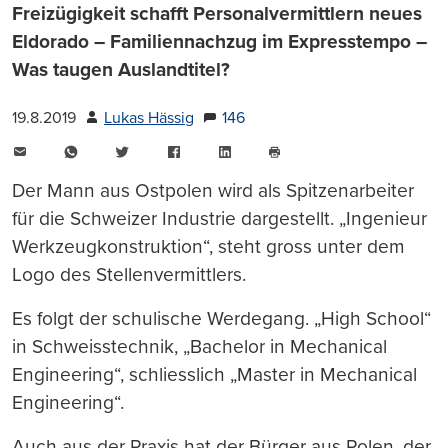
Freizügigkeit schafft Personalvermittlern neues
Eldorado – Familiennachzug im Expresstempo –
Was taugen Auslandtitel?
19.8.2019
Lukas Hässig
146
E-
WhatsApp
Twitter
Facebook
LinkedIn
Mail
Seite
drucken
Der Mann aus Ostpolen wird als Spitzenarbeiter
für die Schweizer Industrie dargestellt. „Ingenieur
Werkzeugkonstruktion“, steht gross unter dem
Logo des Stellenvermittlers.
Es folgt der schulische Werdegang. „High School“
in Schweisstechnik, „Bachelor in Mechanical
Engineering“, schliesslich „Master in Mechanical
Engineering“.
Auch aus der Praxis hat der Bürger aus Polen, der