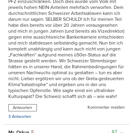
PFZ einzuschränken. Doch dies wurde vom Volk mit
jeweils hohen NEIN-Anteilen mehrfach verworfen. Dem
durchschnittlichen Schweizer Arbeitssklaven kann ich
darum nur sagen: SELBER SCHULD! Ich für meinen Teil
habe dies bereits vor über 20 Jahren vorausgesehen
und mich in jungen Jahren (und bereits als Vizedirektor)
gegen eine aussichtsreiche Bankerkarriere entschieden
und mich stattdessen selbständig gemacht. Nun bin ich
komplett unabhängig und kann auch nicht von jungen
„Fachkräften“ aufgrund meines ü50er-Status auf die
Strasse gestellt werden. Wir Schweizer Stimmbürger
hätten es in unserer Hand, die Rahmenbedingungen für
unseren Nachwuchs optimal zu gestalten – tun es aber
nicht. Lieber ergötzen wir uns ob der Greta-gesteuerten
Klima“katastrophe“ und ergeben uns in der uns
typischen Opferrolle. Wie sagte einst ein ultralinker
Kulturpapst? Die Schweiz schafft sich ab – wie wahr!
Kommentar melden
Antworten
3 Antworten
87
Mr. Orkus