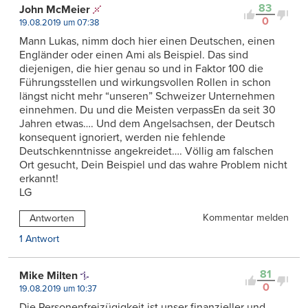
83
John McMeier
0
19.08.2019 um 07:38
Mann Lukas, nimm doch hier einen Deutschen, einen
Engländer oder einen Ami als Beispiel. Das sind
diejenigen, die hier genau so und in Faktor 100 die
Führungsstellen und wirkungsvollen Rollen in schon
längst nicht mehr “unseren” Schweizer Unternehmen
einnehmen. Du und die Meisten verpassEn da seit 30
Jahren etwas…. Und dem Angelsachsen, der Deutsch
konsequent ignoriert, werden nie fehlende
Deutschkenntnisse angekreidet…. Völlig am falschen
Ort gesucht, Dein Beispiel und das wahre Problem nicht
erkannt!
LG
Kommentar melden
Antworten
1 Antwort
81
Mike Milten
0
19.08.2019 um 10:37
Die Personenfreizügigkeit ist unser finanzieller und