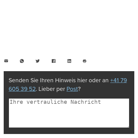
E-
WhatsApp
Twitter
Facebook
LinkedIn
Mail
Seite
drucken
Senden Sie Ihren Hinweis hier oder an
+41 79
605 39 52
. Lieber per
Post
?