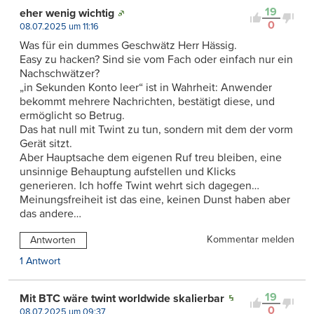
19
eher wenig wichtig
0
08.07.2025 um 11:16
Was für ein dummes Geschwätz Herr Hässig.
Easy zu hacken? Sind sie vom Fach oder einfach nur ein
Nachschwätzer?
„in Sekunden Konto leer“ ist in Wahrheit: Anwender
bekommt mehrere Nachrichten, bestätigt diese, und
ermöglicht so Betrug.
Das hat null mit Twint zu tun, sondern mit dem der vorm
Gerät sitzt.
Aber Hauptsache dem eigenen Ruf treu bleiben, eine
unsinnige Behauptung aufstellen und Klicks
generieren. Ich hoffe Twint wehrt sich dagegen…
Meinungsfreiheit ist das eine, keinen Dunst haben aber
das andere…
Kommentar melden
Antworten
1 Antwort
19
Mit BTC wäre twint worldwide skalierbar
0
08.07.2025 um 09:37