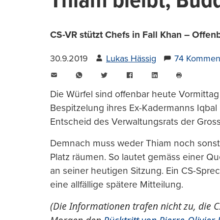
Thiam bleibt, Budd
CS-VR stützt Chefs in Fall Khan – Offe
30.9.2019
Lukas Hässig
74 Kommen
E-
WhatsApp
Twitter
Facebook
LinkedIn
Mail
Seite
drucken
Die Würfel sind offenbar heute Vormittag
Bespitzelung ihres Ex-Kadermanns Iqba
Entscheid des Verwaltungsrats der Gros
Demnach muss weder Thiam noch sonst e
Platz räumen. So lautet gemäss einer Qu
an seiner heutigen Sitzung. Ein CS-Sprec
eine allfällige spätere Mitteilung.
(Die Informationen trafen nicht zu, die 