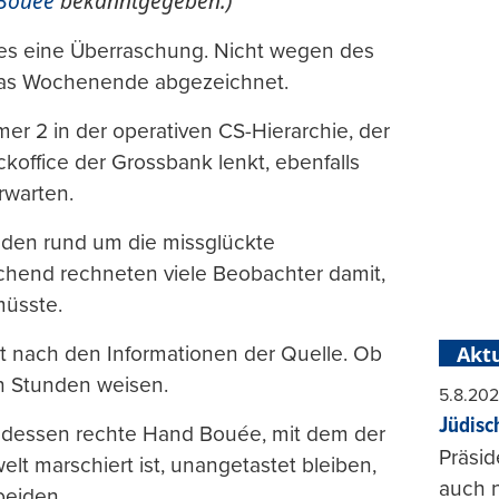
 Bouée
bekanntgegeben.)
dies eine Überraschung. Nicht wegen des
 das Wochenende abgezeichnet.
er 2 in der operativen CS-Hierarchie, der
ckoffice der Grossbank lenkt, ebenfalls
rwarten.
Fäden rund um die missglückte
hend rechneten viele Beobachter damit,
müsste.
est nach den Informationen der Quelle. Ob
Aktu
en Stunden weisen.
5.8.20
Jüdisc
 dessen rechte Hand Bouée, mit dem der
Präsid
lt marschiert ist, unangetastet bleiben,
auch n
beiden.