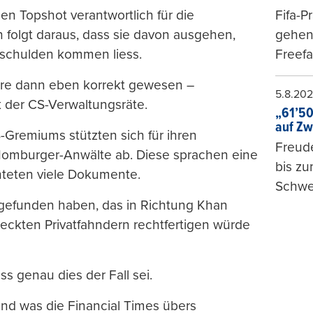
en Topshot verantwortlich für die
Fifa-P
folgt daraus, dass sie davon ausgehen,
gehen 
uschulden kommen liess.
Freefa
re dann eben korrekt gewesen –
5.8.20
k der CS-Verwaltungsräte.
„61’50
auf Zw
Gremiums stützten sich für ihren
Freude
Homburger-Anwälte ab. Diese sprachen eine
bis z
chteten viele Dokumente.
Schwe
gefunden haben, das in Richtung Khan
deckten Privatfahndern rechtfertigen würde
s genau dies der Fall sei.
und was die Financial Times übers