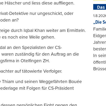
ne Häscher und liess diese auffliegen.
Das
ivat-Detektive nur ungeschickt, oder
1.8.202
hoden an?
„Die S
Famili
nzeige durch Iqbal Khan weiter am Ermitteln.
Eidgen
e es noch eine Weile gehen.
Jahren
dal an den Spezialisten der CS-
beste
 waren zuständig für den Auftrag an die
In se
gsfirma in Otelfingen ZH.
öffent
Brüsse
achter auf tätowierte Verfolger.
CEO Thiam und seinen Weggefährten Bouée
iederlage mit Folgen für CS-Präsident
 dessen persönlichen Fight gegen den