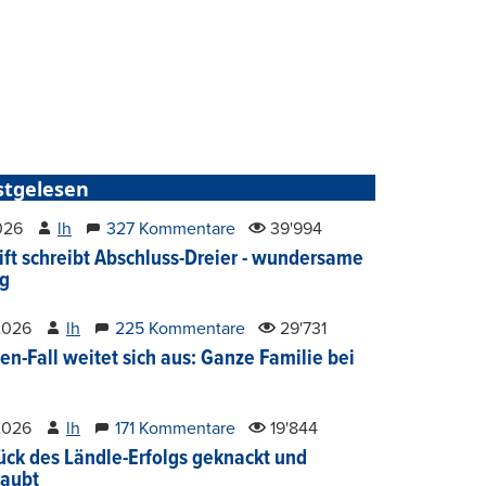
stgelesen
2026
lh
327 Kommentare
39'994
ift schreibt Abschluss-Dreier - wundersame
g
2026
lh
225 Kommentare
29'731
en-Fall weitet sich aus: Ganze Familie bei
2026
lh
171 Kommentare
19'844
ück des Ländle-Erfolgs geknackt und
aubt