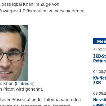
 dass Iqbal Khan im Zuge von
Powerpoint-Präsentation zu verschiedenen
Mei
31.07.
ZKB-St
Rettun
04.08.
KV-Not
ZKB
i: Khan (
LinkedIn
)
h Pictet wird genannt.
03.08.
dieser Präsentation für Informationen drin
Herzst
ausger