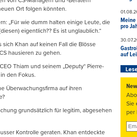
men von CS-Managern und -Beratern
neuen Ort folgen könnten.
01.08.
Meine 
n: „Für wie dumm halten einige Leute, die
pro Ja
diesen) eigentlich?? Es ist unglaublich.“
30.07.
s sich Khan auf keinen Fall die Blösse
Gastro
 CS hausieren zu gehen.
auf Le
 CEO Thiam und seinem „Deputy“ Pierre-
Lese
 in den Fokus.
News
eine Überwachungsfirma auf ihren
Abo
e?
Sie
hung grundsätzlich für legitim, abgesehen
per 
usser Kontrolle geraten. Khan entdeckte