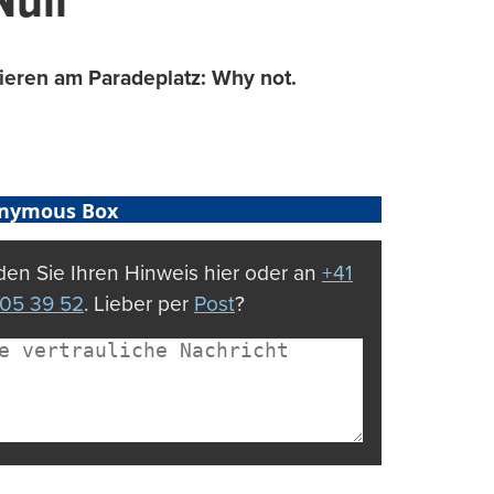
Null
ieren am Paradeplatz: Why not.
nymous Box
en Sie Ihren Hinweis hier oder an
+41
05 39 52
. Lieber per
Post
?