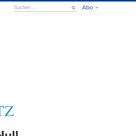
Suche
Abo
nach: