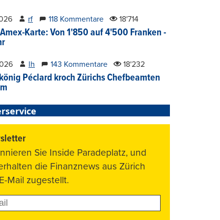
2026
rf
118 Kommentare
18'714
Amex-Karte: Von 1'850 auf 4'500 Franken -
hr
2026
lh
143 Kommentare
18'232
könig Péclard kroch Zürichs Chefbeamten
im
rservice
letter
nnieren Sie Inside Paradeplatz, und
 erhalten die Finanznews aus Zürich
E-Mail zugestellt.