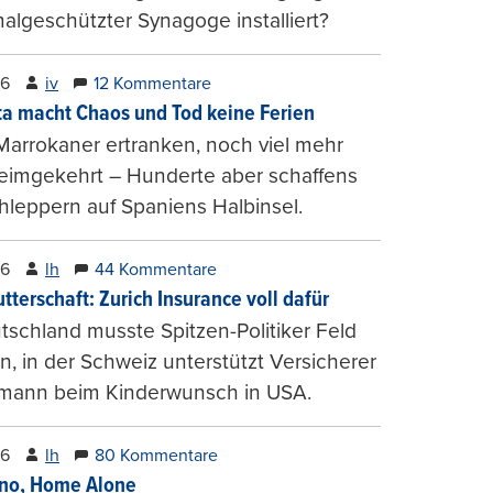
lgeschützter Synagoge installiert?
26
iv
12 Kommentare
ta macht Chaos und Tod keine Ferien
Marrokaner ertranken, noch viel mehr
heimgekehrt – Hunderte aber schaffens
hleppern auf Spaniens Halbinsel.
26
lh
44 Kommentare
tterschaft: Zurich Insurance voll dafür
tschland musste Spitzen-Politiker Feld
, in der Schweiz unterstützt Versicherer
mann beim Kinderwunsch in USA.
26
lh
80 Kommentare
ino, Home Alone