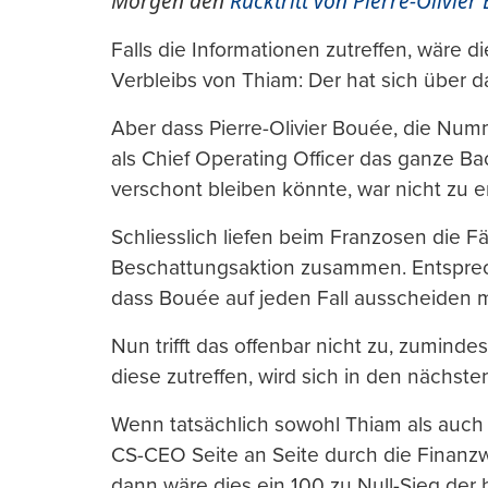
Morgen den
Rücktritt von Pierre-Olivier
Falls die Informationen zutreffen, wäre 
Verbleibs von Thiam: Der hat sich über
Aber dass Pierre-Olivier Bouée, die Numm
als Chief Operating Officer das ganze Ba
verschont bleiben könnte, war nicht zu e
Schliesslich liefen beim Franzosen die 
Beschattungsaktion zusammen. Entsprec
dass Bouée auf jeden Fall ausscheiden 
Nun trifft das offenbar nicht zu, zumind
diese zutreffen, wird sich in den nächst
Wenn tatsächlich sowohl Thiam als auch
CS-CEO Seite an Seite durch die Finanzwe
dann wäre dies ein 100 zu Null-Sieg der 