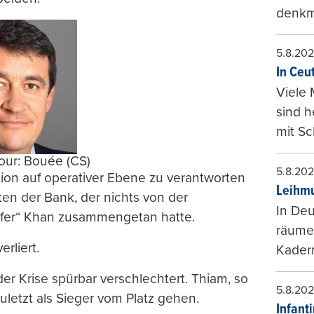
denkma
5.8.20
In Ceu
Viele 
sind 
mit Sc
ur: Bouée (CS)
5.8.20
ion auf operativer Ebene zu verantworten
Leihmu
ten der Bank, der nichts von der
In Deu
pfer“ Khan zusammengetan hatte.
räumen
rliert.
Kader
er Krise spürbar verschlechtert. Thiam, so
5.8.20
letzt als Sieger vom Platz gehen.
Infant