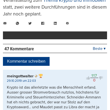
Veranstaltung zum
Thema Krypto und Immobilien
statt, zwei weitere Durchführungen sind in diesem
Jahr noch geplant.
E-
WhatsApp
Twitter
Facebook
LinkedIn
Mail
Seite
drucken
47 Kommentare
Beste ▾
Beste
Neueste
Kommentar schreiben
Viele Antworten
Kontrovers
117
meingottwalter
0
29.10.2019 um 22:03
Krypto ist das allerletzte was die Menschheit erfand.
Ausser grosser Stromverbrauch nutzlos, höchstens für
Kriminelle und Steuerhinterzieher. Schneider-Ammann
hat eh nichts gebracht, der war nur Stolz auf den
Kryptoaward… und Maudet passt zu Libra der macht ja