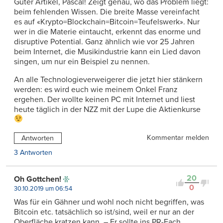
Guter Artikel, Pascal! Zeigt genau, wo das Problem liegt:
beim fehlenden Wissen. Die breite Masse vereinfacht
es auf «Krypto=Blockchain=Bitcoin=Teufelswerk». Nur
wer in die Materie eintaucht, erkennt das enorme und
disruptive Potential. Ganz ähnlich wie vor 25 Jahren
beim Internet, die Musikindustrie kann ein Lied davon
singen, um nur ein Beispiel zu nennen.
An alle Technologieverweigerer die jetzt hier stänkern
werden: es wird euch wie meinem Onkel Franz
ergehen. Der wollte keinen PC mit Internet und liest
heute täglich in der NZZ mit der Lupe die Aktienkurse
Kommentar melden
Antworten
3 Antworten
20
Oh Gottchen!
0
30.10.2019 um 06:54
Was für ein Gähner und wohl noch nicht begriffen, was
Bitcoin etc. tatsächlich so ist/sind, weil er nur an der
Oberfläche kratzen kann. – Er sollte ins PR-Fach