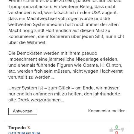
Ferner scheint es Mode zu sein, pausenlos auf Donald
Trump rumzuhacken. Ein weiterer Beleg, dass nicht
verstanden wird, was tatsächlich in den USA abgeht,
dass ein Machtwechsel vollzogen wurde und die
weltweiten Systemmedien halt noch immer der alten
Macht hörig sind! Hört endlich auf diesen Mist zu
konsumieren, die informieren über jeden Shit, nur nicht
über die Wahrheit!
Die Demokraten werden mit ihrem pseudo
Impeachment eine jämmerliche Niederlage erleiden,
und ehemals führende Figuren wie Obama, H. Clinton,
etc. werden froh sein müssen, nicht wegen Hochverrat
verurteilt zu werden…
Unser System ist – zum Glück – am Ende, wir müssen
nur endlich anfangen mit zu helfen, den jahrhunderte
alte Dreck wegzuräumen…
Kommentar melden
Antworten
8
Torpedo
0
03.11.2019 um 16:19