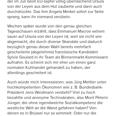
der im Juli beim EU-Gipfel völlig überraschend Ursula
von der Leyen aus dem Hut zauberte und dann auch
durchdrückte. Das ihm Angela Merkel sofort zur Seite
sprang, kann ihr niemand verübeln.
Wochen später wurde von den genau gleichen
Tagesschauen erzählt, dass Emmanuel Macron extrem
sauer auf Ursula von der Leyen ist, weil sie nicht wie
abgemacht, die durch diverse Skandale und dadurch
bezüglich genau dieser Wahl bereits mehrfach
gescheiterte (abgelehnte) französische Kandidatin
Sylvie Goulard in ihr Team als Binnenmarkt-Kommissarin
aufnahm. Es scheint sich mir eher um einen ganz
normalen Kuhhandel gehandelt zu haben, der
allerdings gescheitert ist.
Auch würde mich interessieren, was Jürg Mettler unter
hochkompetenten Ökonomen wie z. B. Bundesbank-
Präsident Jens Weidmann versteht? Viel zu hoch
bezahlte und anonyme Technokraten, also Mont Pèlerin
Jünger, die ohne irgendwelche Sozialkompetenz die
westliche Welt an die Wand gefahren haben? Von
denen es in Brüssel nur so wimmelt. Oder nur die