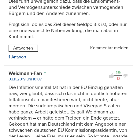
Dies führt unweigerlich dazu, dass die Einkommens-
und Vermögensunterschiede zwischen vermögenden
Bürgern und den Anderen zunehmen.
Fragt sich, ob es das Ziel dieser Geldpolitik ist, oder nur
eine unerwünschte Nebenwirkung, die man aber in
Kauf nimmt.
Kommentar melden
Antworten
1 Antwort
19
Weidmann-Fan
0
03.11.2019 um 10:07
Die Inflationsmentalität hat in der EU Einzug gehalten –
naiv, wer glaubt, dass sich das nicht in deutlich höheren
Inflationsraten manifestieren wird, nicht heute, aber
morgen. Die südeuropäischen und Visegrad Staaten
habe ganze Arbeit geleistet. Es galt Weidmann zu
verhindern – er hätte dem Treiben ein Ende gesetzt.
Geködert hat man Deutschland mit dem Angebot einer
schwachen deutschen EU Kommissionspräsidentin, von
der Leyen, – eine Frau muss es sein. So konnte Lagarde