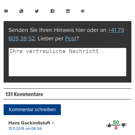
E-
WhatsApp
Twitter
Facebook
LinkedIn
Mail
Seite
drucken
Senden Sie Ihren Hinweis hier oder an
+41 79
605 39 52
. Lieber per
Post
?
131 Kommentare
Kommentar schreiben
50
Hans Guckindieluft
0
15.11.2019 um 06:56