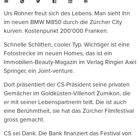
E-
WhatsApp
Twitter
Facebook
LinkedIn
Mail
Seite
drucken
Urs Rohner freut sich des Lebens. Man sieht ihn
im neuen BMW M850 durch die Zürcher City
kurven. Kostenpunkt 200’000 Franken.
Schnelle Schlitten, cooler Typ. Wichtiger ist eine
Fotostrecke im neuen Homes, das ist ein
Immobilien-Beauty-Magazin im Verlag Ringier Axel
Springer, ein Joint-venture.
Dort präsentiert der CS-Präsident seine privaten
Gemächer im Goldküsten-Villenort Zumikon, die
er mit seiner Lebenspartnerin teilt. Die ist auch
eine Berühmtheit, sie hat das Zürcher Filmfestival
gross gemacht.
CS sei Dank. Die Bank finanziert das Festival von