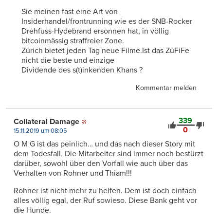
Sie meinen fast eine Art von
Insiderhandel/frontrunning wie es der SNB-Rocker
Drehfuss-Hydebrand ersonnen hat, in völlig
bitcoinmässig straffreier Zone.
Zürich bietet jeden Tag neue Filme.Ist das ZüFiFe
nicht die beste und einzige
Dividende des s(t)inkenden Khans ?
Kommentar melden
339
Collateral Damage
0
15.11.2019 um 08:05
O M G ist das peinlich… und das nach dieser Story mit
dem Todesfall. Die Mitarbeiter sind immer noch bestürzt
darüber, sowohl über den Vorfall wie auch über das
Verhalten von Rohner und Thiam!!!
Rohner ist nicht mehr zu helfen. Dem ist doch einfach
alles völlig egal, der Ruf sowieso. Diese Bank geht vor
die Hunde.