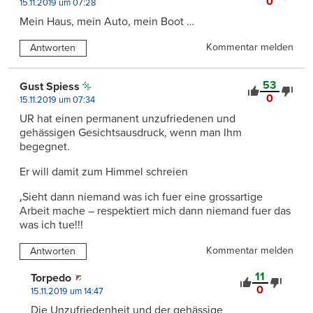
0
15.11.2019 um 07:28
Mein Haus, mein Auto, mein Boot …
Kommentar melden
Antworten
53
Gust Spiess
0
15.11.2019 um 07:34
UR hat einen permanent unzufriedenen und
gehässigen Gesichtsausdruck, wenn man Ihm
begegnet.
Er will damit zum Himmel schreien
‚Sieht dann niemand was ich fuer eine grossartige
Arbeit mache – respektiert mich dann niemand fuer das
was ich tue!!!
Kommentar melden
Antworten
11
Torpedo
0
15.11.2019 um 14:47
Die Unzufriedenheit und der gehässige