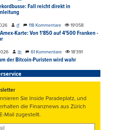
kordbusse: Fall reicht direkt in
nleitung
2026
rf
118 Kommentare
19'058
Amex-Karte: Von 1'850 auf 4'500 Franken -
hr
2026
lh
61 Kommentare
18'391
um der Bitcoin-Puristen wird wahr
rservice
letter
nnieren Sie Inside Paradeplatz, und
 erhalten die Finanznews aus Zürich
E-Mail zugestellt.