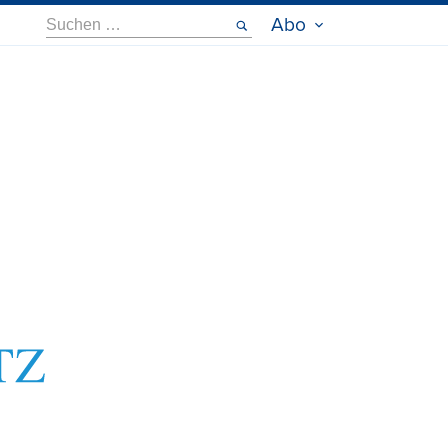
Suche
Abo
nach: