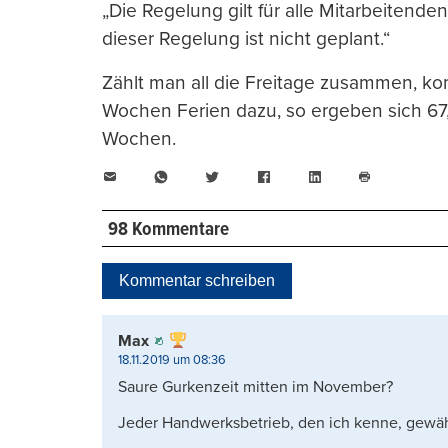
„Die Regelung gilt für alle Mitarbeitend
dieser Regelung ist nicht geplant.“
Zählt man all die Freitage zusammen, k
Wochen Ferien dazu, so ergeben sich 67,5
Wochen.
E-
WhatsApp
Twitter
Facebook
LinkedIn
Mail
Seite
drucken
98 Kommentare
Kommentar schreiben
Max
18.11.2019 um 08:36
Saure Gurkenzeit mitten im November?
Jeder Handwerksbetrieb, den ich kenne, gewähr