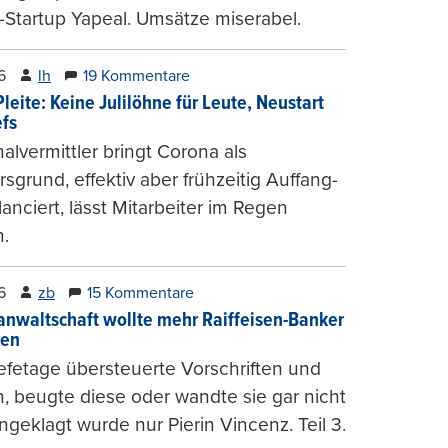
-Startup Yapeal. Umsätze miserabel.
6
lh
19 Kommentare
leite: Keine Julilöhne für Leute, Neustart
efs
alvermittler bringt Corona als
sgrund, effektiv aber frühzeitig Auffang-
lanciert, lässt Mitarbeiter im Regen
.
6
zb
15 Kommentare
anwaltschaft wollte mehr Raiffeisen-Banker
gen
fetage übersteuerte Vorschriften und
, beugte diese oder wandte sie gar nicht
ngeklagt wurde nur Pierin Vincenz. Teil 3.