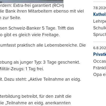
dern: Extra-frei garantiert (RCH)
7.8.202
ie Bank ihren Mitarbeitern ebenso mit viel
Kathol
 zur Seite.
Lehrp
Schul
isen Schweiz-Banker 5 Tage. Trifft das
Spruch
 gibt es gleich viele Freitage.
mfasst praktisch alle Lebensbereiche. Die
6.8.20
Privat
Occasi
ushebung als junger Typ: 3 Tage geschenkt.
Fränkl
tär-Zeugs: 1 Tag frei.
Opa ei
. Dazu steht: „Aktive Teilnahme an eidg.
bildung betreibt, für den zahlt die
die „Teilnahme an eidg. anerkannten