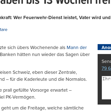
haben bis 13 Wochen frei
nkraft: Wer Feuerwehr-Dienst leistet, Vater wird un
tare
Ano
etzte sich übers Wochenende als
Mann der
n-Banken hätten nun wieder das Sagen über
Send
79 6
ffeisen Schweiz, eben dieser Zentrale,
nd – für die Kaderleute und die Normalos.
 prall gefüllte Vorsorge erwartet –
viel PK-Vermögen.
 geht um die Freitage, welche sämtliche