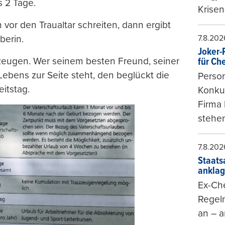
 2 Tage.
Krisen
 vor den Traualtar schreiten, dann ergibt
7.8.202
berin.
Joker-P
zeugen. Wer seinem besten Freund, seiner
für Ch
bens zur Seite steht, den beglückt die
Person
itstag.
Konkur
Firma 
stehen
7.8.202
Staats
ankla
Ex-Che
Regeln
an – a