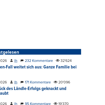
stgelesen
2026
lh
232 Kommentare
32'624
en-Fall weitet sich aus: Ganze Familie bei
2026
lh
171 Kommentare
20'096
ück des Ländle-Erfolgs geknackt und
aubt
2026
lh
95 Kommentare
19'370