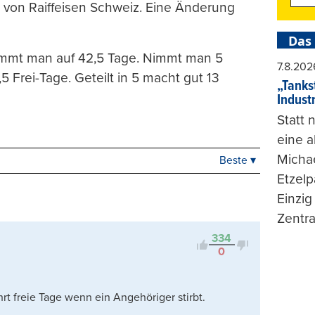
en von Raiffeisen Schweiz. Eine Änderung
Das
ommt man auf 42,5 Tage. Nimmt man 5
7.8.202
 Frei-Tage. Geteilt in 5 macht gut 13
„Tankst
Indust
Statt
eine 
Michae
Beste ▾
Beste
Etzelp
Neueste
Einzig
Viele Antworten
Zentra
Kontrovers
334
0
t freie Tage wenn ein Angehöriger stirbt.