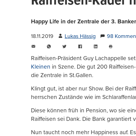
Raiffeisen-Kader 
Happy Life in der Zentrale der 3. Banke
18.11.2019
Lukas Hässig
98 Kommen
E-
WhatsApp
Twitter
Facebook
LinkedIn
Mail
Seite
drucken
Raiffeisen-Präsident Guy Lachappelle s
Kleinen
in Szene. Die gut 200 Raiffeise
die Zentrale in St.Gallen.
Klingt gut, ist aber nur Show. Bei der Rai
herrschen Zustände wie im Schlaraffenla
Diese können früh in Pension, wo sie eine
Raiffeisen sei Dank. Die Bank garantiert 
Nun taucht noch mehr Happiness auf. Es