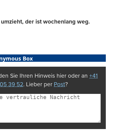
d umzieht, der ist wochenlang weg.
nymous Box
en Sie Ihren Hinweis hier oder an
+41
05 39 52
. Lieber per
Post
?