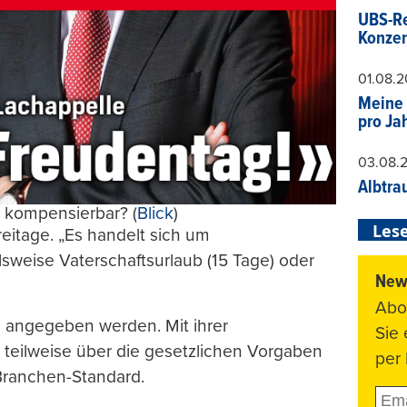
UBS-Re
Konzer
01.08.
Meine 
pro Ja
03.08.
Albtra
h kompensierbar? (
Blick
)
Lese
Freitage. „Es handelt sich um
weise Vaterschaftsurlaub (15 Tage) oder
News
Abo
 angegeben werden. Mit ihrer
Sie
 teilweise über die gesetzlichen Vorgaben
per 
Branchen-Standard.