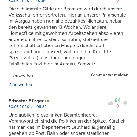
0
30.03.2020 um 07:56
Die schlimmste Gilde der Beamten wird durch unsere
Volksschullehrer vertreten. Hier an unserer Pri arschule
im Aargau haben nun alle bezahltes Nichtstun, nebst
den bereits gewährten 13 Wochen. Wo andere
Homeoffice mit gewohnten Arbeitszeiten absolvieren,
andere um ihre Existenz kämpfen, stolziert die
Lehrerschaft erhobenen Hauptes durchs dorf
spazierend und amüsiert, während Ihre Knechte
(Steuerzahler) ums überleben ringen.
Tatsächlich Fakt hier im Aargau, Schweiz!
Kommentar melden
Antworten
2 Antworten
84
Erboster Bürger
0
30.03.2020 um 06:35
Unglaublich, diese linken Beamtenheere.
Verantwortlich sind die Politiker an der Spitze. Kürzlich
hat man das im Departement Leuthard augenfällig
gesehen-ob Post, Bahn oder andere staatlichen