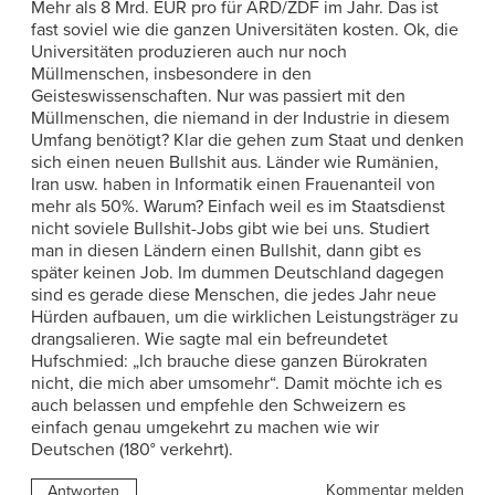
Mehr als 8 Mrd. EUR pro für ARD/ZDF im Jahr. Das ist
fast soviel wie die ganzen Universitäten kosten. Ok, die
Universitäten produzieren auch nur noch
Müllmenschen, insbesondere in den
Geisteswissenschaften. Nur was passiert mit den
Müllmenschen, die niemand in der Industrie in diesem
Umfang benötigt? Klar die gehen zum Staat und denken
sich einen neuen Bullshit aus. Länder wie Rumänien,
Iran usw. haben in Informatik einen Frauenanteil von
mehr als 50%. Warum? Einfach weil es im Staatsdienst
nicht soviele Bullshit-Jobs gibt wie bei uns. Studiert
man in diesen Ländern einen Bullshit, dann gibt es
später keinen Job. Im dummen Deutschland dagegen
sind es gerade diese Menschen, die jedes Jahr neue
Hürden aufbauen, um die wirklichen Leistungsträger zu
drangsalieren. Wie sagte mal ein befreundetet
Hufschmied: „Ich brauche diese ganzen Bürokraten
nicht, die mich aber umsomehr“. Damit möchte ich es
auch belassen und empfehle den Schweizern es
einfach genau umgekehrt zu machen wie wir
Deutschen (180° verkehrt).
Kommentar melden
Antworten