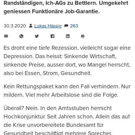
Randständigen, Ich-AGs zu Bettlern. Umgekehrt
geniessen Funktionäre Job-Garantie.
30.3.2020
Lukas Hässig
263
E-
WhatsApp
Twitter
Facebook
LinkedIn
Mail
Seite
drucken
Es droht eine tiefe Rezession, vielleicht sogar eine
Depression. Das heisst: Sinkende Wirtschaft,
sinkende Preise, ausser dort, wo Mangel herrscht,
also bei Essen, Strom, Gesundheit.
Kein Rettungspaket kann den Fall verhindern. Nur
mildern. Viel mehr Arbeitslose sind die Folge.
Überall? Nein. In den Amtsstuben herrscht
Hochkonjunktur. Seit Jahren schon. Allein das auf
die Krise unvorbereitete Bundesamt für
Gesundheit beschäftigt mehrere Sprecher.