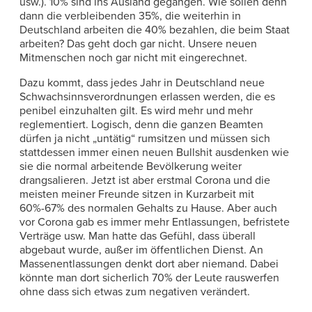
usw.). 10% sind ins Ausland gegangen. Wie sollen denn
dann die verbleibenden 35%, die weiterhin in
Deutschland arbeiten die 40% bezahlen, die beim Staat
arbeiten? Das geht doch gar nicht. Unsere neuen
Mitmenschen noch gar nicht mit eingerechnet.
Dazu kommt, dass jedes Jahr in Deutschland neue
Schwachsinnsverordnungen erlassen werden, die es
penibel einzuhalten gilt. Es wird mehr und mehr
reglementiert. Logisch, denn die ganzen Beamten
dürfen ja nicht „untätig“ rumsitzen und müssen sich
stattdessen immer einen neuen Bullshit ausdenken wie
sie die normal arbeitende Bevölkerung weiter
drangsalieren. Jetzt ist aber erstmal Corona und die
meisten meiner Freunde sitzen in Kurzarbeit mit
60%-67% des normalen Gehalts zu Hause. Aber auch
vor Corona gab es immer mehr Entlassungen, befristete
Verträge usw. Man hatte das Gefühl, dass überall
abgebaut wurde, außer im öffentlichen Dienst. An
Massenentlassungen denkt dort aber niemand. Dabei
könnte man dort sicherlich 70% der Leute rauswerfen
ohne dass sich etwas zum negativen verändert.