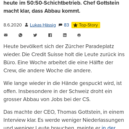
heute im 50:50-Schichtbetrieb. Chef Gottstein
macht klar, dass Abbau kommt.
8.6.2020
Lukas Hässig
83
Top-Story
E-
WhatsApp
Twitter
Facebook
LinkedIn
Mail
Seite
drucken
Heute bevölkert sich der Zürcher Paradeplatz
wieder. Die Credit Suisse holt die Leute zurück ins
Büro. Eine Woche arbeitet die eine Hälfte der
Crew, die andere Woche die andere.
Wie lange wieder in die Hände gespuckt wird, ist
offen. Insbesondere in der Schweiz droht ein
grosser Abbau von Jobs bei der CS.
Das machte der CEO, Thomas Gottstein, in einem
Interview klar. Es werde weniger Niederlassungen
und weniger Leute brauchen, meinte er
in der