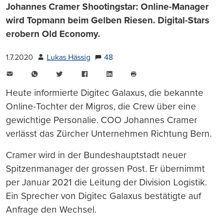
Johannes Cramer Shootingstar: Online-Manager
wird Topmann beim Gelben Riesen. Digital-Stars
erobern Old Economy.
1.7.2020
Lukas Hässig
48
E-
WhatsApp
Twitter
Facebook
LinkedIn
Mail
Seite
drucken
Heute informierte Digitec Galaxus, die bekannte
Online-Tochter der Migros, die Crew über eine
gewichtige Personalie. COO Johannes Cramer
verlässt das Zürcher Unternehmen Richtung Bern.
Cramer wird in der Bundeshauptstadt neuer
Spitzenmanager der grossen Post. Er übernimmt
per Januar 2021 die Leitung der Division Logistik.
Ein Sprecher von Digitec Galaxus bestätigte auf
Anfrage den Wechsel.