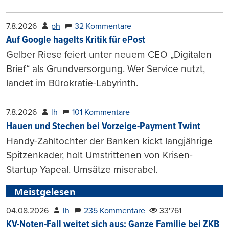
7.8.2026
ph
32 Kommentare
Auf Google hagelts Kritik für ePost
Gelber Riese feiert unter neuem CEO „Digitalen
Brief“ als Grundversorgung. Wer Service nutzt,
landet im Bürokratie-Labyrinth.
7.8.2026
lh
101 Kommentare
Hauen und Stechen bei Vorzeige-Payment Twint
Handy-Zahltochter der Banken kickt langjährige
Spitzenkader, holt Umstrittenen von Krisen-
Startup Yapeal. Umsätze miserabel.
Meistgelesen
04.08.2026
lh
235 Kommentare
33'761
KV-Noten-Fall weitet sich aus: Ganze Familie bei ZKB