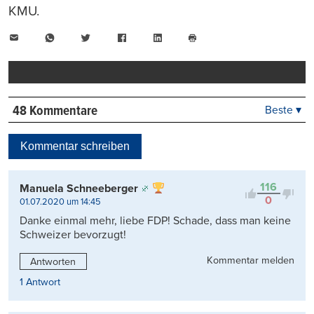
KMU.
E-
WhatsApp
Twitter
Facebook
LinkedIn
Mail
Seite
drucken
48 Kommentare
Beste ▾
Beste
Neueste
Kommentar schreiben
Viele Antworten
Kontrovers
116
Manuela Schneeberger
0
01.07.2020 um 14:45
Danke einmal mehr, liebe FDP! Schade, dass man keine
Schweizer bevorzugt!
Kommentar melden
Antworten
1 Antwort