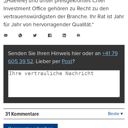
„(Haefele) und unser preisgekröntes Chief
Investment Office gehören zu Recht zu den
vertrauenswürdigsten der Branche. Ihr Rat ist Jahr
für Jahr von hervorragender Qualität.“
E-
WhatsApp
Twitter
Facebook
LinkedIn
Mail
Seite
drucken
Senden Sie Ihren Hinweis hier oder an
+41 79
605 39 52
. Lieber per
Post
?
31 Kommentare
Beste ▾
Beste
Neueste