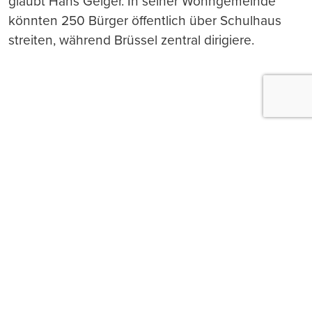
glaubt Hans Geiger. In seiner Wohngemeinde
könnten 250 Bürger öffentlich über Schulhaus
streiten, während Brüssel zentral dirigiere.
Push-Nachrichten
Möchten Sie Push-Nachrichten erhalten, wenn wir
wichtige News veröffentlichen? Abmeldung jederzeit
in den Browser‑Einstellungen möglich.
Ja, benachrichtigen
Nicht jetzt