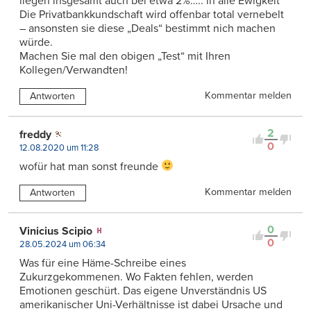
liegen insgesamt auch bei etwa 2%….. in alle Ewigkeit
Die Privatbankkundschaft wird offenbar total vernebelt
– ansonsten sie diese „Deals“ bestimmt nich machen
würde.
Machen Sie mal den obigen „Test“ mit Ihren
Kollegen/Verwandten!
Kommentar melden
Antworten
2
freddy
0
12.08.2020 um 11:28
wofür hat man sonst freunde
Kommentar melden
Antworten
0
Vinicius Scipio
0
28.05.2024 um 06:34
Was für eine Häme-Schreibe eines
Zukurzgekommenen. Wo Fakten fehlen, werden
Emotionen geschürt. Das eigene Unverständnis US
amerikanischer Uni-Verhältnisse ist dabei Ursache und