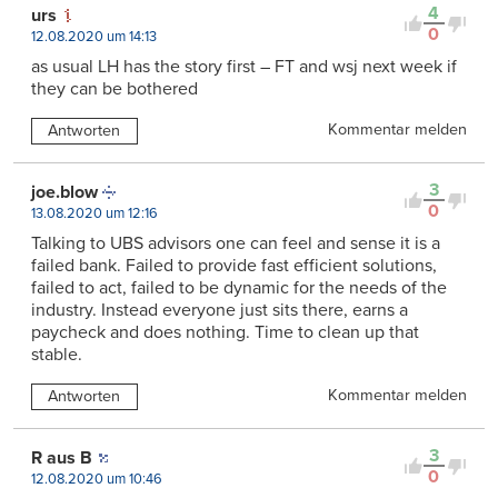
4
urs
0
12.08.2020 um 14:13
as usual LH has the story first – FT and wsj next week if
they can be bothered
Kommentar melden
Antworten
3
joe.blow
0
13.08.2020 um 12:16
Talking to UBS advisors one can feel and sense it is a
failed bank. Failed to provide fast efficient solutions,
failed to act, failed to be dynamic for the needs of the
industry. Instead everyone just sits there, earns a
paycheck and does nothing. Time to clean up that
stable.
Kommentar melden
Antworten
3
R aus B
0
12.08.2020 um 10:46