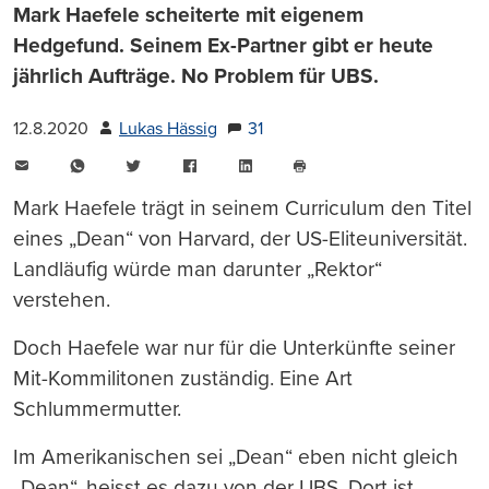
Mark Haefele scheiterte mit eigenem
Hedgefund. Seinem Ex-Partner gibt er heute
jährlich Aufträge. No Problem für UBS.
12.8.2020
Lukas Hässig
31
E-
WhatsApp
Twitter
Facebook
LinkedIn
Mail
Seite
drucken
Mark Haefele trägt in seinem Curriculum den Titel
eines „Dean“ von Harvard, der US-Eliteuniversität.
Landläufig würde man darunter „Rektor“
verstehen.
Doch Haefele war nur für die Unterkünfte seiner
Mit-Kommilitonen zuständig. Eine Art
Schlummermutter.
Im Amerikanischen sei „Dean“ eben nicht gleich
„Dean“, heisst es dazu von der UBS. Dort ist