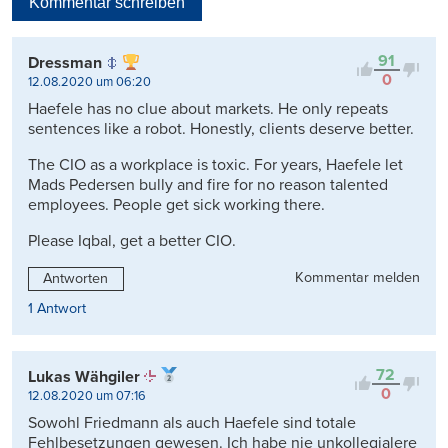
Kommentar schreiben
Viele Antworten
Kontrovers
91
Dressman
0
12.08.2020 um 06:20
Haefele has no clue about markets. He only repeats
sentences like a robot. Honestly, clients deserve better.
The CIO as a workplace is toxic. For years, Haefele let
Mads Pedersen bully and fire for no reason talented
employees. People get sick working there.
Please Iqbal, get a better CIO.
Kommentar melden
Antworten
1 Antwort
72
Lukas Wähgiler
0
12.08.2020 um 07:16
Sowohl Friedmann als auch Haefele sind totale
Fehlbesetzungen gewesen. Ich habe nie unkollegialere