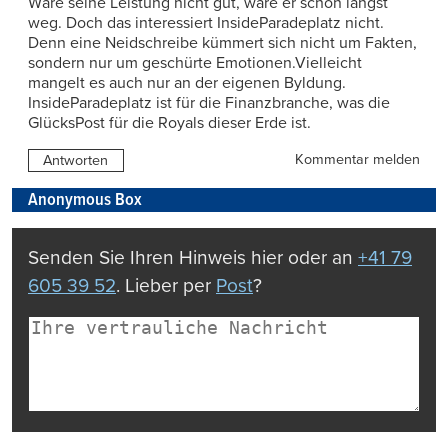
Wäre seine Leistung nicht gut, wäre er schon längst
weg. Doch das interessiert InsideParadeplatz nicht.
Denn eine Neidschreibe kümmert sich nicht um Fakten,
sondern nur um geschürte Emotionen.Vielleicht
mangelt es auch nur an der eigenen Byldung.
InsideParadeplatz ist für die Finanzbranche, was die
GlücksPost für die Royals dieser Erde ist.
Kommentar melden
Antworten
Anonymous Box
Senden Sie Ihren Hinweis hier oder an
+41 79
605 39 52
. Lieber per
Post
?