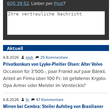
605 39 52
. Lieber per
Post
?
Aktuell
6.8.2026
mvh
25 Kommentare
Privatkonkurs von Lyyke-Pleitier Olsen: Alter Volvo
Occasion für 3’500.-, paar Fränkli auf paar Bänkli,
Anteil an Firma über 100 Fr.: Ist gefallener Krypto-
Opa Armer oder Meister im Versteckis?
6.8.2026
lh
47 Kommentare
Wirren bei Cembra: Steiler Aufstieg von Brasilianer