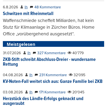
6.8.2026
lh
48 Kommentare
Schwitzen mit Rheinmetall
Waffenschmiede scheffelt Milliarden, hat kein
Stutz für Klimaanlage in Zürcher Büros. Home
Office „vorübergehend ausgesetzt“.
Meistgelesen
31.07.2026
lh
327 Kommentare
40'779
ZKB-Stift schreibt Abschluss-Dreier - wundersame
Rettung
04.08.2026
lh
231 Kommentare
32'095
KV-Noten-Fall weitet sich aus: Ganze Familie bei ZKB
03.08.2026
lh
171 Kommentare
20'045
Herzstück des Ländle-Erfolgs geknackt und
ausgeraubt