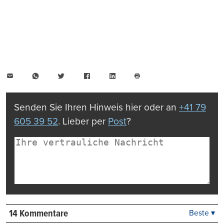
E-
WhatsApp
Twitter
Facebook
LinkedIn
Mail
Seite
drucken
Senden Sie Ihren Hinweis hier oder an
+41 79
605 39 52
. Lieber per
Post
?
14 Kommentare
Beste ▾
Beste