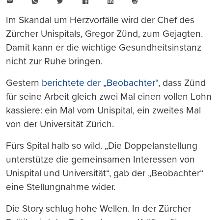
E-
WhatsApp
Twitter
Facebook
LinkedIn
Mail
Seite
drucken
Im Skandal um Herzvorfälle wird der Chef des
Zürcher Unispitals, Gregor Zünd, zum Gejagten.
Damit kann er die wichtige Gesundheitsinstanz
nicht zur Ruhe bringen.
Gestern
berichtete der „Beobachter“
, dass Zünd
für seine Arbeit gleich zwei Mal einen vollen Lohn
kassiere: ein Mal vom Unispital, ein zweites Mal
von der Universität Zürich.
Fürs Spital halb so wild. „Die Doppelanstellung
unterstütze die gemeinsamen Interessen von
Unispital und Universität“, gab der „Beobachter“
eine Stellungnahme wider.
Die Story schlug hohe Wellen. In der Zürcher