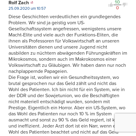
10
Rolf Zach
0
25.09.2020 um 10:57
Diese Geschichten verdeutlichen ein grundlegendes
Problem. Wir sind ja geistig vom US-
Gesellschaftssystem angefressen, wenigstens unsere
Macht-Elite und viele auch der Funktions-Eliten, die
ihnen als Professoren für Volkswirtschaft an unseren
Universitäten dienen und unsere Jugend nicht
ausbilden zu nüchtern abwägenden Führungskräften im
Mikrokosmos, sondern auch im Makrokosmos einer
Volkswirtschaft zu Gläubigen. Wir haben dann nur noch
nachplappernde Papageien.
Die Frage ist, wollen wir ein Gesundheitssystem, wo
brutal gesprochen nur das Geld zählt und nicht das
Wohl des Patienten. Ich bin nicht für ein System, wie in
der DDR und der Sowjetunion, wo die Beschäftigten
nicht materiell entschädigt wurden, sondern mit
Prestige. Eigentlich ein Horror. Aber ein US-System, wo
das Wohl des Patienten nur noch 10 % im System
ausmacht und sonst zu 90 % das Geld regiert, ist krank
und ineffizient. Jeder Arzt dort ist ein Narr, wenn er das
Wohl des Patienten beachtet und nicht auf das Geld