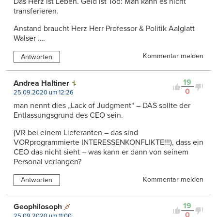
Das Herz ist Leben. Geld ist Tod: Man kann es nicht
transferieren.
Anstand braucht Herz Herr Professor & Politik Aalglatt
Walser ….
Kommentar melden
Antworten
19
Andrea Haltiner
0
25.09.2020 um 12:26
man nennt dies „Lack of Judgment“ – DAS sollte der
Entlassungsgrund des CEO sein.
(VR bei einem Lieferanten – das sind
VORprogrammierte INTERESSENKONFLIKTE!!!), dass ein
CEO das nicht sieht – was kann er dann von seinem
Personal verlangen?
Kommentar melden
Antworten
19
Geophilosoph
0
25.09.2020 um 11:00