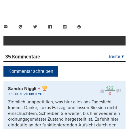
E-
WhatsApp
Twitter
Facebook
LinkedIn
Mail
Seite
drucken
35 Kommentare
Beste ▾
Beste
Neueste
Kommentar schreiben
Viele Antworten
Kontrovers
122
Sandra Niggli
0
25.09.2020 um 07:03
Ziemlich unappetitlich, was hier alles ans Tageslicht
kommt. Danke, Lukas Hässig, und lassen Sie sich nicht
einschüchtern. Schreiben Sie weiter, bis hier wieder ein
ordnungsgemässer Zustand hergestellt ist. Es fehlt hier
eindeutig an der funktionierenden Aufsicht durch den