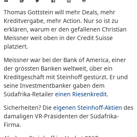
E-
WhatsApp
Twitter
Facebook
LinkedIn
Mail
Seite
drucken
Thomas Gottstein will mehr Deals, mehr
Kreditvergabe, mehr Action. Nur so ist zu
erklären, warum er den gefallenen Christian
Meissner weit oben in der Credit Suisse
platziert.
Meissner war bei der Bank of America, einer
der grössten Banken weltweit, über ein
Kreditgeschäft mit Steinhoff gestürzt. Er und
seine Investmentbanker gaben dem
Südafrika-Retailer
einen Riesenkredit
.
Sicherheiten? Die
eigenen Steinhoff-Aktien
des
damaligen VR-Präsidenten der Südafrika-
Firma.