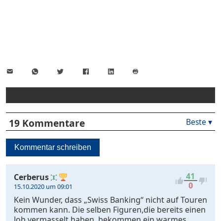
E-
WhatsApp
Twitter
Facebook
LinkedIn
Mail
Seite
drucken
19 Kommentare
Beste ▾
Beste
Neueste
Kommentar schreiben
Viele
Antworten
Kontrovers
41
Cerberus
0
15.10.2020 um 09:01
Kein Wunder, dass „Swiss Banking“ nicht auf Touren
kommen kann. Die selben Figuren,die bereits einen
Job vermasselt haben, bekommen ein warmes