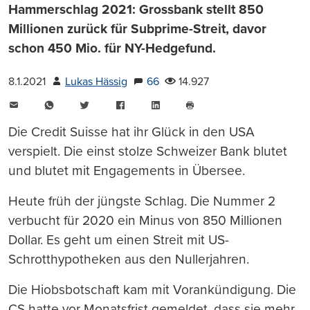
Hammerschlag 2021: Grossbank stellt 850
Millionen zurück für Subprime-Streit, davor
schon 450 Mio. für NY-Hedgefund.
8.1.2021
Lukas Hässig
66
14.927
E-
WhatsApp
Twitter
Facebook
LinkedIn
Mail
Seite
drucken
Die Credit Suisse hat ihr Glück in den USA
verspielt. Die einst stolze Schweizer Bank blutet
und blutet mit Engagements in Übersee.
Heute früh der jüngste Schlag. Die Nummer 2
verbucht für 2020 ein Minus von 850 Millionen
Dollar. Es geht um einen Streit mit US-
Schrotthypotheken aus den Nullerjahren.
Die Hiobsbotschaft kam mit Vorankündigung. Die
CS hatte vor Monatsfrist gemeldet, dass sie mehr