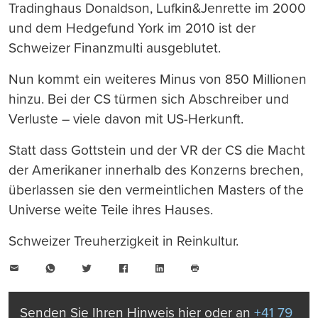
Tradinghaus Donaldson, Lufkin&Jenrette im 2000
und dem Hedgefund York im 2010 ist der
Schweizer Finanzmulti ausgeblutet.
Nun kommt ein weiteres Minus von 850 Millionen
hinzu. Bei der CS türmen sich Abschreiber und
Verluste – viele davon mit US-Herkunft.
Statt dass Gottstein und der VR der CS die Macht
der Amerikaner innerhalb des Konzerns brechen,
überlassen sie den vermeintlichen Masters of the
Universe weite Teile ihres Hauses.
Schweizer Treuherzigkeit in Reinkultur.
E-
WhatsApp
Twitter
Facebook
LinkedIn
Mail
Seite
drucken
Senden Sie Ihren Hinweis hier oder an
+41 79