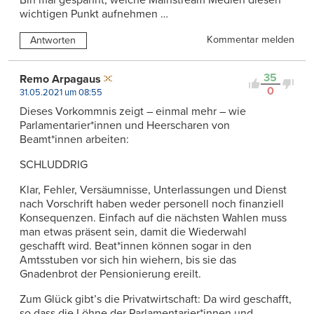
Bin mal gespannt, welche Mainstream Medien diesen
wichtigen Punkt aufnehmen …
Kommentar melden
Antworten
35
Remo Arpagaus
0
31.05.2021 um 08:55
Dieses Vorkommnis zeigt – einmal mehr – wie
Parlamentarier*innen und Heerscharen von
Beamt*innen arbeiten:
SCHLUDDRIG
Klar, Fehler, Versäumnisse, Unterlassungen und Dienst
nach Vorschrift haben weder personell noch finanziell
Konsequenzen. Einfach auf die nächsten Wahlen muss
man etwas präsent sein, damit die Wiederwahl
geschafft wird. Beat*innen können sogar in den
Amtsstuben vor sich hin wiehern, bis sie das
Gnadenbrot der Pensionierung ereilt.
Zum Glück gibt’s die Privatwirtschaft: Da wird geschafft,
so dass die Löhne der Parlamentarier*innen und