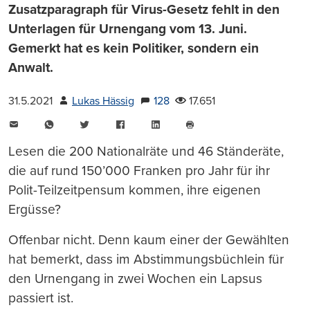
Zusatzparagraph für Virus-Gesetz fehlt in den
Unterlagen für Urnengang vom 13. Juni.
Gemerkt hat es kein Politiker, sondern ein
Anwalt.
31.5.2021
Lukas Hässig
128
17.651
E-
WhatsApp
Twitter
Facebook
LinkedIn
Mail
Seite
drucken
Lesen die 200 Nationalräte und 46 Ständeräte,
die auf rund 150’000 Franken pro Jahr für ihr
Polit-Teilzeitpensum kommen, ihre eigenen
Ergüsse?
Offenbar nicht. Denn kaum einer der Gewählten
hat bemerkt, dass im Abstimmungsbüchlein für
den Urnengang in zwei Wochen ein Lapsus
passiert ist.