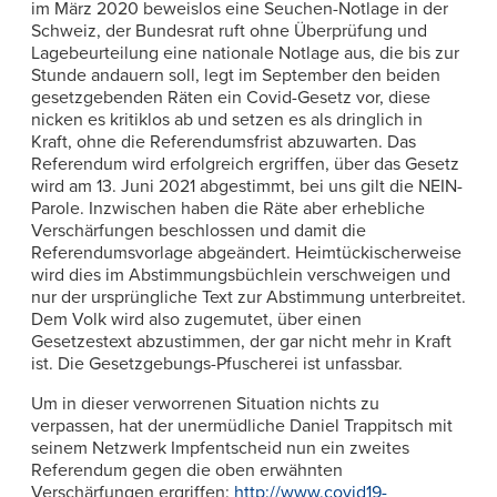
im März 2020 beweislos eine Seuchen-Notlage in der
Schweiz, der Bundesrat ruft ohne Überprüfung und
Lagebeurteilung eine nationale Notlage aus, die bis zur
Stunde andauern soll, legt im September den beiden
gesetzgebenden Räten ein Covid-Gesetz vor, diese
nicken es kritiklos ab und setzen es als dringlich in
Kraft, ohne die Referendumsfrist abzuwarten. Das
Referendum wird erfolgreich ergriffen, über das Gesetz
wird am 13. Juni 2021 abgestimmt, bei uns gilt die NEIN-
Parole. Inzwischen haben die Räte aber erhebliche
Verschärfungen beschlossen und damit die
Referendumsvorlage abgeändert. Heimtückischerweise
wird dies im Abstimmungsbüchlein verschweigen und
nur der ursprüngliche Text zur Abstimmung unterbreitet.
Dem Volk wird also zugemutet, über einen
Gesetzestext abzustimmen, der gar nicht mehr in Kraft
ist. Die Gesetzgebungs-Pfuscherei ist unfassbar.
Um in dieser verworrenen Situation nichts zu
verpassen, hat der unermüdliche Daniel Trappitsch mit
seinem Netzwerk Impfentscheid nun ein zweites
Referendum gegen die oben erwähnten
Verschärfungen ergriffen:
http://www.covid19-