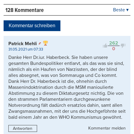
128 Kommentare
Beste ▾
Beste
Neueste
Kommentar schreiben
Viele Antworten
Kontrovers
262
Patrick Mehli
0
31.05.2021 um 07:33
Danke Herr Dr.iur. Haberbeck. Sie haben unsere
gesamten Bundespolitiker entlarvt, als das was sie sind,
nämlich als ein Haufen von Narzissten, der der blind
alles absegnet, was von Sommaruga und Co kommt.
Dank Herr Dr. Haberbeck ist die, ohnehin durch
Massenindoktrination durch die MSM manioulierte
Abstimmung zu diesem Diktaturgesetz nichtig. Die von
den strammen Parlamentariern durchgewunkene
Notverordnung fält dadürch ersatzlos dahin, samt allen
Zwangsmassnahmen, mit der uns die Hochgefòhnte seit
bald einem Jahr an den WHO Kommunismus gewöhnt.
Kommentar melden
Antworten