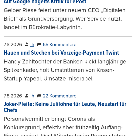
Auf Google hagelts Kritik für ePost
Gelber Riese feiert unter neuem CEO „Digitalen
Brief“ als Grundversorgung. Wer Service nutzt,
landet im Bürokratie-Labyrinth.
7.8.2026
lh
65 Kommentare
Hauen und Stechen bei Vorzeige-Payment Twint
Handy-Zahltochter der Banken kickt langjährige
Spitzenkader, holt Umstrittenen von Krisen-
Startup Yapeal. Umsätze miserabel.
7.8.2026
lh
22 Kommentare
Joker-Pleite: Keine Julilöhne für Leute, Neustart für
Chefs
Personalvermittler bringt Corona als
Konkursgrund, effektiv aber frühzeitig Auffang-
Firma lanciert, lässt Mitarbeiter im Regen stehen.