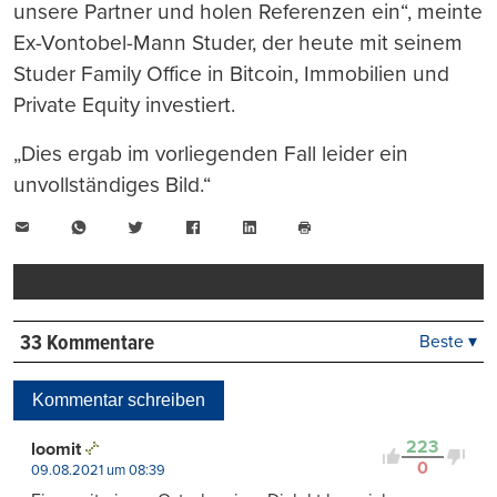
unsere Partner und holen Referenzen ein“, meinte
Ex-Vontobel-Mann Studer, der heute mit seinem
Studer Family Office in Bitcoin, Immobilien und
Private Equity investiert.
„Dies ergab im vorliegenden Fall leider ein
unvollständiges Bild.“
E-
WhatsApp
Twitter
Facebook
LinkedIn
Mail
Seite
drucken
33 Kommentare
Beste ▾
Beste
Neueste
Kommentar schreiben
Viele Antworten
Kontrovers
223
loomit
0
09.08.2021 um 08:39