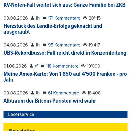
KV-Noten-Fall weitet sich aus: Ganze Familie bei ZKB
03.08.2026
lh
171 Kommentare
20'115
Herzstück des Ländle-Erfolgs geknackt und
ausgeraubt
04.08.2026
lh
95 Kommentare
19'417
UBS-Rekordbusse: Fall reicht direkt in Konzernleitung
01.08.2026
rf
118 Kommentare
19'090
Meine Amex-Karte: Von 1'850 auf 4'500 Franken - pro
Jahr
03.08.2026
lh
61 Kommentare
18'408
Albtraum der Bitcoin-Puristen wird wahr
Leserservice