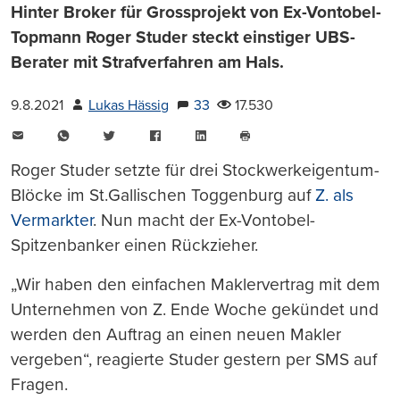
Hinter Broker für Grossprojekt von Ex-Vontobel-
Topmann Roger Studer steckt einstiger UBS-
Berater mit Strafverfahren am Hals.
9.8.2021
Lukas Hässig
33
17.530
E-
WhatsApp
Twitter
Facebook
LinkedIn
Mail
Seite
drucken
Roger Studer setzte für drei Stockwerkeigentum-
Blöcke im St.Gallischen Toggenburg auf
Z. als
Vermarkter
. Nun macht der Ex-Vontobel-
Spitzenbanker einen Rückzieher.
„Wir haben den einfachen Maklervertrag mit dem
Unternehmen von Z. Ende Woche gekündet und
werden den Auftrag an einen neuen Makler
vergeben“, reagierte Studer gestern per SMS auf
Fragen.