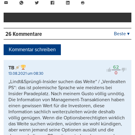
E-
WhatsApp
Twitter
Facebook
LinkedIn
Mail
Seite
drucken
26 Kommentare
Beste ▾
Beste
Neueste
Kommentar schreiben
Viele Antworten
Kontrovers
62
TB
0
13.08.2021 um 08:30
„Lindt&Sprüngli-Insider suchen das Weite“ / „Verdealten
PS“: das ist polemische Sprache wie meistens bei
Insider Paradeplatz. Nach meinem Gusto völlig unnötig.
Die Information von Management-Transaktionen haben
einen gewissen Wert für die Investoren, diese
Information sachlich weiterzuleiten würde deshalb
völlig genügen. Wenn die Optionsberechtigten wirklich
das Weite suchen würden, würden sie wohl kündigen,
aber wenn jemand seine Optionen ausübt und die