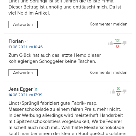
Lindt und Sprüngli ist seit Jahren die tollste Firma.
Dieser Beitrag ist unnötig und enttäuscht mich. Da ist
viel Neid im Artikel.
Kommentar melden
Antworten
12
Florian
0
13.08.2021 um 10:46
Zum Glück hat auch das letzte Hemd dieser
kohlegierigen Schöggeler keine Taschen.
Kommentar melden
Antworten
8
Jens Egger
0
14.08.2021 um 17:39
Lindt+Sprüngli fabriziert gute Fabrik- resp.
Massenschokolade zu einem fairen Preis, mehr nicht.
In der Werbung allerdings wird meisterhaft Handarbeit
mit Spitzenschokolatiers vorgekaukelt, WerbeFederer
mischelt auch noch mit.. Wahrhafte Meisterschokolade
kauft man bei einem der kleinen BoutiqueSchokolatiers