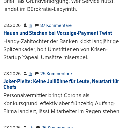
Brief“ als Grundversorgung. Wer Service nutzt,
landet im Bürokratie-Labyrinth.
7.8.2026
lh
87 Kommentare
Hauen und Stechen bei Vorzeige-Payment Twint
Handy-Zahltochter der Banken kickt langjährige
Spitzenkader, holt Umstrittenen von Krisen-
Startup Yapeal. Umsätze miserabel.
7.8.2026
lh
25 Kommentare
Joker-Pleite: Keine Julilöhne für Leute, Neustart für
Chefs
Personalvermittler bringt Corona als
Konkursgrund, effektiv aber frühzeitig Auffang-
Firma lanciert, lässt Mitarbeiter im Regen stehen.
7.8.2026
zb
26 Kommentare