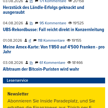
03.08.2026
lh
171 Kommentare
20'158
Herzstück des Ländle-Erfolgs geknackt und
ausgeraubt
04.08.2026
lh
95 Kommentare
19'525
UBS-Rekordbusse: Fall reicht direkt in Konzernleitung
01.08.2026
rf
118 Kommentare
19'155
Meine Amex-Karte: Von 1'850 auf 4'500 Franken - pro
Jahr
03.08.2026
lh
61 Kommentare
18'466
Albtraum der Bitcoin-Puristen wird wahr
Leserservice
Newsletter
Abonnieren Sie Inside Paradeplatz, und Sie
erhalten die Finanznews aus Zürich per E-