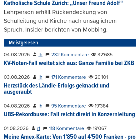
Katholische Schule Zürich: „Unser Freund Adolf“
Lehrperson erhält Rückendeckung von
Schulleitung und Kirche nach unsäglichem
Spruch. Insider berichten von Mobbing.
Meistgelesen
04.08.2026
lh
232 Kommentare
32'685
KV-Noten-Fall weitet sich aus: Ganze Familie bei ZKB
03.08.2026
lh
171 Kommentare
20'101
Herzstück des Ländle-Erfolgs geknackt und
ausgeraubt
04.08.2026
lh
95 Kommentare
19'384
UBS-Rekordbusse: Fall reicht direkt in Konzernleitung
01.08.2026
rf
118 Kommentare
19'067
Meine Amex-Karte: Von 1'850 auf 4'500 Franken - pro