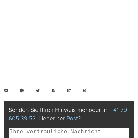
E-
WhatsApp
Twitter
Facebook
LinkedIn
Mail
Seite
drucken
Senden Sie Ihren Hinweis hier oder an
+41 79
605 39 52
. Lieber per
Post
?