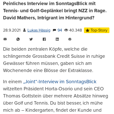
Peinliches Interview im SonntagsBlick mit
Tennis- und Golf-Geplänkel bringt NZZ in Rage.
David Mathers, Intrigrant im Hintergrund?
28.9.2021
Lukas Hässig
94
40.348
Top-Story
E-
WhatsApp
Twitter
Facebook
LinkedIn
Mail
Seite
drucken
Die beiden zentralen Köpfe, welche die
schlingernde Grossbank Credit Suisse in ruhige
Gewässer führen müssen, gaben sich am
Wochenende eine Blösse der Extraklasse.
In einem
„Joint“-Interview im SonntagsBlick
witzelten Präsident Horta-Osorio und sein CEO
Thomas Gottstein über mehrere Absätze hinweg
über Golf und Tennis. Du bist besser, ich mühe
mich ab – Kindergarten, findet der Kunde und