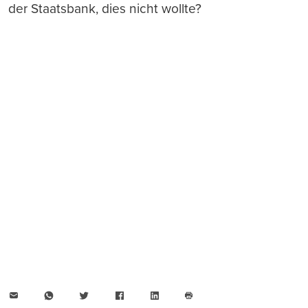
der Staatsbank, dies nicht wollte?
E-
WhatsApp
Twitter
Facebook
LinkedIn
Mail
Seite