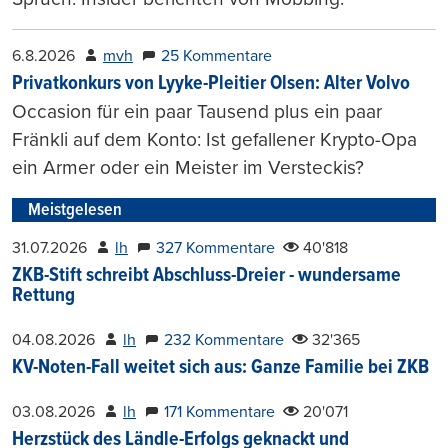
6.8.2026
mvh
25 Kommentare
Privatkonkurs von Lyyke-Pleitier Olsen: Alter Volvo
Occasion für ein paar Tausend plus ein paar
Fränkli auf dem Konto: Ist gefallener Krypto-Opa
ein Armer oder ein Meister im Versteckis?
Meistgelesen
31.07.2026
lh
327 Kommentare
40'818
ZKB-Stift schreibt Abschluss-Dreier - wundersame
Rettung
04.08.2026
lh
232 Kommentare
32'365
KV-Noten-Fall weitet sich aus: Ganze Familie bei ZKB
03.08.2026
lh
171 Kommentare
20'071
Herzstück des Ländle-Erfolgs geknackt und