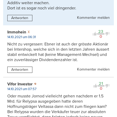
Additiv weiter machen.
Dort ist es sogar noch viel dringender.
Kommentar melden
Antworten
23
Immohein
0
14.10.2021 um 06:31
Nicht zu vergessen: Ebner ist auch der grösste Aktionär
bei Intershop, welche sich in den letzten Jahren äussert
stabil entwickelt hat (keine Management-Wechsel) und
ein zuverlässiger Dividendenzahler ist.
Kommentar melden
Antworten
21
Vifor Investor
0
14.10.2021 um 07:57
Oder musste Jornod vielleicht gehen nachdem er 1.5
Mrd. für Relypsa ausgegeben hatte deren
Hoffnungsträger Veltassa dann nicht zum fliegen kam?
Bei Relypsa wurden die Verkäufer teuer zur absoluten
Treue verpflichtet, dann folgten jedoch keine neuen