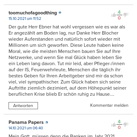
4
toomuchofagoodthing
0
15.10.2021 um 11:52
Der gute Herr Ebner hat wohl vergessen wie es war als
Er angezählt am Boden lag, nur Danke Herr Blocher
wieder Auferstanden und natürlich sofort wieder mit
Millionen um sich geworfen. Diese Leute haben keine
Moral, wie die meisten Menschen bauen Sie auf Ihre
Netzwerke, und wenn Sie mal Glück haben leben Sie
ein Leben lang davon. Tut mir leid, aber Pfleger-/innen
auf der IS, Feuerwehrleute, Menschen die täglich ihr
bestes Geben für Ihren Arbeitgeber sind mir da schon
viel, viel sympathischer. Zum Glück haben sich seine
Auftritte ziemlich dezimiert, auf dem Höhepunkt seiner
beruflichen Krise blieb Er schön ruhig zu Hause….
Kommentar melden
Antworten
4
Panama Papers
0
14.10.2021 um 06:40
Mein Gott, müssen denn die Banken im Jahr 2021