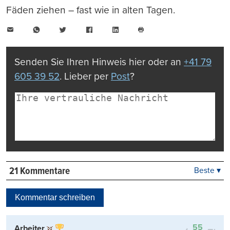
Fäden ziehen – fast wie in alten Tagen.
E-
WhatsApp
Twitter
Facebook
LinkedIn
Mail
Seite
drucken
Senden Sie Ihren Hinweis hier oder an
+41 79
605 39 52
. Lieber per
Post
?
21 Kommentare
Beste ▾
Beste
Neueste
Kommentar schreiben
Viele Antworten
Kontrovers
55
Arbeiter