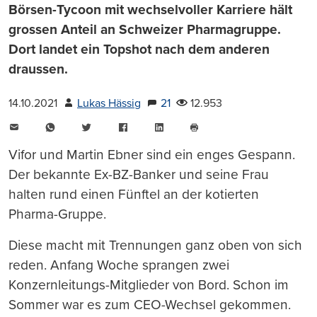
Börsen-Tycoon mit wechselvoller Karriere hält
grossen Anteil an Schweizer Pharmagruppe.
Dort landet ein Topshot nach dem anderen
draussen.
14.10.2021
Lukas Hässig
21
12.953
E-
WhatsApp
Twitter
Facebook
LinkedIn
Mail
Seite
drucken
Vifor und Martin Ebner sind ein enges Gespann.
Der bekannte Ex-BZ-Banker und seine Frau
halten rund einen Fünftel an der kotierten
Pharma-Gruppe.
Diese macht mit Trennungen ganz oben von sich
reden. Anfang Woche sprangen zwei
Konzernleitungs-Mitglieder von Bord. Schon im
Sommer war es zum CEO-Wechsel gekommen.