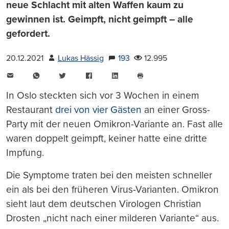
neue Schlacht mit alten Waffen kaum zu
gewinnen ist. Geimpft, nicht geimpft – alle
gefordert.
20.12.2021
Lukas Hässig
193
12.995
E-
WhatsApp
Twitter
Facebook
LinkedIn
Mail
Seite
drucken
In Oslo steckten sich vor 3 Wochen in einem
Restaurant
drei von vier Gästen
an einer Gross-
Party mit der neuen Omikron-Variante an. Fast alle
waren doppelt geimpft, keiner hatte eine dritte
Impfung.
Die Symptome traten bei den meisten schneller
ein als bei den früheren Virus-Varianten. Omikron
sieht laut dem deutschen Virologen Christian
Drosten „nicht nach einer milderen Variante“ aus.