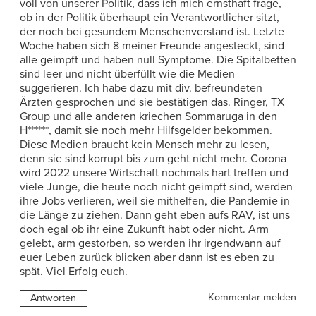
voll von unserer Politik, dass ich mich ernsthaft frage,
ob in der Politik überhaupt ein Verantwortlicher sitzt,
der noch bei gesundem Menschenverstand ist. Letzte
Woche haben sich 8 meiner Freunde angesteckt, sind
alle geimpft und haben null Symptome. Die Spitalbetten
sind leer und nicht überfüllt wie die Medien
suggerieren. Ich habe dazu mit div. befreundeten
Ärzten gesprochen und sie bestätigen das. Ringer, TX
Group und alle anderen kriechen Sommaruga in den
H******, damit sie noch mehr Hilfsgelder bekommen.
Diese Medien braucht kein Mensch mehr zu lesen,
denn sie sind korrupt bis zum geht nicht mehr. Corona
wird 2022 unsere Wirtschaft nochmals hart treffen und
viele Junge, die heute noch nicht geimpft sind, werden
ihre Jobs verlieren, weil sie mithelfen, die Pandemie in
die Länge zu ziehen. Dann geht eben aufs RAV, ist uns
doch egal ob ihr eine Zukunft habt oder nicht. Arm
gelebt, arm gestorben, so werden ihr irgendwann auf
euer Leben zurück blicken aber dann ist es eben zu
spät. Viel Erfolg euch.
Kommentar melden
Antworten