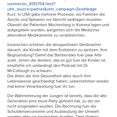
ivermectin_4130754.html?
utm_source=partner&utm_campaign=ZeroHedge
Kurz: In USA gabs mehrere Prozesse, wo Familien die
Aerzte und Spitaeler vor Gericht verklagen mussten.
Obwohl die Patienten Wochenlang in Komma lagen und
aufgegeben wurden, weigerten sich die Mediziner
alternative Medikamente zu verarbreichen.
Inzwischen schreien die skruppellosen Geldmacher
danach, die Kinder mit dem Endotoxin zu spritzen. Ihre
Begruendung? Damit das Sterberisiko fuer paar Alte
sinkt. Jenen die denken, das es gut fuer die Kinder ist,
empfehle ich umbedingt den Podcast mit Dr.
McCollough zu schauen.
Die Alten die ihre Gesundheit aktiv durch ihre
Lebensweise geschaedigt haben, uebernehmen wieder
mal keine Verantwortung fuer ihr tun.
Die Wahrnehmung der Jungen ist bereits, dass die alte
Generation eine teure Party gefeiert hat. zu der sie
nicht eingeladen wurden. Die Rechnung fuer die
Schuldenoeconomie und Ausbeutung der Umwelt
werden aber sie begleichen duerfen. Dem Graben