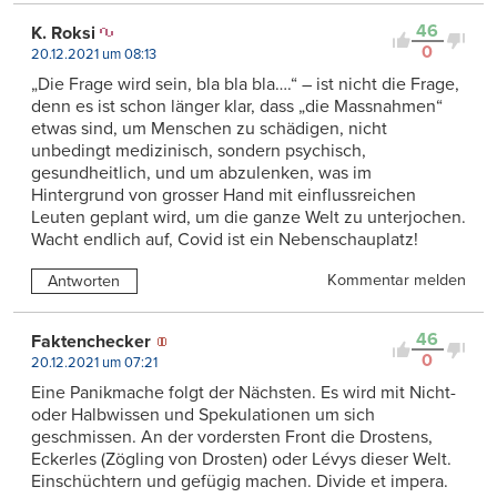
46
K. Roksi
0
20.12.2021 um 08:13
„Die Frage wird sein, bla bla bla….“ – ist nicht die Frage,
denn es ist schon länger klar, dass „die Massnahmen“
etwas sind, um Menschen zu schädigen, nicht
unbedingt medizinisch, sondern psychisch,
gesundheitlich, und um abzulenken, was im
Hintergrund von grosser Hand mit einflussreichen
Leuten geplant wird, um die ganze Welt zu unterjochen.
Wacht endlich auf, Covid ist ein Nebenschauplatz!
Kommentar melden
Antworten
46
Faktenchecker
0
20.12.2021 um 07:21
Eine Panikmache folgt der Nächsten. Es wird mit Nicht-
oder Halbwissen und Spekulationen um sich
geschmissen. An der vordersten Front die Drostens,
Eckerles (Zögling von Drosten) oder Lévys dieser Welt.
Einschüchtern und gefügig machen. Divide et impera.