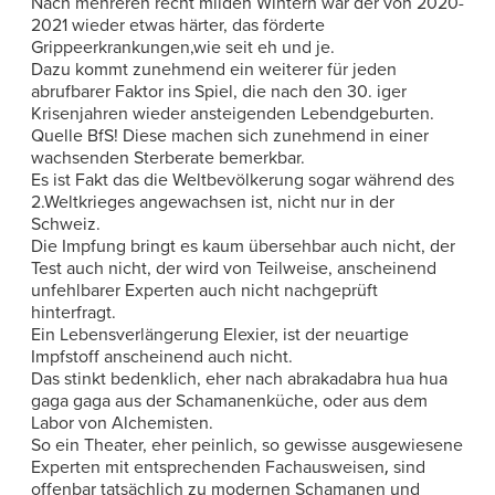
Nach mehreren recht milden Wintern war der von 2020-
2021 wieder etwas härter, das förderte
Grippeerkrankungen,wie seit eh und je.
Dazu kommt zunehmend ein weiterer für jeden
abrufbarer Faktor ins Spiel, die nach den 30. iger
Krisenjahren wieder ansteigenden Lebendgeburten.
Quelle BfS! Diese machen sich zunehmend in einer
wachsenden Sterberate bemerkbar.
Es ist Fakt das die Weltbevölkerung sogar während des
2.Weltkrieges angewachsen ist, nicht nur in der
Schweiz.
Die Impfung bringt es kaum übersehbar auch nicht, der
Test auch nicht, der wird von Teilweise, anscheinend
unfehlbarer Experten auch nicht nachgeprüft
hinterfragt.
Ein Lebensverlängerung Elexier, ist der neuartige
Impfstoff anscheinend auch nicht.
Das stinkt bedenklich, eher nach abrakadabra hua hua
gaga gaga aus der Schamanenküche, oder aus dem
Labor von Alchemisten.
So ein Theater, eher peinlich, so gewisse ausgewiesene
Experten mit entsprechenden Fachausweisen‚ sind
offenbar tatsächlich zu modernen Schamanen und