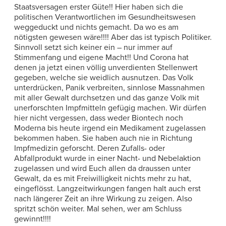
Staatsversagen erster Güte!! Hier haben sich die
politischen Verantwortlichen im Gesundheitswesen
weggeduckt und nichts gemacht. Da wo es am
nötigsten gewesen wäre!!!! Aber das ist typisch Politiker.
Sinnvoll setzt sich keiner ein – nur immer auf
Stimmenfang und eigene Macht!! Und Corona hat
denen ja jetzt einen völlig unverdienten Stellenwert
gegeben, welche sie weidlich ausnutzen. Das Volk
unterdrücken, Panik verbreiten, sinnlose Massnahmen
mit aller Gewalt durchsetzen und das ganze Volk mit
unerforschten Impfmitteln gefügig machen. Wir dürfen
hier nicht vergessen, dass weder Biontech noch
Moderna bis heute irgend ein Medikament zugelassen
bekommen haben. Sie haben auch nie in Richtung
Impfmedizin geforscht. Deren Zufalls- oder
Abfallprodukt wurde in einer Nacht- und Nebelaktion
zugelassen und wird Euch allen da draussen unter
Gewalt, da es mit Freiwilligkeit nichts mehr zu hat,
eingeflösst. Langzeitwirkungen fangen halt auch erst
nach längerer Zeit an ihre Wirkung zu zeigen. Also
spritzt schön weiter. Mal sehen, wer am Schluss
gewinnt!!!!