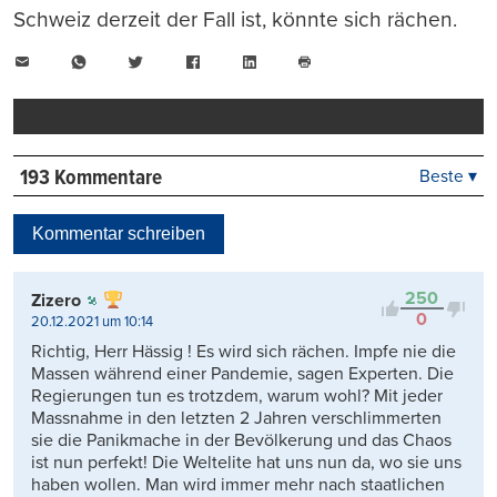
Schweiz derzeit der Fall ist, könnte sich rächen.
E-
WhatsApp
Twitter
Facebook
LinkedIn
Mail
Seite
drucken
193 Kommentare
Beste ▾
Beste
Neueste
Kommentar schreiben
Viele Antworten
Kontrovers
250
Zizero
0
20.12.2021 um 10:14
Richtig, Herr Hässig ! Es wird sich rächen. Impfe nie die
Massen während einer Pandemie, sagen Experten. Die
Regierungen tun es trotzdem, warum wohl? Mit jeder
Massnahme in den letzten 2 Jahren verschlimmerten
sie die Panikmache in der Bevölkerung und das Chaos
ist nun perfekt! Die Weltelite hat uns nun da, wo sie uns
haben wollen. Man wird immer mehr nach staatlichen