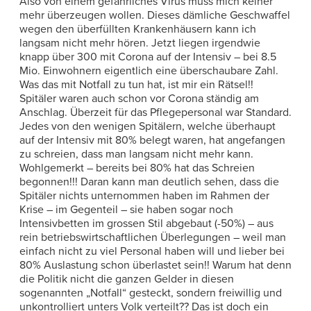
Also von einem gefährliches Virus muss mich keiner
mehr überzeugen wollen. Dieses dämliche Geschwaffel
wegen den überfüllten Krankenhäusern kann ich
langsam nicht mehr hören. Jetzt liegen irgendwie
knapp über 300 mit Corona auf der Intensiv – bei 8.5
Mio. Einwohnern eigentlich eine überschaubare Zahl.
Was das mit Notfall zu tun hat, ist mir ein Rätsel!!
Spitäler waren auch schon vor Corona ständig am
Anschlag. Überzeit für das Pflegepersonal war Standard.
Jedes von den wenigen Spitälern, welche überhaupt
auf der Intensiv mit 80% belegt waren, hat angefangen
zu schreien, dass man langsam nicht mehr kann.
Wohlgemerkt – bereits bei 80% hat das Schreien
begonnen!!! Daran kann man deutlich sehen, dass die
Spitäler nichts unternommen haben im Rahmen der
Krise – im Gegenteil – sie haben sogar noch
Intensivbetten im grossen Stil abgebaut (-50%) – aus
rein betriebswirtschaftlichen Überlegungen – weil man
einfach nicht zu viel Personal haben will und lieber bei
80% Auslastung schon überlastet sein!! Warum hat denn
die Politik nicht die ganzen Gelder in diesen
sogenannten „Notfall“ gesteckt, sondern freiwillig und
unkontrolliert unters Volk verteilt?? Das ist doch ein