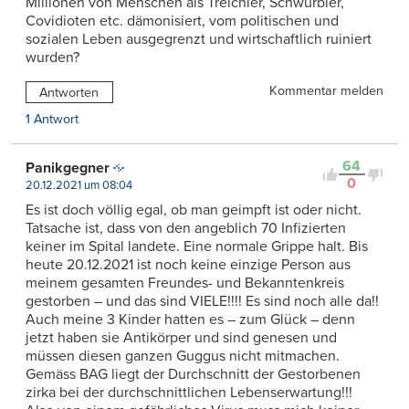
Millionen von Menschen als Treichler, Schwurbler,
Covidioten etc. dämonisiert, vom politischen und
sozialen Leben ausgegrenzt und wirtschaftlich ruiniert
wurden?
Kommentar melden
Antworten
1 Antwort
64
Panikgegner
0
20.12.2021 um 08:04
Es ist doch völlig egal, ob man geimpft ist oder nicht.
Tatsache ist, dass von den angeblich 70 Infizierten
keiner im Spital landete. Eine normale Grippe halt. Bis
heute 20.12.2021 ist noch keine einzige Person aus
meinem gesamten Freundes- und Bekanntenkreis
gestorben – und das sind VIELE!!!! Es sind noch alle da!!
Auch meine 3 Kinder hatten es – zum Glück – denn
jetzt haben sie Antikörper und sind genesen und
müssen diesen ganzen Guggus nicht mitmachen.
Gemäss BAG liegt der Durchschnitt der Gestorbenen
zirka bei der durchschnittlichen Lebenserwartung!!!