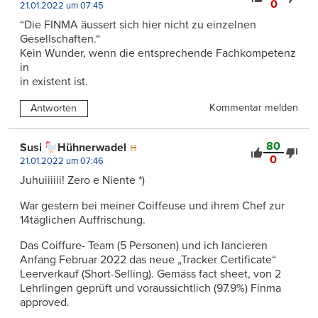
0
21.01.2022 um 07:45
“Die FINMA äussert sich hier nicht zu einzelnen
Gesellschaften.“
Kein Wunder, wenn die entsprechende Fachkompetenz
in
in existent ist.
Kommentar melden
Antworten
80
Susi
Hühnerwadel
0
21.01.2022 um 07:46
Juhuiiiiii! Zero e Niente *)
War gestern bei meiner Coiffeuse und ihrem Chef zur
14täglichen Auffrischung.
Das Coiffure- Team (5 Personen) und ich lancieren
Anfang Februar 2022 das neue „Tracker Certificate“
Leerverkauf (Short-Selling). Gemäss fact sheet, von 2
Lehrlingen geprüft und voraussichtlich (97.9%) Finma
approved.