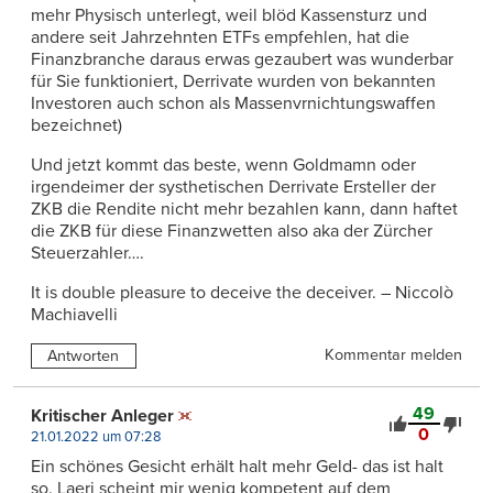
mehr Physisch unterlegt, weil blöd Kassensturz und
andere seit Jahrzehnten ETFs empfehlen, hat die
Finanzbranche daraus erwas gezaubert was wunderbar
für Sie funktioniert, Derrivate wurden von bekannten
Investoren auch schon als Massenvrnichtungswaffen
bezeichnet)
Und jetzt kommt das beste, wenn Goldmamn oder
irgendeimer der systhetischen Derrivate Ersteller der
ZKB die Rendite nicht mehr bezahlen kann, dann haftet
die ZKB für diese Finanzwetten also aka der Zürcher
Steuerzahler….
It is double pleasure to deceive the deceiver. – Niccolò
Machiavelli
Kommentar melden
Antworten
49
Kritischer Anleger
0
21.01.2022 um 07:28
Ein schönes Gesicht erhält halt mehr Geld- das ist halt
so. Laeri scheint mir wenig kompetent auf dem