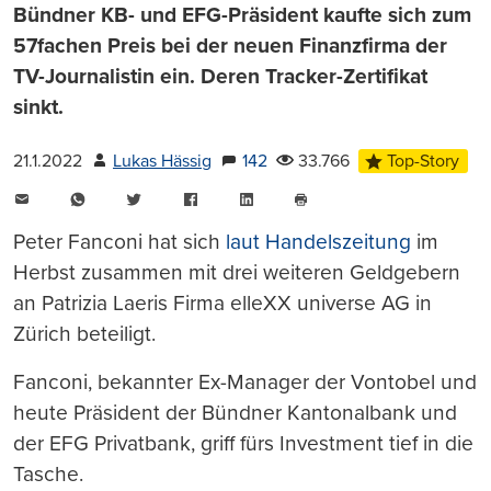
Bündner KB- und EFG-Präsident kaufte sich zum
57fachen Preis bei der neuen Finanzfirma der
TV-Journalistin ein. Deren Tracker-Zertifikat
sinkt.
21.1.2022
Lukas Hässig
142
33.766
Top-Story
E-
WhatsApp
Twitter
Facebook
LinkedIn
Mail
Seite
drucken
Peter Fanconi hat sich
laut Handelszeitung
im
Herbst zusammen mit drei weiteren Geldgebern
an Patrizia Laeris Firma elleXX universe AG in
Zürich beteiligt.
Fanconi, bekannter Ex-Manager der Vontobel und
heute Präsident der Bündner Kantonalbank und
der EFG Privatbank, griff fürs Investment tief in die
Tasche.