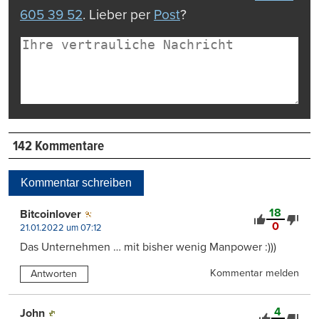
605 39 52
. Lieber per
Post
?
142 Kommentare
Kommentar schreiben
18
Bitcoinlover
0
21.01.2022 um 07:12
Das Unternehmen … mit bisher wenig Manpower :)))
Kommentar melden
Antworten
4
John