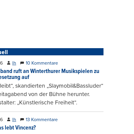
ell
26
lh
10 Kommentare
band ruft an Winterthurer Musikspielen zu
setzung auf
bleibt“, skandierten „Slaymobil&Bassluder“
eitagabend von der Bühne herunter.
talter: „Künstlerische Freiheit“.
26
lh
13 Kommentare
s lebt Vincenz?