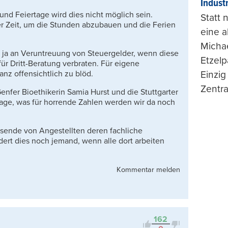
Indust
nd Feiertage wird dies nicht möglich sein.
Statt
er Zeit, um die Stunden abzubauen und die Ferien
eine 
Michae
, ja an Veruntreuung von Steuergelder, wenn diese
Etzelp
ür Dritt-Beratung verbraten. Für eigene
Einzig
nz offensichtlich zu blöd.
Zentra
enfer Bioethikerin Samia Hurst und die Stuttgarter
age, was für horrende Zahlen werden wir da noch
usende von Angestellten deren fachliche
dert dies noch jemand, wenn alle dort arbeiten
Kommentar melden
162