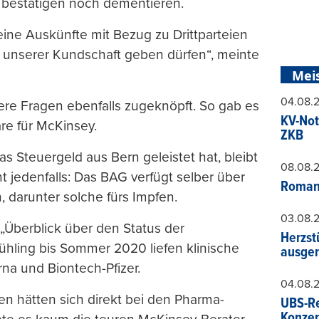
 bestätigen noch dementieren.
eine Auskünfte mit Bezug zu Drittparteien
u unserer Kundschaft geben dürfen“, meinte
Mei
04.08.
ere Fragen ebenfalls zugeknöpft. So gab es
KV-Not
re für McKinsey.
ZKB
Steuergeld aus Bern geleistet hat, bleibt
08.08.
nt jedenfalls: Das BAG verfügt selber über
Roman
 darunter solche fürs Impfen.
03.08.
„Überblick über den Status der
Herzst
ühling bis Sommer 2020 liefen klinische
ausger
a und Biontech-Pfizer.
04.08.
n hätten sich direkt bei den Pharma-
UBS-Re
Konzer