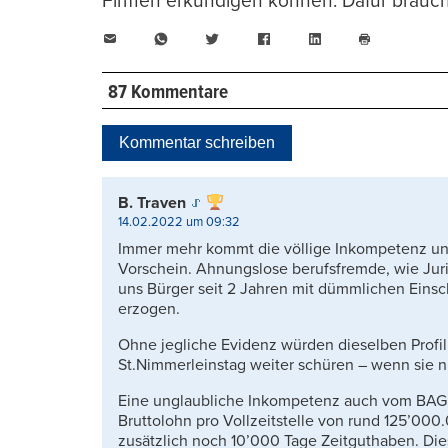
Firmen erkundigen können. Dafür brauch
E-
WhatsApp
Twitter
Facebook
LinkedIn
Mail
Seite
drucken
87 Kommentare
Kommentar schreiben
B. Traven
14.02.2022 um 09:32
Immer mehr kommt die völlige Inkompetenz un
Vorschein. Ahnungslose berufsfremde, wie Juri
uns Bürger seit 2 Jahren mit dümmlichen Eins
erzogen.
Ohne jegliche Evidenz würden dieselben Profiln
St.Nimmerleinstag weiter schüren – wenn sie n
Eine unglaubliche Inkompetenz auch vom BAG. 
Bruttolohn pro Vollzeitstelle von rund 125’00
zusätzlich noch 10’000 Tage Zeitguthaben. Die