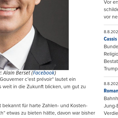
Vor er
schild
vor ne
8.8.20
Cassis 
Bundes
Religi
Bestat
Trumps
 Alain Berset (
Facebook
)
Gouverner c’est prévoir“ lautet ein
8.8.20
s weit in die Zukunft blicken, um gut zu
Roman
Bahnh
t bekannt für harte Zahlen- und Kosten-
Jung-
th“ etwas zu bieten hätte, davon war bisher
Verdie