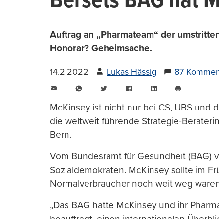
Bersets BAG hat M
Auftrag an „Pharmateam“ der umstritten
Honorar? Geheimsache.
14.2.2022
Lukas Hässig
87 Kommen
E-
WhatsApp
Twitter
Facebook
LinkedIn
Mail
Seite
drucken
McKinsey ist nicht nur bei CS, UBS und 
die weltweit führende Strategie-Berateri
Bern.
Vom Bundesramt für Gesundheit (BAG) vo
Sozialdemokraten. McKinsey sollte im Fr
Normalverbraucher noch weit weg waren,
„Das BAG hatte McKinsey und ihr Pharma
beauftragt, einen internationalen Überbl