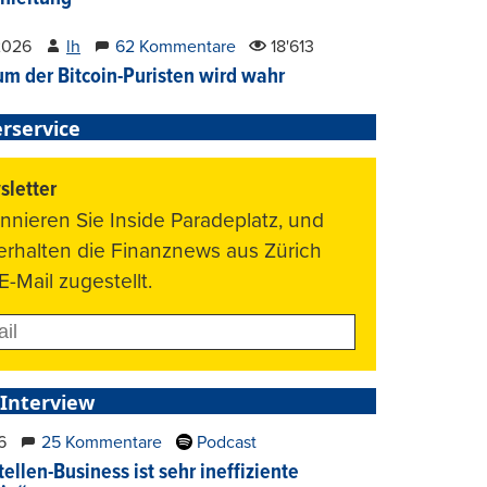
2026
lh
62 Kommentare
18'613
um der Bitcoin-Puristen wird wahr
rservice
letter
nnieren Sie Inside Paradeplatz, und
 erhalten die Finanznews aus Zürich
E-Mail zugestellt.
 Interview
6
25 Kommentare
Podcast
ellen-Business ist sehr ineffiziente