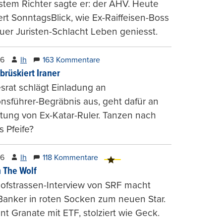
stem Richter sagte er: der AHV. Heute
ert SonntagsBlick, wie Ex-Raiffeisen-Boss
uer Juristen-Schlacht Leben geniesst.
26
lh
163 Kommentare
brüskiert Iraner
rat schlägt Einladung an
onsführer-Begräbnis aus, geht dafür an
tung von Ex-Katar-Ruler. Tanzen nach
 Pfeife?
26
lh
118 Kommentare
 The Wolf
ofstrassen-Interview von SRF macht
Banker in roten Socken zum neuen Star.
nt Granate mit ETF, stolziert wie Geck.