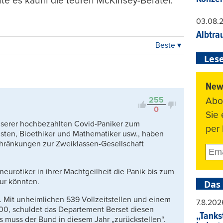
te es kaum die teuren McKinsey-Berater.
03.08.
Albtra
Beste ▾
Beste
Lese
Neueste
Viele Antworten
News
Kontrovers
Abo
255
0
Sie
serer hochbezahlten Covid-Paniker zum
per 
sten, Bioethiker und Mathematiker usw., haben
chränkungen zur Zweiklassen-Gesellschaft
eurotiker in ihrer Machtgeilheit die Panik bis zum
ur könnten.
Das
Mit unheimlichen 539 Vollzeitstellen und einem
7.8.202
0.00, schuldet das Departement Berset diesen
„Tankst
s muss der Bund in diesem Jahr „zurückstellen“.