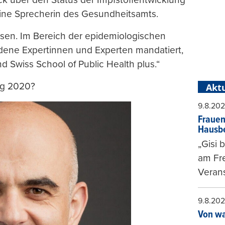
 eine Sprecherin des Gesundheitsamts.
ssen. Im Bereich der epidemiologischen
dene Expertinnen und Experten mandatiert,
d Swiss School of Public Health plus.“
ng 2020?
Aktu
9.8.20
Frauen
Hausbe
„Gisi 
am Fr
Verans
9.8.20
Von wa