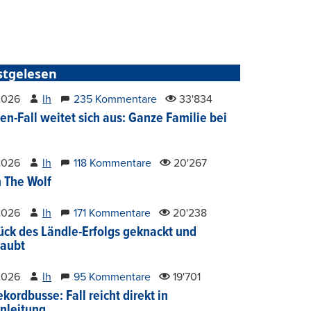
stgelesen
2026
lh
235 Kommentare
33'834
en-Fall weitet sich aus: Ganze Familie bei
2026
lh
118 Kommentare
20'267
 The Wolf
2026
lh
171 Kommentare
20'238
ück des Ländle-Erfolgs geknackt und
aubt
2026
lh
95 Kommentare
19'701
kordbusse: Fall reicht direkt in
nleitung