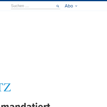
Suche
Abo
nach: