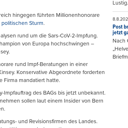
Lustig
kreich hingegen führten Millionenhonorare
8.8.20
m
politischen Sturm
.
Post b
jetzt 
nalysen rund um die Sars-CoV-2-Impfung.
Nach G
-Champion von Europa hochschwingen –
„Helve
nsey.
Briefm
orare rund Impf-Beratungen in einer
insey. Konservative Abgeordnete forderten
e Firma mandatiert hatte.
y-Impfauftrag des BAGs bis jetzt unbekannt.
nehmen sollen laut einem Insider von Bern
en.
tungs- und Revisionsfirmen des Landes.