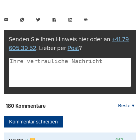
E-
WhatsApp
Twitter
Facebook
LinkedIn
Mail
Seite
drucken
Senden Sie Ihren Hinweis hier oder an
+41 79
605 39 52
. Lieber per
Post
?
180 Kommentare
Beste ▾
Beste
Neueste
Kommentar schreiben
Viele Antworten
Kontrovers