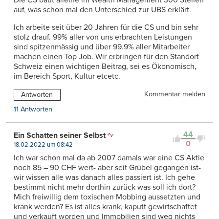
Die CS baut alleine im Wealth Management 300 Stellen
auf, was schon mal den Unterschied zur UBS erklärt.
Ich arbeite seit über 20 Jahren für die CS und bin sehr
stolz drauf. 99% aller von uns erbrachten Leistungen
sind spitzenmässig und über 99.9% aller Mitarbeiter
machen einen Top Job. Wir erbringen für den Standort
Schweiz einen wichtigen Beitrag, sei es Ökonomisch,
im Bereich Sport, Kultur etcetc.
Kommentar melden
Antworten
11 Antworten
44
Ein Schatten seiner Selbst
0
18.02.2022 um 08:42
Ich war schon mal da ab 2007 damals war eine CS Aktie
noch 85 – 90 CHF wert- aber seit Grübel gegangen ist-
wir wissen alle was danach alles passiert ist. Ich gehe
bestimmt nicht mehr dorthin zurück was soll ich dort?
Mich freiwillig dem toxischen Mobbing aussetzten und
krank werden? Es ist alles krank, kaputt gewirtschaftet
und verkauft worden und Immobilien sind weg nichts