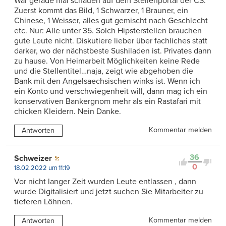
War gerade mal schauen auf dem Stellenportal der CS.
Zuerst kommt das Bild, 1 Schwarzer, 1 Brauner, ein
Chinese, 1 Weisser, alles gut gemischt nach Geschlecht
etc. Nur: Alle unter 35. Solch Hipsterstellen brauchen
gute Leute nicht. Diskutiere lieber über fachliches statt
darker, wo der nächstbeste Sushiladen ist. Privates dann
zu hause. Von Heimarbeit Möglichkeiten keine Rede
und die Stellentitel…naja, zeigt wie abgehoben die
Bank mit den Angelsaechsischen winks ist. Wenn ich
ein Konto und verschwiegenheit will, dann mag ich ein
konservativen Bankergnom mehr als ein Rastafari mit
chicken Kleidern. Nein Danke.
Kommentar melden
Antworten
36
Schweizer
0
18.02.2022 um 11:19
Vor nicht langer Zeit wurden Leute entlassen , dann
wurde Digitalisiert und jetzt suchen Sie Mitarbeiter zu
tieferen Löhnen.
Kommentar melden
Antworten