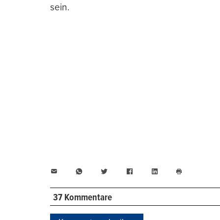
sein.
E-
WhatsApp
Twitter
Facebook
LinkedIn
Mail
Seite
drucken
37 Kommentare