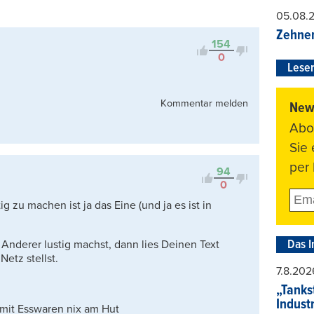
Viele Antworten
05.08.
Kontrovers
Zehner
154
0
Leser
Kommentar melden
News
Abo
Sie
per 
94
0
g zu machen ist ja das Eine (und ja es ist in
Das I
Anderer lustig machst, dann lies Deinen Text
etz stellst.
7.8.202
„Tankst
Indust
 mit Esswaren nix am Hut