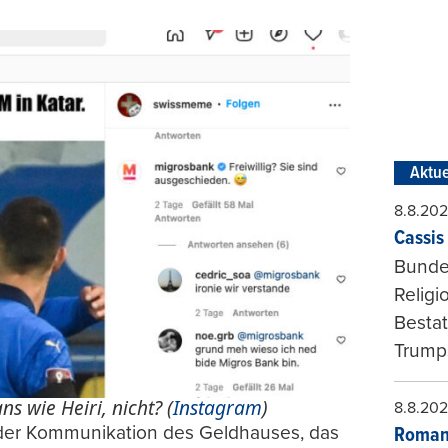
Aktue
8.8.20
Cassis 
Bundes
Religi
Bestat
Trumps
ns wie Heiri, nicht? (
Instagram
)
8.8.20
 der Kommunikation des Geldhauses, das
Roman