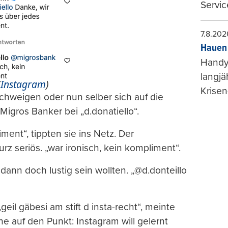
Servic
7.8.202
Hauen 
Handy-
langjä
(
Instagram
)
Krisen
 schweigen oder nun selber sich auf die
igros Banker bei „d.donatiello“.
ment“, tippten sie ins Netz. Der
z seriös. „war ironisch, kein kompliment“.
ann doch lustig sein wollten. „@d.donteillo
il gäbesi am stift d insta-recht“, meinte
he auf den Punkt: Instagram will gelernt