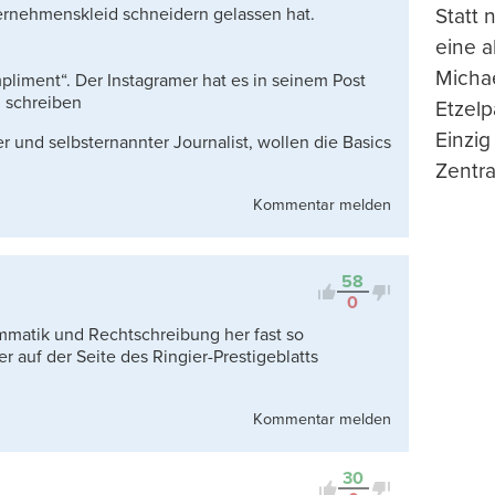
ernehmenskleid schneidern gelassen hat.
Statt
eine 
Michae
ompliment“. Der Instagramer hat es in seinem Post
u schreiben
Etzelp
Einzig
r und selbsternannter Journalist, wollen die Basics
Zentra
Kommentar melden
58
0
mmatik und Rechtschreibung her fast so
r auf der Seite des Ringier-Prestigeblatts
Kommentar melden
30