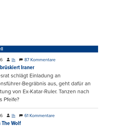
ll
26
lh
87 Kommentare
brüskiert Iraner
rat schlägt Einladung an
onsführer-Begräbnis aus, geht dafür an
tung von Ex-Katar-Ruler. Tanzen nach
 Pfeife?
26
lh
61 Kommentare
 The Wolf