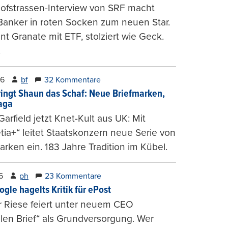
ofstrassen-Interview von SRF macht
Banker in roten Socken zum neuen Star.
nt Granate mit ETF, stolziert wie Geck.
.
26
bf
32 Kommentare
ringt Shaun das Schaf: Neue Briefmarken,
gaga
arfield jetzt Knet-Kult aus UK: Mit
tia+“ leitet Staatskonzern neue Serie von
arken ein. 183 Jahre Tradition im Kübel.
6
ph
23 Kommentare
ogle hagelts Kritik für ePost
r Riese feiert unter neuem CEO
alen Brief“ als Grundversorgung. Wer