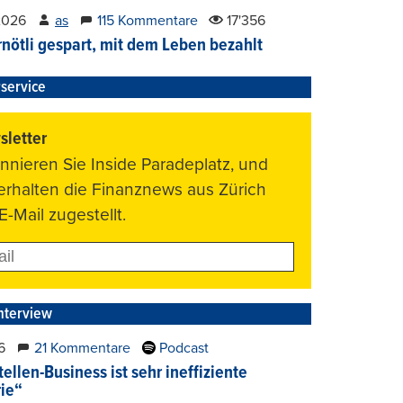
2026
as
115 Kommentare
17'356
nötli gespart, mit dem Leben bezahlt
service
letter
nnieren Sie Inside Paradeplatz, und
 erhalten die Finanznews aus Zürich
E-Mail zugestellt.
nterview
6
21 Kommentare
Podcast
ellen-Business ist sehr ineffiziente
rie“