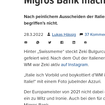
Migros Bank macht
Nach peinlichem Ausscheiden der Italie
begriffen’s nicht.
28.3.2022
Lukas Hässig
37 Kommen
E-
WhatsApp
Twitter
Facebook
LinkedIn
Mail
Seite
drucken
Hinter „Swissmeme“ steckt Zeki Bulgurcu,
gefeiert wird. Nach dem Out der Italiener
WM war Zeki aktiv
auf Instagram
.
„Italie isch Vorbild und boykottiert d’WM 
Italie!“ mit einem Foto jubelnder Azzuri.
Der Europameister von 2021 nicht dabei 
ein zu Witz und Ironie. Auch bei den für
Migros Bank.