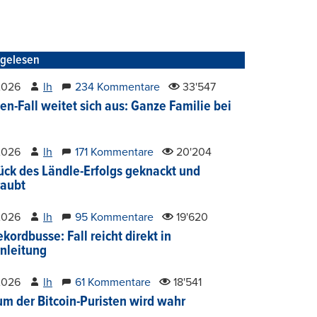
tgelesen
2026
lh
234 Kommentare
33'547
en-Fall weitet sich aus: Ganze Familie bei
2026
lh
171 Kommentare
20'204
ück des Ländle-Erfolgs geknackt und
aubt
2026
lh
95 Kommentare
19'620
kordbusse: Fall reicht direkt in
nleitung
2026
lh
61 Kommentare
18'541
um der Bitcoin-Puristen wird wahr