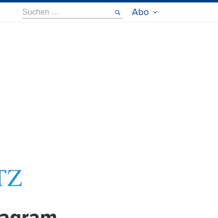
Suche
Abo
nach: