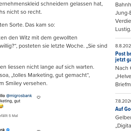
ternehmenskleid schneidern gelassen hat,
Bahnh
s nicht so recht.
Jung-
Verdie
ten Sorte. Das kam so:
Lustig
rten den Witz mit dem gewollten
willig?“, posteten sie letzte Woche. „Sie sind
8.8.20
Post b
jetzt 
en liessen nicht lange auf sich warten.
Nach G
_soa, „tolles Marketing, gut gemacht“,
„Helve
em Smiley versehen.
Briefm
7.8.202
Auf Go
Gelbe
„Digit