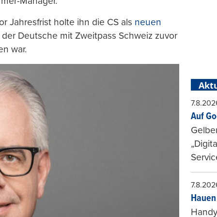
mmer-Manager.
 Jahresfrist holte ihn die CS als
neuen
er Deutsche mit Zweitpass Schweiz zuvor
en war.
Aktu
7.8.202
Auf Go
Gelbe
„Digit
Servic
7.8.202
Hauen 
Handy-