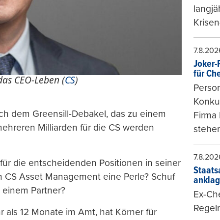
langjä
Krisen
7.8.202
Joker-P
für Ch
das CEO-Leben (
CS
)
Person
Konkur
h dem Greensill-Debakel, das zu einem
Firma 
mehreren Milliarden für die CS werden
stehen
7.8.202
für die entscheidenden Positionen in seiner
Staats
en CS Asset Management eine Perle? Schuf
ankla
t einem Partner?
Ex-Che
Regeln
r als 12 Monate im Amt, hat Körner für