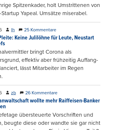
hrige Spitzenkader, holt Umstrittenen von
-Startup Yapeal. Umsätze miserabel.
6
lh
25 Kommentare
leite: Keine Julilöhne für Leute, Neustart
efs
alvermittler bringt Corona als
sgrund, effektiv aber frühzeitig Auffang-
lanciert, lässt Mitarbeiter im Regen
.
6
zb
26 Kommentare
anwaltschaft wollte mehr Raiffeisen-Banker
gen
fetage übersteuerte Vorschriften und
, beugte diese oder wandte sie gar nicht