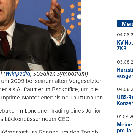
Mei
04.08.
KV-Not
ZKB
03.08.
Herzst
l (
Wikipedia
, St.Gallen Symposium)
ausger
 um 2009 bei seinem alten Vorgesetzten
ner als Aufräumer im Backoffice, um die
04.08.
UBS-Re
Subprime-Nahtoderlebnis neu aufzubauen.
Konzer
Debakel im Londoner Trading eines Junior-
01.08.
als Lückenbüsser neuer CEO.
Meine 
pro Ja
h Körner sich ins Rennen um den Topjob