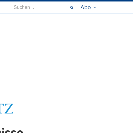
Suche
Abo
nach: