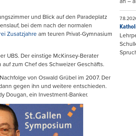
an – a
zungszimmer und Blick auf den Paradeplatz
7.8.202
benslauf, bei dem nach der normalen
Kathol
rei Zusatzjahre
am teuren Privat-Gymnasium
Lehrp
Schul
Spruch
der UBS. Der einstige McKinsey-Berater
 auf zum Chef des Schweizer Geschäfts.
ie Nachfolge von Oswald Grübel im 2007. Der
h dann gegen ihn und weitere entschieden.
y Dougan, ein Investment-Banker.