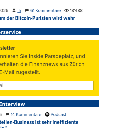
2026
lh
61 Kommentare
18'488
um der Bitcoin-Puristen wird wahr
rservice
letter
nnieren Sie Inside Paradeplatz, und
 erhalten die Finanznews aus Zürich
E-Mail zugestellt.
 Interview
6
14 Kommentare
Podcast
ellen-Business ist sehr ineffiziente