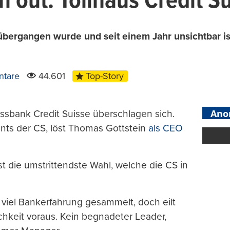
n out: Tollhaus Credit S
ergangen wurde und seit einem Jahr unsichtbar ist,
ntare
44.601
Top-Story
Ano
ossbank Credit Suisse überschlagen sich.
nts der CS, löst Thomas Gottstein
als CEO
t die umstrittendste Wahl, welche die CS in
r viel Bankerfahrung gesammelt, doch eilt
ichkeit voraus. Kein begnadeter Leader,