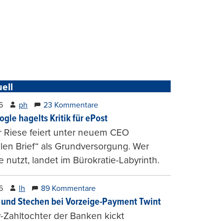
ell
6
ph
23 Kommentare
ogle hagelts Kritik für ePost
r Riese feiert unter neuem CEO
alen Brief“ als Grundversorgung. Wer
e nutzt, landet im Bürokratie-Labyrinth.
6
lh
89 Kommentare
und Stechen bei Vorzeige-Payment Twint
Zahltochter der Banken kickt