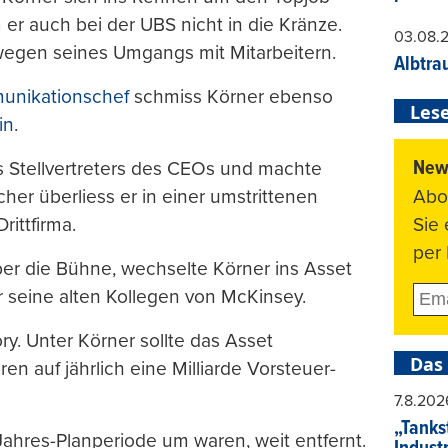
er auch bei der UBS nicht in die Kränze.
03.08.
wegen seines Umgangs mit Mitarbeitern.
Albtra
unikationschef
schmiss Körner ebenso
Lese
in
.
News
es Stellvertreters des CEOs und machte
Abo
lcher überliess er in einer umstrittenen
Sie
rittfirma.
per 
er die Bühne, wechselte Körner ins Asset
 seine alten Kollegen von McKinsey.
y. Unter Körner sollte das Asset
Das
 auf jährlich eine Milliarde Vorsteuer-
7.8.202
„Tankst
Jahres-Planperiode um waren, weit entfernt.