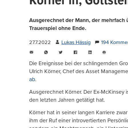
Körner in, Gottstei
Ausgerechnet der Mann, der mehrfach üb
Trauerspiel ohne Ende.
27.7.2022
Lukas Hässig
194 Komme
E-
WhatsApp
Twitter
Facebook
LinkedIn
Mail
Seite
drucken
Die Ereignisse bei der schlingernden Gr
Ulrich Körner, Chef des Asset Manageme
ab
.
Ausgerechnet Körner. Der Ex-McKinsey is
den letzten Jahren getätigt hat.
Körner hat in seiner langen Karriere zwa
ihm der Ruf einer introvertierten Persönl