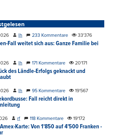
stgelesen
2026
lh
233 Kommentare
33'376
en-Fall weitet sich aus: Ganze Familie bei
2026
lh
171 Kommentare
20'171
ück des Ländle-Erfolgs geknackt und
aubt
2026
lh
95 Kommentare
19'567
kordbusse: Fall reicht direkt in
nleitung
2026
rf
118 Kommentare
19'172
Amex-Karte: Von 1'850 auf 4'500 Franken -
hr