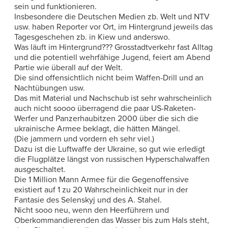
sein und funktionieren.
Insbesondere die Deutschen Medien zb. Welt und NTV
usw. haben Reporter vor Ort, im Hintergrund jeweils das
Tagesgeschehen zb. in Kiew und anderswo.
Was läuft im Hintergrund??? Grosstadtverkehr fast Alltag
und die potentiell wehrfähige Jugend, feiert am Abend
Partie wie überall auf der Welt.
Die sind offensichtlich nicht beim Waffen-Drill und an
Nachtübungen usw.
Das mit Material und Nachschub ist sehr wahrscheinlich
auch nicht soooo überragend die paar US-Raketen-
Werfer und Panzerhaubitzen 2000 über die sich die
ukrainische Armee beklagt, die hätten Mängel.
(Die jammern und vordern eh sehr viel.)
Dazu ist die Luftwaffe der Ukraine, so gut wie erledigt
die Flugplätze längst von russischen Hyperschalwaffen
ausgeschaltet.
Die 1 Million Mann Armee für die Gegenoffensive
existiert auf 1 zu 20 Wahrscheinlichkeit nur in der
Fantasie des Selenskyj und des A. Stahel.
Nicht sooo neu, wenn den Heerführern und
Oberkommandierenden das Wasser bis zum Hals steht,