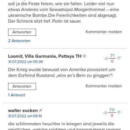
soll ja die Feste feiern, wie sie fallen. Leider viel nun
etwas Anderes vom Sewastopol-Morgenhimmel – eine
ukrainische Bombe.Die Feierlichkeiten sind abgesagt.
Der Schreck sitzt tief. Putin ist sauer.
Kommentar melden
Antworten
2 Antworten
71
Loomit, Villa Garmania, Pattaya TH
0
31.07.2022 um 05:38
Der Krieg wurde bewusst von Amerika provoziert um
dem Erzfeind Russland „eins an’s Bein zu ginggen“!
Kommentar melden
Antworten
1 Antwort
70
walter eucken
0
31.07.2022 um 09:10
die schlimmsten heuchler in kriegen sind jeweils die
geistlichen, welche soldaten und kriegsmaterial segnen