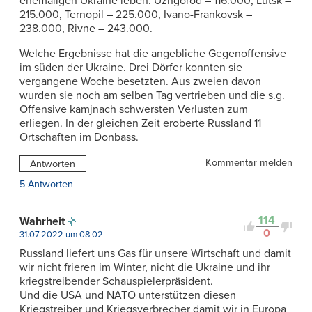
ehemaligen Ukraine leben: Uzhgorod – 116.000, Lutsk –
215.000, Ternopil – 225.000, Ivano-Frankovsk –
238.000, Rivne – 243.000.
Welche Ergebnisse hat die angebliche Gegenoffensive
im süden der Ukraine. Drei Dörfer konnten sie
vergangene Woche besetzten. Aus zweien davon
wurden sie noch am selben Tag vertrieben und die s.g.
Offensive kamjnach schwersten Verlusten zum
erliegen. In der gleichen Zeit eroberte Russland 11
Ortschaften im Donbass.
Kommentar melden
Antworten
5 Antworten
114
Wahrheit
0
31.07.2022 um 08:02
Russland liefert uns Gas für unsere Wirtschaft und damit
wir nicht frieren im Winter, nicht die Ukraine und ihr
kriegstreibender Schauspielerpräsident.
Und die USA und NATO unterstützen diesen
Kriegstreiber und Kriegsverbrecher damit wir in Europa