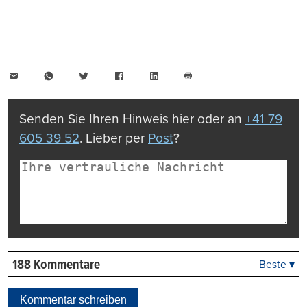
E-
WhatsApp
Twitter
Facebook
LinkedIn
Mail
Seite
drucken
Senden Sie Ihren Hinweis hier oder an
+41 79
605 39 52
. Lieber per
Post
?
188 Kommentare
Beste ▾
Beste
Neueste
Kommentar schreiben
Viele Antworten