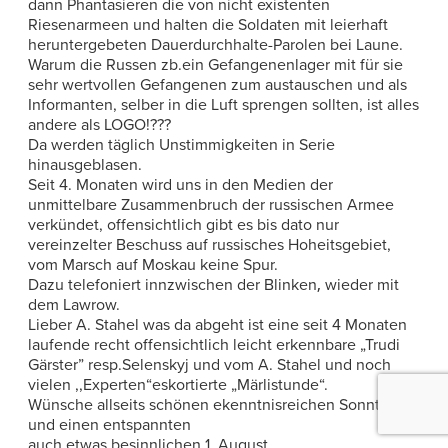
dann Phantasieren die von nicht existenten
Riesenarmeen und halten die Soldaten mit leierhaft
heruntergebeten Dauerdurchhalte-Parolen bei Laune.
Warum die Russen zb.ein Gefangenenlager mit für sie
sehr wertvollen Gefangenen zum austauschen und als
Informanten, selber in die Luft sprengen sollten, ist alles
andere als LOGO!???
Da werden täglich Unstimmigkeiten in Serie
hinausgeblasen.
Seit 4. Monaten wird uns in den Medien der
unmittelbare Zusammenbruch der russischen Armee
verkündet, offensichtlich gibt es bis dato nur
vereinzelter Beschuss auf russisches Hoheitsgebiet,
vom Marsch auf Moskau keine Spur.
Dazu telefoniert innzwischen der Blinken‚ wieder mit
dem Lawrow.
Lieber A. Stahel was da abgeht ist eine seit 4 Monaten
laufende recht offensichtlich leicht erkennbare „Trudi
Gärster” resp.Selenskyj und vom A. Stahel und noch
vielen ,,Experten“eskortierte „Märlistunde“.
Wünsche allseits schönen ekenntnisreichen Sonntag
und einen entspannten
auch etwas besinnlichen 1. August.