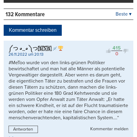
132 Kommentare
Beste ▾
Beste
Neueste
Kommentar schreiben
Viele Antworten
Kontrovers
415
༼ つ ◕_◕ ༽つ[̲̅$̲̅(̲̅5̲̅)̲̅$̲̅]
0
26.11.2022 um 20:13
#MeToo wurde von den links-grünen Politiker
bewirtschaftet und man hat alle Männer als potentielle
Vergewaltiger dargestellt. Aber wenn es darum geht,
die eigentlichen Täter zu bestrafen und die Frauen vor
diesen Tätern zu schützen, dann machen die links-
grünen Politiker eine 180 Grad Kehrtwende und sie
werden vom Opfer Anwalt zum Täter Anwalt: „Er hatte
ein schwere Kindheit, er ist auf der Flucht traumatisierte
worden, oder er hate nie eine faire Chance in diesem
menschenverachtenden, kapitalistischen System….“
Kommentar melden
Antworten